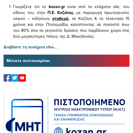
Γνωρίζετε ότι το
kozan.gr
είναι από τα ελάχιστα
site, του
είδους του,
στην
Π.Ε. Κοζάνης
, με παραγωγή πρωτογενούς
υλικού – ειδήσεων,
σταθερά,
σε Κοζάνη & τα τελευταία 15
χρόνια και στην Πτολεμαΐδα, καλύπτοντας σε ποσοστό άνω
του 80% όλα τα γεγονότα δράσεις που λαμβάνουν χώρα στις
δύο μεγαλύτερες πόλεις της Δ. Μακεδονίας;
Διαβάστε τη συνέχεια εδώ...
Μείνετε συντονισμένοι