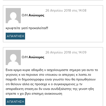
26 Απριλίου 2018 στις 14:08
Ο/Η
Ανώνυμος
κρυφτείτε γιατί προκαλείται!!!
ΑΠΑΝΤΗΣΗ
26 Απριλίου 2018 στις 14:09
Ο/Η
Ανώνυμος
Ειναι κριμα κυριε αδαμιδη ν ασχολουμαστε σημερα για αυτο το
γεγονος κ να περνανε στο ντουκου οι απεργιες κ λοιπα..το
παιχνιδι τν δημοσιογραφω ειναι γνωστο που θα προωθησουν
οτι θελουν αλλα ας προσεχε κ ο συγκεκριμενος μ τν
απαραδεκτη σταση.αν δν ειναι συνδιξαλιστης της γενοπ ηδη
επρεπε ν χει βγει επισημη ανακοινωση
ΑΠΑΝΤΗΣΗ