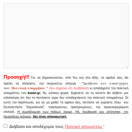
Προσοχή!!!
Για να δημοσιεύονται, από 'δω και στο εξής, τα σχόλιά σας, θα
πρέπει να επιλέγετε, την παρακάτω επιλογή
"
Διάβασα και αποδέχομαι
τους
Πολιτική απορρήτου
"
που σημαίνει ότι διαβάσατε
κι αποδέχεστε την πολιτική
απορρήτου του
kozan.gr.
Αν, κάποια φορά, ξεχάσετε να το κάνετε θα λάβετε μια
ειδοποίηση ότι δεν το πατήσατε (αρα δεν αποδεχτήκατε την πολιτική απορρήτου). Σε
αυτή την περίπτωση, για να μη χαθεί το σχόλιο σας, πατήστε να γυρίσετε πίσω και
ξαναπατήστε "δημοσίευση", τσεκάροντας, προηγουμένως, την προαναφερόμενη
επιλογή.
Η συμπλήρωση των πεδίων όνομα, Ηλ. διεύθυνση και ιστότοπος, της
παραπάνω φόρμας,
δεν είναι υποχρεωτική.
Διάβασα και αποδέχομαι τους
Πολιτική απορρήτου
*