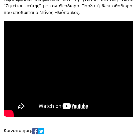
“Ζητείται ψεύτης” με τον Θεόδωρο Πάρλα ή Ψευτοθόδωρο,
που υποδύεται ο Ντίνος Ηλιόπουλος.
Κοινοποίηση: