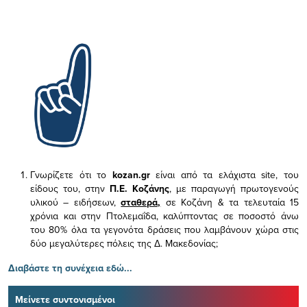
Γνωρίζετε ότι το
kozan.gr
είναι από τα ελάχιστα
site, του
είδους του,
στην
Π.Ε. Κοζάνης
, με παραγωγή πρωτογενούς
υλικού – ειδήσεων,
σταθερά,
σε Κοζάνη & τα τελευταία 15
χρόνια και στην Πτολεμαΐδα, καλύπτοντας σε ποσοστό άνω
του 80% όλα τα γεγονότα δράσεις που λαμβάνουν χώρα στις
δύο μεγαλύτερες πόλεις της Δ. Μακεδονίας;
Διαβάστε τη συνέχεια εδώ...
Μείνετε συντονισμένοι