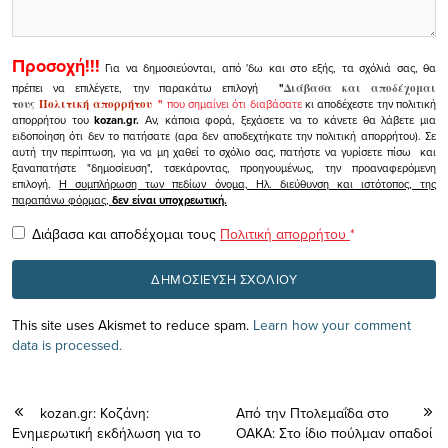
Προσοχή!!!
Για να δημοσιεύονται, από 'δω και στο εξής, τα σχόλιά σας, θα
πρέπει να επιλέγετε, την παρακάτω επιλογή
"
Διάβασα και αποδέχομαι
τους
Πολιτική απορρήτου
"
που σημαίνει ότι διαβάσατε
κι αποδέχεστε την πολιτική
απορρήτου του
kozan.gr.
Αν, κάποια φορά, ξεχάσετε να το κάνετε θα λάβετε μια
ειδοποίηση ότι δεν το πατήσατε (αρα δεν αποδεχτήκατε την πολιτική απορρήτου). Σε
αυτή την περίπτωση, για να μη χαθεί το σχόλιο σας, πατήστε να γυρίσετε πίσω και
ξαναπατήστε "δημοσίευση", τσεκάροντας, προηγουμένως, την προαναφερόμενη
επιλογή.
Η συμπλήρωση των πεδίων όνομα, Ηλ. διεύθυνση και ιστότοπος, της
παραπάνω φόρμας,
δεν είναι υποχρεωτική.
Διάβασα και αποδέχομαι τους
Πολιτική απορρήτου
*
This site uses Akismet to reduce spam.
Learn how your comment
data is processed.
kozan.gr: Koζάνη:
Από την Πτολεμαΐδα στο
Ενημερωτική εκδήλωση για το
ΟΑΚΑ: Στο ίδιο πούλμαν οπαδοί