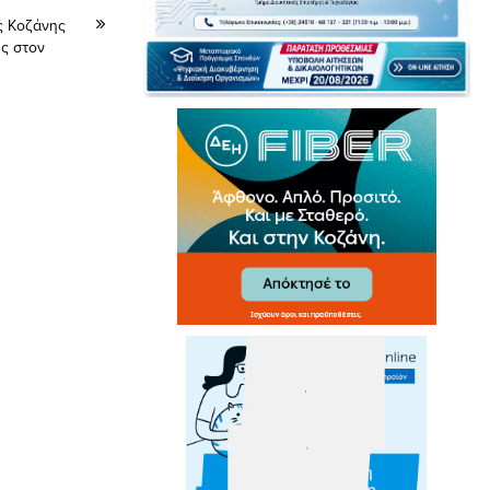
ς Κοζάνης
ς στον