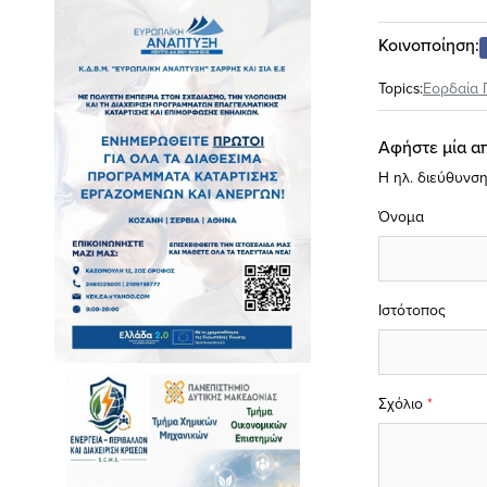
Κοινοποίηση:
Topics:
Εορδαία 
Αφήστε μία α
Η ηλ. διεύθυνση
Όνομα
Ιστότοπος
Σχόλιο
*