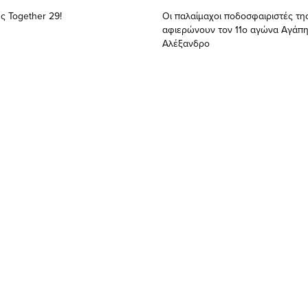
 Τοgether 29!
Οι παλαίμαχοι ποδοσφαιριστές τη
αφιερώνουν τον 11ο αγώνα Αγάπη
Αλέξανδρο