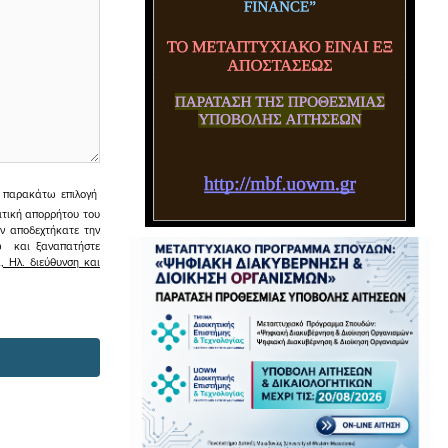
ην παρακάτω επιλογή
ιτική απορρήτου του
εν αποδεχτήκατε την
σω και ξαναπατήστε
 Ηλ. διεύθυνση και