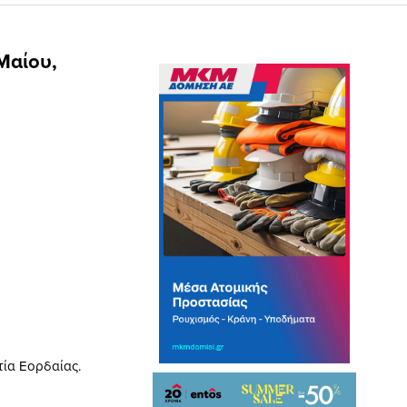
Μαίου,
τία Εορδαίας.