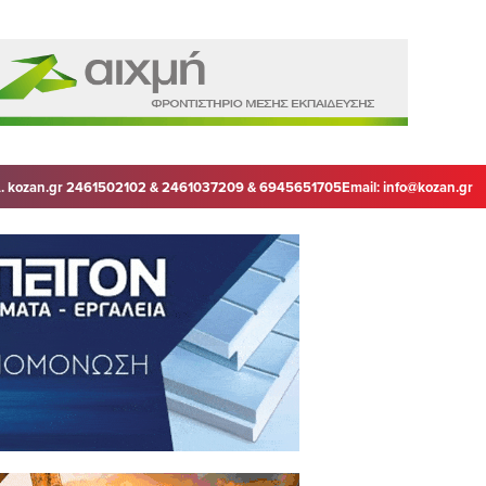
. kozan.gr 2461502102 & 2461037209 & 6945651705
Email:
info@kozan.gr