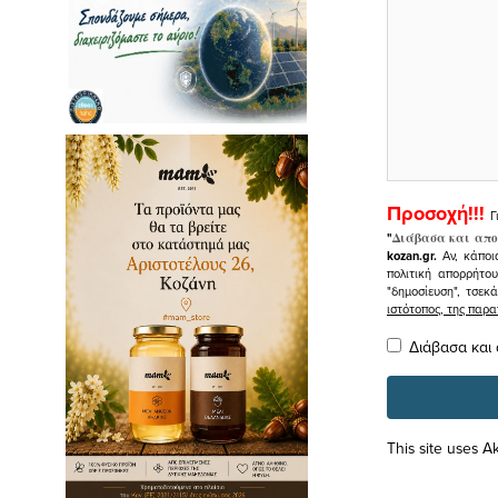
Προσοχή!!!
Γ
"
Διάβασα και απο
kozan.gr.
Αν, κάποι
πολιτική απορρήτο
"δημοσίευση", τσεκ
ιστότοπος, της πα
Διάβασα και
This site uses 