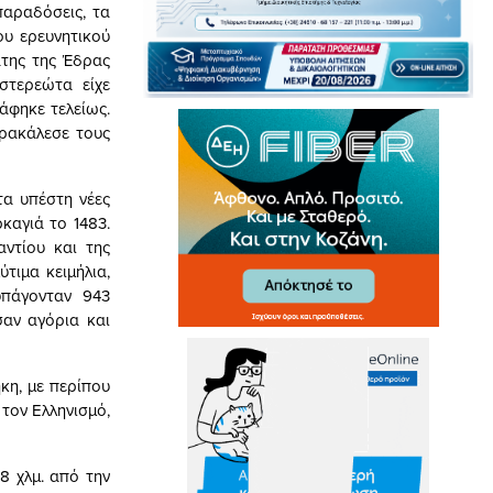
παραδόσεις, τα
ου ερευνητικού
άτης της Έδρας
στερεώτα είχε
άφηκε τελείως.
αρακάλεσε τους
α υπέστη νέες
καγιά το 1483.
ντίου και της
τιμα κειμήλια,
υπάγονταν 943
σαν αγόρια και
ήκη, με περίπου
 τον Ελληνισμό,
8 χλμ. από την