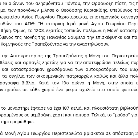
ία 16 αιώνων του αλησμόνητου Πόντου, την Ορθόδοξη πίστη, τις 
ιμα των προγόνων μίλησε ο Θεοδόσης Κυριακίδης, υπεύθυνος τ
ωματείου Αγίου Γεωργίου Περιστερεώτα, επιστημονικός συνεργ
υδών του ΑΠΘ: “Η ιστορική Ιερά μονή Αγίου Γεωργίου Περι
οθήκη. Όμως, το 1203, εξαιτίας τοπικών πολέμων, η Μονή καταστρ
ύμενος της Μονής της Παναγίας Σουμελά την επισκέφθηκε και π
Κομνηνούς της Τραπεζούντας να την αναστηλώσουν.
 της Αυτοκρατορίας της Τραπεζούντας η Μονή του Περιστερεώτ
ιθέσεις και αρπαγές ληστών, για να την αποτεφρώσει τελείως πυρ
ν και καταστράφηκαν χρυσόβουλα των αυτοκρατόρων του Βυζα
 τα σιγγίλια των οικουμενικών πατριαρχών, καθώς και άλλα πολύ
ιρόγραφα βιβλία. Κατά τον 19ο αιώνα η Μονή, στην οποία 
συντηρούσε σε κάθε χωριό ένα μικρό σχολείο στο οποίο φοιτού
το μοναστήρι έφτασε να έχει 187 κελιά, και πλουσιότατη βιβλιοθ
γραμμένους σε μεμβράνη, χαρτί και πάπυρο. Τελικά, το “μαύρο” για
στήρι ερημώθηκε.
ρά Μονή Αγίου Γεωργίου Περιστερεώτα βρίσκεται σε απόσταση 2