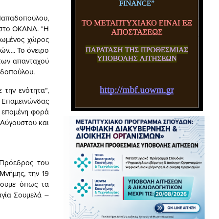
Παπαδοπούλου,
 στο ΟΚΑΝΑ. “Η
ανωμένος χώρος
ών…. Το όνειρο
 των απανταχού
αδοπούλου.
 την ενότητα”,
, Επαμεινώνδας
ν επομένη φορά
5 Αύγουστου και
 Πρόεδρος του
Μνήμης, την 19
σουμε όπως τα
αγία Σουμελά –