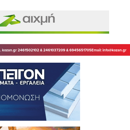
. kozan.gr 2461502102 & 2461037209 & 6945651705
Email:
info@kozan.gr