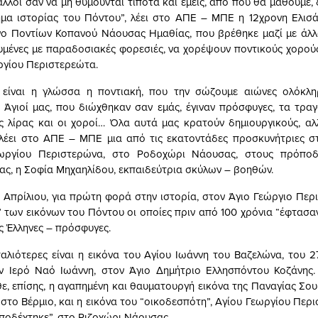
άλλοι σαν να μη θυμούνται τίποτα και εμείς, από πού θα μάθουμε,
μα ιστορίας του Πόντου”, λέει στο ΑΠΕ – ΜΠΕ η 12χρονη Ελισ
ο Ποντίων Κοπανού Νάουσας Ημαθίας, που βρέθηκε μαζί με άλλ
ντυμένες με παραδοσιακές φορεσιές, να χορέψουν ποντικούς χορού
ργίου Περιστερεώτα.
ς είναι η γλώσσα η ποντιακή, που την σώζουμε αιώνες ολόκλη
ι Άγιοί μας, που διώχθηκαν σαν εμάς, έγιναν πρόσφυγες, τα τρα
ς λίρας και οι χοροί… Όλα αυτά μας κρατούν δημιουργικούς, αλ
 λέει στο ΑΠΕ – ΜΠΕ μια από τις εκατοντάδες προσκυνήτριες 
ωργίου Περιστερώνα, στο Ροδοχώρι Νάουσας, στους πρόπο
ας, η Σοφία Μηχαηλίδου, εκπαιδεύτρια σκύλων – βοηθών.
2 Απρίλιου, για πρώτη φορά στην ιστορία, στον Άγιο Γεώργιο Περι
 των εικόνων του Πόντου οι οποίες πριν από 100 χρόνια “έφτασα
ες Έλληνες – πρόσφυγες.
αλιότερες είναι η εικόνα του Αγίου Ιωάννη του Βαζελώνα, του 2
ν Ιερό Ναό Ιωάννη, στον Άγιο Δημήτριο Ελλησπόντου Κοζάνης.
, επίσης, η αγαπημένη και θαυματουργή εικόνα της Παναγίας Σουμ
στο Βέρμιο, και η εικόνα του “οικοδεσπότη”, Αγίου Γεωργίου Περ
“υποδέχτηκε”, στο Ριζοχώρι Νάουσας.