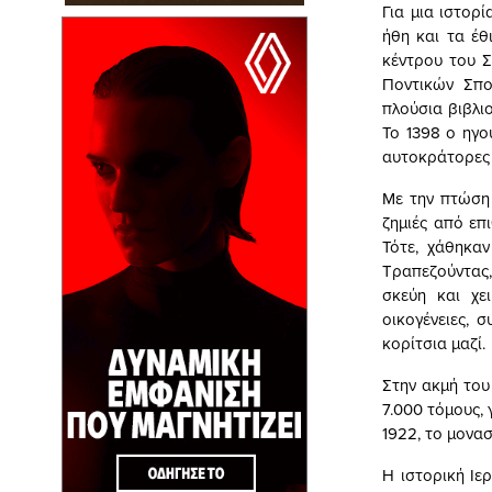
Για μια ιστορ
ήθη και τα έθ
κέντρου του Σ
Ποντικών Σπο
πλούσια βιβλι
Το 1398 ο ηγο
αυτοκράτορες 
Με την πτώση
ζημιές από επ
Τότε, χάθηκα
Τραπεζούντας,
σκεύη και χε
οικογένειες, 
κορίτσια μαζί.
Στην ακμή του 
7.000 τόμους, 
1922, το μονα
Η ιστορική Ιε