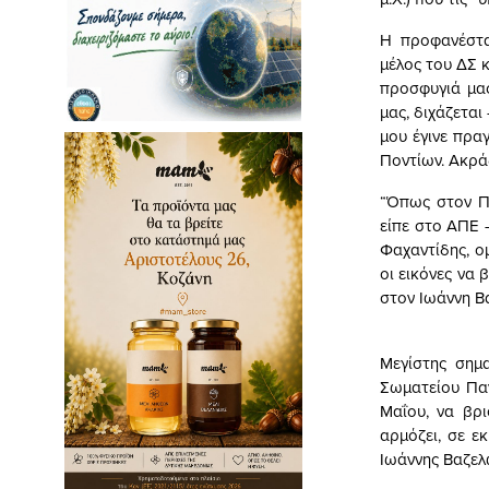
Η προφανέστα
μέλος του ΔΣ 
προσφυγιά μας
μας, διχάζετα
μου έγινε πρα
Ποντίων. Ακρά
“Όπως στον Πό
είπε στο ΑΠΕ 
Φαχαντίδης, ο
οι εικόνες να 
στον Ιωάννη Βα
Μεγίστης σημ
Σωματείου Παν
Μαΐου, να βρ
αρμόζει, σε ε
Ιωάννης Βαζελ