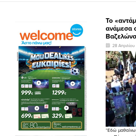
Το «αντάμ
ανάμεσα σ
Βαζελώνα
28 Απριλίου
“Εδώ μαθαίνω 