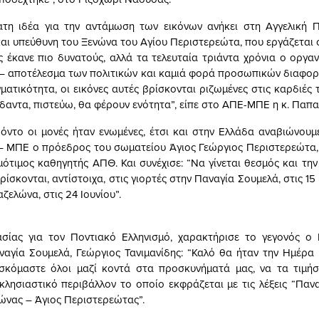
τη ιδέα για την αντάμωση των εικόνων ανήκει στη Αγγελική 
και υπεύθυνη του Ξενώνα του Αγίου Περιστερεώτα, που εργάζεται
 έκανε πιο δυνατούς, αλλά τα τελευταία τριάντα χρόνια ο οργ
ι – αποτέλεσμα των πολιτικών και καμιά φορά προσωπικών διαφορ
γματικότητα, οι εικόνες αυτές βρίσκονται ριζωμένες στις καρδιές
δαντα, πιστεύω, θα φέρουν ενότητα”, είπε στο ΑΠΕ-ΜΠΕ η κ. Παπ
ντο οι μονές ήταν ενωμένες, έτσι και στην Ελλάδα αναβιώνουμε
– ΜΠΕ ο πρόεδρος του σωματείου Άγιος Γεώργιος Περιστερεώτα
μότιμος καθηγητής ΑΠΘ. Και συνέχισε: “Να γίνεται θεσμός και τη
βρίσκονται, αντίστοιχα, στις γιορτές στην Παναγία Σουμελά, στις 1
ζελώνα, στις 24 Ιουνίου”.
ασίας για τον Ποντιακό Ελληνισμό, χαρακτήρισε το γεγονός ο
αγία Σουμελά, Γεώργιος Τανιμανίδης: “Καλό θα ήταν την Ημέρα 
ισκόμαστε όλοι μαζί κοντά στα προσκυνήματά μας, να τα τιμή
κκλησιαστικό περιβάλλον το οποίο εκφράζεται με τις λέξεις “Παν
ώνας – Άγιος Περιστερεώτας”.