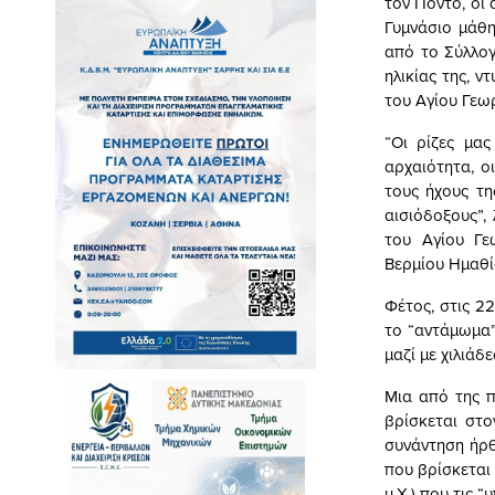
τον Πόντο, οι 
Γυμνάσιο μάθη
από το Σύλλογ
ηλικίας της, 
του Αγίου Γεω
“Οι ρίζες μα
αρχαιότητα, ο
τους ήχους τη
αισιόδοξους”,
του Αγίου Γε
Βερμίου Ημαθί
Φέτος, στις 2
το “αντάμωμα”
μαζί με χιλιάδ
Μια από της π
βρίσκεται στο
συνάντηση ήρθε
που βρίσκεται 
μ.Χ.) που τις 