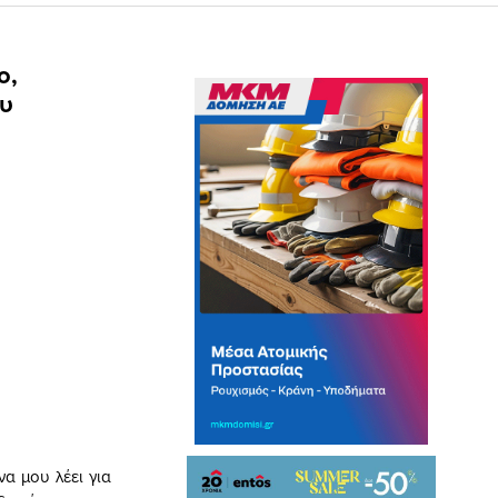
ο,
ου
α μου λέει για