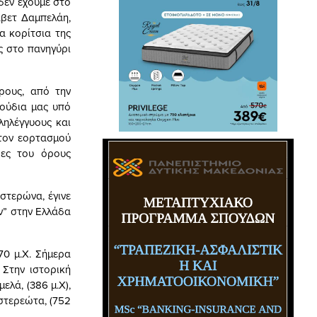
 δεν έχουμε στο
άβετ Δαμπελάη,
α κορίτσια της
ς στο πανηγύρι
ρους, από την
γούδια μας υπό
ληλέγγυους και
στον εορτασμού
δες του όρους
στερώνα, έγινε
ν” στην Ελλάδα
70 μ.Χ. Σήμερα
 Στην ιστορική
ελά, (386 μ.Χ),
ιστερεώτα, (752