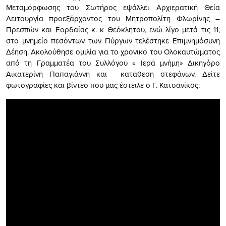
Μεταμόρφωσης του Σωτήρος εψάλλει Αρχιερατική Θεία
Λειτουργία προεξάρχοντος του Μητροπολίτη Φλωρίνης –
Πρεσπών και Εορδαίας κ. κ Θεόκλητου, ενώ λίγο μετά τις 11,
στο μνημείο πεσόντων των Πύργων τελέστηκε Επιμνημόσυνη
Δέηση. Ακολούθησε ομιλία για το χρονικό του Ολοκαυτώματος
από τη Γραμματέα του Συλλόγου « Ιερά μνήμη» Δικηγόρο
Αικατερίνη Παπαγιάννη και κατάθεση στεφάνων. Δείτε
φωτογραφίες και βίντεο που μας έστειλε ο Γ. Κατσανίκος: