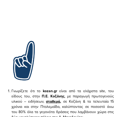
Γνωρίζετε ότι το
kozan.gr
είναι από τα ελάχιστα
site, του
είδους του,
στην
Π.Ε. Κοζάνης
, με παραγωγή πρωτογενούς
υλικού – ειδήσεων,
σταθερά,
σε Κοζάνη & τα τελευταία 15
χρόνια και στην Πτολεμαΐδα, καλύπτοντας σε ποσοστό άνω
του 80% όλα τα γεγονότα δράσεις που λαμβάνουν χώρα στις
δύο μεγαλύτερες πόλεις της Δ. Μακεδονίας;