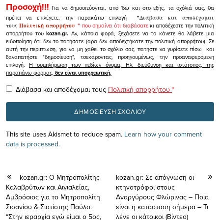
Προσοχή!!!
Για να δημοσιεύονται, από 'δω και στο εξής, τα σχόλιά σας, θα
πρέπει να επιλέγετε, την παρακάτω επιλογή
"
Διάβασα και αποδέχομαι
τους
Πολιτική απορρήτου
"
που σημαίνει ότι διαβάσατε
κι αποδέχεστε την πολιτική
απορρήτου του
kozan.gr.
Αν, κάποια φορά, ξεχάσετε να το κάνετε θα λάβετε μια
ειδοποίηση ότι δεν το πατήσατε (αρα δεν αποδεχτήκατε την πολιτική απορρήτου). Σε
αυτή την περίπτωση, για να μη χαθεί το σχόλιο σας, πατήστε να γυρίσετε πίσω και
ξαναπατήστε "δημοσίευση", τσεκάροντας, προηγουμένως, την προαναφερόμενη
επιλογή.
Η συμπλήρωση των πεδίων όνομα, Ηλ. διεύθυνση και ιστότοπος, της
παραπάνω φόρμας,
δεν είναι υποχρεωτική.
Διάβασα και αποδέχομαι τους
Πολιτική απορρήτου
*
This site uses Akismet to reduce spam.
Learn how your comment
data is processed.
kozan.gr: O Μητροπολίτης
kozan.gr: Σε απόγνωση οι
Καλαβρύτων και Αιγιαλείας,
κτηνοτρόφοι στους
Αμβρόσιος για το Μητροπολίτη
Αναργύρους Φλώρινας – Ποια
Σισανίου & Σιατίστης Παύλο:
είναι η κατάσταση σήμερα – Τι
“Στην ιεραρχία εγώ είμαι ο 5ος,
λένε οι κάτοικοι (Βίντεο)