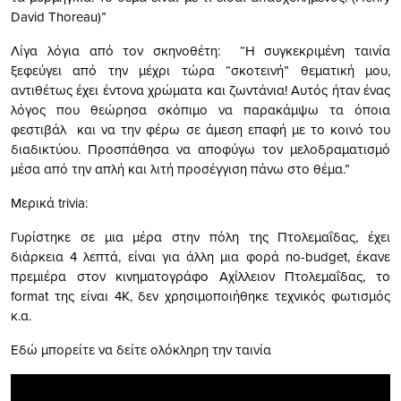
David Thoreau)”
Λίγα λόγια από τον σκηνοθέτη: “Η συγκεκριμένη ταινία
ξεφεύγει από την μέχρι τώρα “σκοτεινή” θεματική μου,
αντιθέτως έχει έντονα χρώματα και ζωντάνια! Αυτός ήταν ένας
λόγος που θεώρησα σκόπιμο να παρακάμψω τα όποια
φεστιβάλ και να την φέρω σε άμεση επαφή με το κοινό του
διαδικτύου. Προσπάθησα να αποφύγω τον μελοδραματισμό
μέσα από την απλή και λιτή προσέγγιση πάνω στο θέμα.”
Μερικά trivia:
Γυρίστηκε σε μια μέρα στην πόλη της Πτολεμαΐδας, έχει
διάρκεια 4 λεπτά, είναι για άλλη μια φορά no-budget, έκανε
πρεμιέρα στον κινηματογράφο Αχίλλειον Πτολεμαΐδας, το
format της είναι 4Κ, δεν χρησιμοποιήθηκε τεχνικός φωτισμός
κ.α.
Εδώ μπορείτε να δείτε ολόκληρη την ταινία