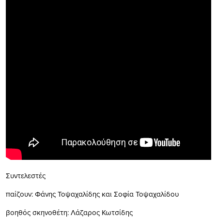
Συντελεστές
παίζουν: Φάνης Τοψαχαλίδης και Σοφία Τοψαχαλίδου
βοηθός σκηνοθέτη: Λάζαρος Κωτσίδης