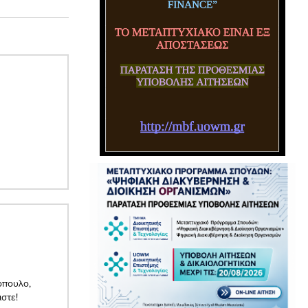
οπουλο,
ιστε!