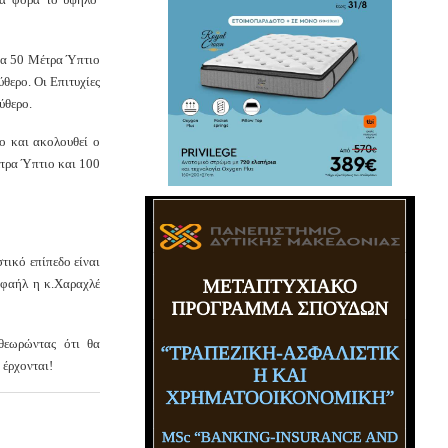
τα 50 Μέτρα Ύπτιο
θερο. Οι Επιτυχίες
ύθερο.
ο και ακολουθεί ο
έτρα Ύπτιο και 100
τικό επίπεδο είναι
αφαήλ η κ.Χαραχλέ
 θεωρώντας ότι θα
 έρχονται!