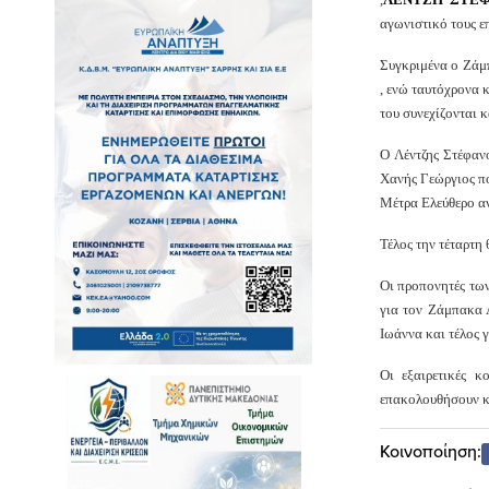
αγωνιστικό τους επ
Συγκριμένα ο Ζάμ
, ενώ ταυτόχρονα 
του συνεχίζονται 
Ο Λέντζης Στέφαν
Χανής Γεώργιος πο
Μέτρα Ελεύθερο αν
Τέλος την τέταρτη
Οι προπονητές των
για τον Ζάμπακα 
Ιωάννα και τέλος 
Οι εξαιρετικές κ
επακολουθήσουν κα
Κοινοποίηση: