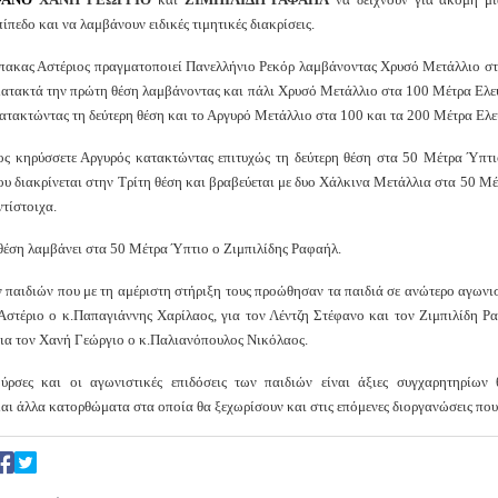
ίπεδο και να λαμβάνουν ειδικές τιμητικές διακρίσεις.
πακας Αστέριος πραγματοποιεί Πανελλήνιο Ρεκόρ λαμβάνοντας Χρυσό Μετάλλιο σ
κατακτά την πρώτη θέση λαμβάνοντας και πάλι Χρυσό Μετάλλιο στα 100 Μέτρα Ελεύ
κατακτώντας τη δεύτερη θέση και το Αργυρό Μετάλλιο στα 100 και τα 200 Μέτρα Ελε
ος κηρύσσετε Αργυρός κατακτώντας επιτυχώς τη δεύτερη θέση στα 50 Μέτρα Ύπτι
υ διακρίνεται στην Τρίτη θέση και βραβεύεται με δυο Χάλκινα Μετάλλια στα 50 Μ
τίστοιχα.
 θέση λαμβάνει στα 50 Μέτρα Ύπτιο ο Ζιμπιλίδης Ραφαήλ.
 παιδιών που με τη αμέριστη στήριξη τους προώθησαν τα παιδιά σε ανώτερο αγωνισ
Αστέριο ο κ.Παπαγιάννης Χαρίλαος, για τον Λέντζη Στέφανο και τον Ζιμπιλίδη Ρ
για τον Χανή Γεώργιο ο κ.Παλιανόπουλος Νικόλαος.
ούρσες και οι αγωνιστικές επιδόσεις των παιδιών είναι άξιες συγχαρητηρίων
ι άλλα κατορθώματα στα οποία θα ξεχωρίσουν και στις επόμενες διοργανώσεις που