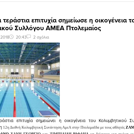
 τεράστια επιτυχία σημείωσε η οικογένεια τ
ικού Συλλόγου ΑΜΕΑ Πτολεμαίος
 2018
20:43
2 σχόλια
ράστια επιτυχία σημειώνει η οικογένεια του Κολυμβητικού 
η
12η Διεθνή Κολυμβητική Συνάντηση ΑμεΑ στην Πτολεμαΐδα με τους αθλητές
ΖΑΜ
ΦΑΝΟ
ΧΑΝΗ ΓΕΩΡΓΙΟ
και
ΖΙΜΠΙΛΙΔΗ ΡΑΦΑΗΛ
να δείχνουν για ακόμη μ