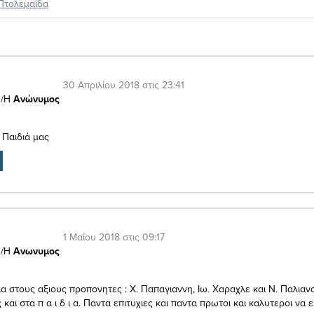
Πτολεμαΐδα
30 Απριλίου 2018 στις 23:41
/Η
Ανώνυμος
Παιδιά μας
1 Μαΐου 2018 στις 09:17
/Η
Ανωνυμος
α στους αξιους προπονητες : Χ. Παπαγιαννη, Ιω. Χαραχλε και Ν. Παλιαν
 και στα π α ι δ ι α. Παντα επιτυχιες και παντα πρωτοι και καλυτεροι να ε