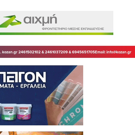
. kozan.gr 2461502102 & 2461037209 & 6945651705
Email:
info@kozan.gr