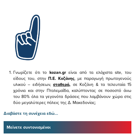
Γνωρίζετε ότι το
kozan.gr
είναι από τα ελάχιστα
site, του
είδους του,
στην
Π.Ε. Κοζάνης
, με παραγωγή πρωτογενούς
υλικού – ειδήσεων,
σταθερά,
σε Κοζάνη & τα τελευταία 15
χρόνια και στην Πτολεμαΐδα, καλύπτοντας σε ποσοστό άνω
του 80% όλα τα γεγονότα δράσεις που λαμβάνουν χώρα στις
δύο μεγαλύτερες πόλεις της Δ. Μακεδονίας;
Διαβάστε τη συνέχεια εδώ...
Μείνετε συντονισμένοι