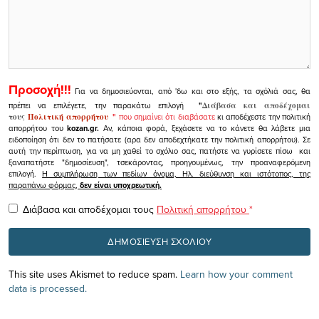
Προσοχή!!!
Για να δημοσιεύονται, από 'δω και στο εξής, τα σχόλιά σας, θα
πρέπει να επιλέγετε, την παρακάτω επιλογή
"
Διάβασα και αποδέχομαι
τους
Πολιτική απορρήτου
"
που σημαίνει ότι διαβάσατε
κι αποδέχεστε την πολιτική
απορρήτου του
kozan.gr.
Αν, κάποια φορά, ξεχάσετε να το κάνετε θα λάβετε μια
ειδοποίηση ότι δεν το πατήσατε (αρα δεν αποδεχτήκατε την πολιτική απορρήτου). Σε
αυτή την περίπτωση, για να μη χαθεί το σχόλιο σας, πατήστε να γυρίσετε πίσω και
ξαναπατήστε "δημοσίευση", τσεκάροντας, προηγουμένως, την προαναφερόμενη
επιλογή.
Η συμπλήρωση των πεδίων όνομα, Ηλ. διεύθυνση και ιστότοπος, της
παραπάνω φόρμας,
δεν είναι υποχρεωτική.
Διάβασα και αποδέχομαι τους
Πολιτική απορρήτου
*
This site uses Akismet to reduce spam.
Learn how your comment
data is processed.