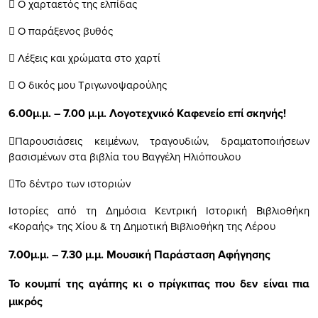
 Ο χαρταετός της ελπίδας
 Ο παράξενος βυθός
 Λέξεις και χρώματα στο χαρτί
 Ο δικός μου Τριγωνοψαρούλης
6.00μ.μ. – 7.00 μ.μ. Λογοτεχνικό Καφενείο επί σκηνής!
Παρουσιάσεις κειμένων, τραγουδιών, δραματοποιήσεων
βασισμένων στα βιβλία του Βαγγέλη Ηλιόπουλου
Το δέντρο των ιστοριών
Ιστορίες από τη Δημόσια Κεντρική Ιστορική Βιβλιοθήκη
«Κοραής» της Χίου & τη Δημοτική Βιβλιοθήκη της Λέρου
7.00μ.μ. – 7.30 μ.μ. Μουσική Παράσταση Αφήγησης
Το κουμπί της αγάπης κι ο πρίγκιπας που δεν είναι πια
μικρός