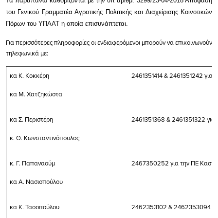
Τα παραπάνω καθορίζονται με την υπ΄αριθμ. 3299/23-04-2018 Απόφαση
του Γενικού Γραμματέα Αγροτικής Πολιτικής και Διαχείρισης Κοινοτικών
Πόρων του ΥΠΑΑΤ η οποία επισυνάπτεται.
Για περισσότερες πληροφορίες οι ενδιαφερόμενοι μπορούν να επικοινωνούν
τηλεφωνικά με:
κα Κ. Κοκκέρη
2461351414 & 2461351242 για 
κα Μ. Χατζηκώστα
κα Σ. Περιστέρη
2461351368 & 2461351322 για 
κ. Θ. Κωνσταντινόπουλος
κ. Γ. Παπαναούμ
2467350252 για την ΠΕ Καστο
κα Α. Νασιοπούλου
κα Κ. Τασοπούλου
2462353102 & 2462353094 για