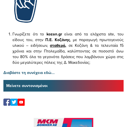
Γνωρίζετε ότι το
kozan.gr
είναι από τα ελάχιστα
site, του
είδους του,
στην
Π.Ε. Κοζάνης
, με παραγωγή πρωτογενούς
υλικού – ειδήσεων,
σταθερά,
σε Κοζάνη & τα τελευταία 15
χρόνια και στην Πτολεμαΐδα, καλύπτοντας σε ποσοστό άνω
του 80% όλα τα γεγονότα δράσεις που λαμβάνουν χώρα στις
δύο μεγαλύτερες πόλεις της Δ. Μακεδονίας;
Διαβάστε τη συνέχεια εδώ...
Μείνετε συντονισμένοι