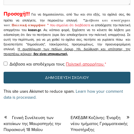
Προσοχή!!!
Για να δημοσιεύονται, από 'δω και στο εξής, τα σχόλιά σας, θα
πρέπει να επιλέγετε, την παρακάτω επιλογή
"
Διάβασα και αποδέχομαι
τους
Πολιτική απορρήτου
"
που σημαίνει ότι διαβάσατε
κι αποδέχεστε την πολιτική
απορρήτου του
kozan.gr.
Αν, κάποια φορά, ξεχάσετε να το κάνετε θα λάβετε μια
ειδοποίηση ότι δεν το πατήσατε (αρα δεν αποδεχτήκατε την πολιτική απορρήτου). Σε
αυτή την περίπτωση, για να μη χαθεί το σχόλιο σας, πατήστε να γυρίσετε πίσω και
ξαναπατήστε "δημοσίευση", τσεκάροντας, προηγουμένως, την προαναφερόμενη
επιλογή.
Η συμπλήρωση των πεδίων όνομα, Ηλ. διεύθυνση και ιστότοπος, της
παραπάνω φόρμας,
δεν είναι υποχρεωτική.
Διάβασα και αποδέχομαι τους
Πολιτική απορρήτου
*
This site uses Akismet to reduce spam.
Learn how your comment
data is processed.
Γενική Συνέλευση των
ΕΛΚΕΔΙΜ Κoζάνης: Έναρξη
κατοίκων της Μαυροπηγής την
νέου τμήματος Γραμματειακής
Παρασκευή 18 Μαΐου
Υποστήριξης