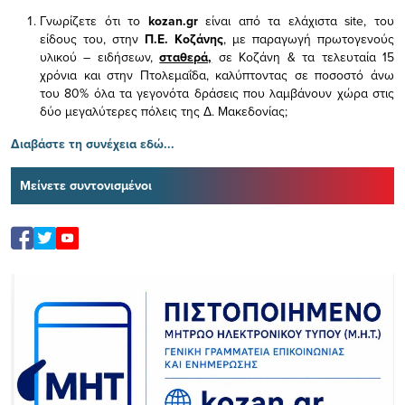
Γνωρίζετε ότι το
kozan.gr
είναι από τα ελάχιστα
site, του
είδους του,
στην
Π.Ε. Κοζάνης
, με παραγωγή πρωτογενούς
υλικού – ειδήσεων,
σταθερά,
σε Κοζάνη & τα τελευταία 15
χρόνια και στην Πτολεμαΐδα, καλύπτοντας σε ποσοστό άνω
του 80% όλα τα γεγονότα δράσεις που λαμβάνουν χώρα στις
δύο μεγαλύτερες πόλεις της Δ. Μακεδονίας;
Διαβάστε τη συνέχεια εδώ...
Μείνετε συντονισμένοι