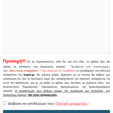
Προσοχή!!!
Για να δημοσιεύονται, από 'δω και στο εξής, τα σχόλιά σας, θα
πρέπει να επιλέγετε, την παρακάτω επιλογή
"
Διάβασα και αποδέχομαι
τους
Πολιτική απορρήτου
"
που σημαίνει ότι διαβάσατε
κι αποδέχεστε την πολιτική
απορρήτου του
kozan.gr.
Αν, κάποια φορά, ξεχάσετε να το κάνετε θα λάβετε μια
ειδοποίηση ότι δεν το πατήσατε (αρα δεν αποδεχτήκατε την πολιτική απορρήτου). Σε
αυτή την περίπτωση, για να μη χαθεί το σχόλιο σας, πατήστε να γυρίσετε πίσω και
ξαναπατήστε "δημοσίευση", τσεκάροντας, προηγουμένως, την προαναφερόμενη
επιλογή.
Η συμπλήρωση των πεδίων όνομα, Ηλ. διεύθυνση και ιστότοπος, της
παραπάνω φόρμας,
δεν είναι υποχρεωτική.
Διάβασα και αποδέχομαι τους
Πολιτική απορρήτου
*