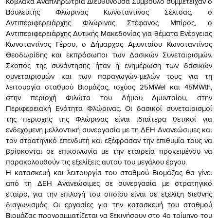
Κοβλακά Αναπληρώτρια Διευθύνουσα Σύμβουλο συμμετείχαν ο
Βουλευτής Φλώρινας Κωνσταντίνος Σέλτσας, ο
Αντιπεριφερειάρχης Φλώρινας Στέφανος Μπίρος, ο
Αντιπεριφερειάρχης Δυτικής Μακεδονίας για θέματα Ενέργειας
Κωνσταντίνος Γέρου, ο Δήμαρχος Αμυνταίου Κωνσταντίνος
Θεοδωρίδης και εκπρόσωποι των Δασικών Συνεταιρισμών.
Σκοπός της συνάντησης ήταν η ενημέρωση των δασικών
συνεταιρισμών και των παραγωγών-μελών τους για τη
λειτουργία σταθμού Βιομάζας, ισχύος 25MWel και 45MWth,
στην περιοχή Φιλώτα του Δήμου Αμυνταίου, στην
Περιφερειακή Ενότητα Φλώρινας. Οι δασικοί συνεταιρισμοί
της περιοχής της Φλώρινας είναι ιδιαίτερα θετικοί για
ενδεχόμενη μελλοντική συνεργασία με τη ΔΕΗ Ανανεώσιμες και
τον στρατηγικό επενδυτή και εξέφρασαν την επιθυμία τους να
βρίσκονται σε επικοινωνία με την εταιρεία προκειμένου να
παρακολουθούν τις εξελίξεις αυτού του μεγάλου έργου.
Η κατασκευή και λειτουργία του σταθμού Βιομάζας θα γίνει
από τη ΔΕΗ Ανανεώσιμες σε συνεργασία με στρατηγικό
εταίρο, για την επιλογή του οποίου είναι σε εξέλιξη διεθνής
διαγωνισμός. Οι εργασίες για την κατασκευή του σταθμού
Βιομάζας προγραμματίζεται να ξεκινήσουν στο 4ο τρίμηνο του