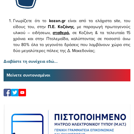
Γνωρίζετε ότι το
kozan.gr
είναι από τα ελάχιστα
site, του
είδους του,
στην
Π.Ε. Κοζάνης
, με παραγωγή πρωτογενούς
υλικού – ειδήσεων,
σταθερά,
σε Κοζάνη & τα τελευταία 15
χρόνια και στην Πτολεμαΐδα, καλύπτοντας σε ποσοστό άνω
του 80% όλα τα γεγονότα δράσεις που λαμβάνουν χώρα στις
δύο μεγαλύτερες πόλεις της Δ. Μακεδονίας;
Διαβάστε τη συνέχεια εδώ...
Μείνετε συντονισμένοι