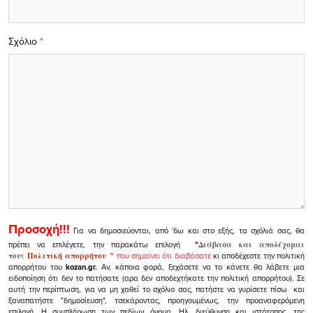
Σχόλιο
*
Προσοχή!!!
Για να δημοσιεύονται, από 'δω και στο εξής, τα σχόλιά σας, θα
πρέπει να επιλέγετε, την παρακάτω επιλογή
"
Διάβασα και αποδέχομαι
τους
Πολιτική απορρήτου
"
που σημαίνει ότι διαβάσατε
κι αποδέχεστε την πολιτική
απορρήτου του
kozan.gr.
Αν, κάποια φορά, ξεχάσετε να το κάνετε θα λάβετε μια
ειδοποίηση ότι δεν το πατήσατε (αρα δεν αποδεχτήκατε την πολιτική απορρήτου). Σε
αυτή την περίπτωση, για να μη χαθεί το σχόλιο σας, πατήστε να γυρίσετε πίσω και
ξαναπατήστε "δημοσίευση", τσεκάροντας, προηγουμένως, την προαναφερόμενη
επιλογή.
Η συμπλήρωση των πεδίων όνομα, Ηλ. διεύθυνση και ιστότοπος, της