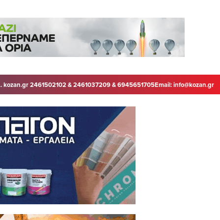
. kozan.gr 2461502102 & 2461037209 & 6945651705
Email:
info@kozan.gr