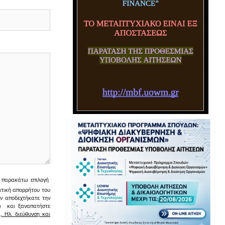
ην παρακάτω επιλογή
ιτική απορρήτου του
εν αποδεχτήκατε την
σω και ξαναπατήστε
 Ηλ. διεύθυνση και