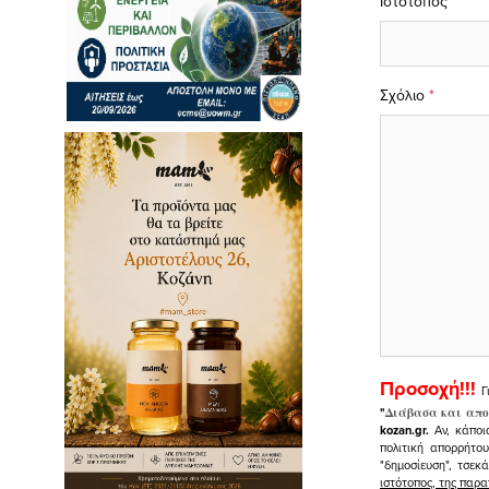
Ιστότοπος
Σχόλιο
*
Προσοχή!!!
Γ
"
Διάβασα και απο
kozan.gr.
Αν, κάποι
πολιτική απορρήτο
"δημοσίευση", τσεκ
ιστότοπος, της πα