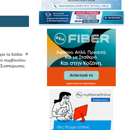
ια τα διόδια
ού συμβουλίου
ς Συσπείρωσης