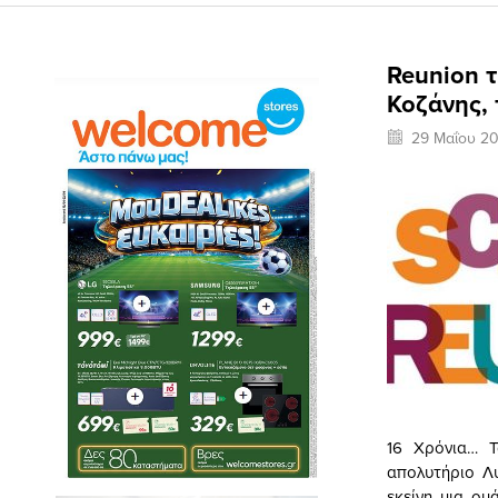
Reunion τ
Κοζάνης, 
29 Μαΐου 20
16 Χρόνια… 
απολυτήριο Λυ
εκείνη μια ο