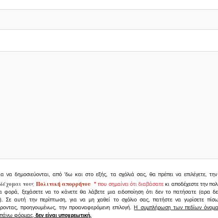
ια να δημοσιεύονται, από 'δω και στο εξής, τα σχόλιά σας, θα πρέπει να επιλέγετε, τ
δέχομαι τους
Πολιτική απορρήτου
"
που σημαίνει ότι διαβάσατε
κι αποδέχεστε την πολ
α φορά, ξεχάσετε να το κάνετε θα λάβετε μια ειδοποίηση ότι δεν το πατήσατε (αρα δ
υ). Σε αυτή την περίπτωση, για να μη χαθεί το σχόλιο σας, πατήστε να γυρίσετε πί
άροντας, προηγουμένως, την προαναφερόμενη επιλογή.
Η συμπλήρωση των πεδίων όνομα,
ραπάνω φόρμας,
δεν είναι υποχρεωτική.