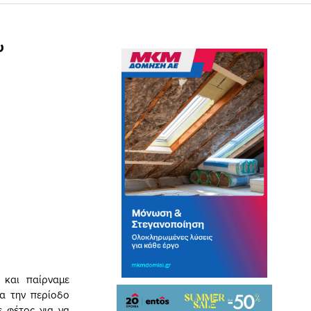
υ
και παίρναμε
ια την περίοδο
 φέτος για να