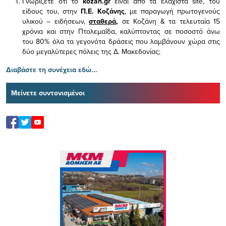
Γνωρίζετε ότι το
kozan.gr
είναι από τα ελάχιστα
site, του
είδους του,
στην
Π.Ε. Κοζάνης
, με παραγωγή πρωτογενούς
υλικού – ειδήσεων,
σταθερά,
σε Κοζάνη & τα τελευταία 15
χρόνια και στην Πτολεμαΐδα, καλύπτοντας σε ποσοστό άνω
του 80% όλα τα γεγονότα δράσεις που λαμβάνουν χώρα στις
δύο μεγαλύτερες πόλεις της Δ. Μακεδονίας;
Διαβάστε τη συνέχεια εδώ...
Μείνετε συντονισμένοι