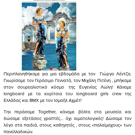
Περιπλανηθήκαμε για μια εβδομάδα με τον Γιώργο Λέντζα.
Γνωρίσαμε τον Γεράσιμο Γεννατά, τον Μιχάλη Πιτένη , μπήκαμε
στον σουρεαλιστικό κόσμο της Ευγενίας Λώλη! Κάναμε
longboard με τα κορίτσια του longboard girls crew της
Ελλάδας και BMX με τον Ισμαήλ Αχμέτ!
Την περάσαμε Τοgether, κάναμε βόλτα στα μουσεία και
δώσαμε εξετάσεις γραπτές… όχι αιματολογικές! Δώσαμε τον
λόγο στα παιδιά, στους καθηγητές , στους «παλαίμαχους» των
πανελλαδικών.