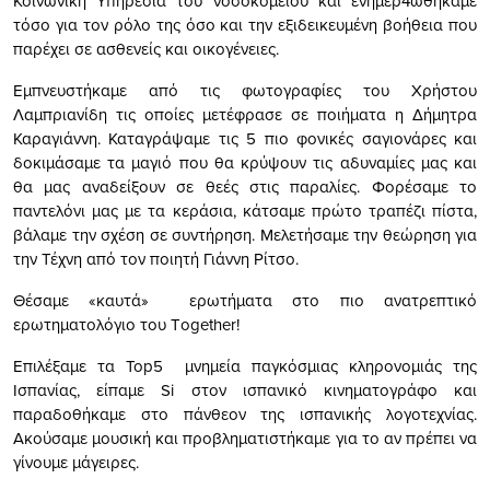
Κοινωνική Υπηρεσία του νοσοκομείου και ενημερ4ωθήκαμε
τόσο για τον ρόλο της όσο και την εξιδεικευμένη βοήθεια που
παρέχει σε ασθενείς και οικογένειες.
Εμπνευστήκαμε από τις φωτογραφίες του Χρήστου
Λαμπριανίδη τις οποίες μετέφρασε σε ποιήματα η Δήμητρα
Καραγιάννη. Καταγράψαμε τις 5 πιο φονικές σαγιονάρες και
δοκιμάσαμε τα μαγιό που θα κρύψουν τις αδυναμίες μας και
θα μας αναδείξουν σε θεές στις παραλίες. Φορέσαμε το
παντελόνι μας με τα κεράσια, κάτσαμε πρώτο τραπέζι πίστα,
βάλαμε την σχέση σε συντήρηση. Μελετήσαμε την θεώρηση για
την Τέχνη από τον ποιητή Γιάννη Ρίτσο.
Θέσαμε «καυτά» ερωτήματα στο πιο ανατρεπτικό
ερωτηματολόγιο του Τogether!
Επιλέξαμε τα Top5 μνημεία παγκόσμιας κληρονομιάς της
Ισπανίας, είπαμε Si στον ισπανικό κινηματογράφο και
παραδοθήκαμε στο πάνθεον της ισπανικής λογοτεχνίας.
Ακούσαμε μουσική και προβληματιστήκαμε για το αν πρέπει να
γίνουμε μάγειρες.