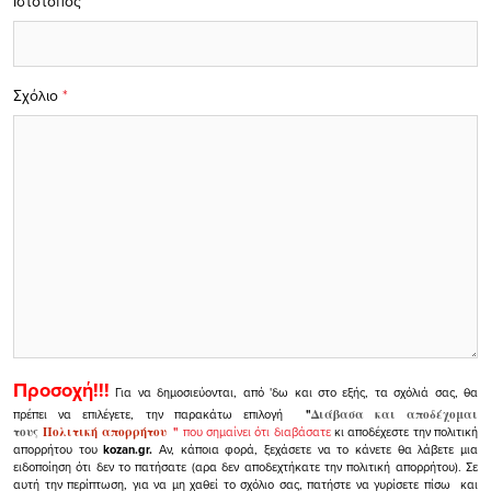
Ιστότοπος
Σχόλιο
*
Προσοχή!!!
Για να δημοσιεύονται, από 'δω και στο εξής, τα σχόλιά σας, θα
πρέπει να επιλέγετε, την παρακάτω επιλογή
"
Διάβασα και αποδέχομαι
τους
Πολιτική απορρήτου
"
που σημαίνει ότι διαβάσατε
κι αποδέχεστε την πολιτική
απορρήτου του
kozan.gr.
Αν, κάποια φορά, ξεχάσετε να το κάνετε θα λάβετε μια
ειδοποίηση ότι δεν το πατήσατε (αρα δεν αποδεχτήκατε την πολιτική απορρήτου). Σε
αυτή την περίπτωση, για να μη χαθεί το σχόλιο σας, πατήστε να γυρίσετε πίσω και