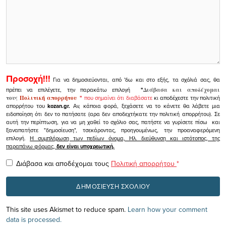
Προσοχή!!!
Για να δημοσιεύονται, από 'δω και στο εξής, τα σχόλιά σας, θα
πρέπει να επιλέγετε, την παρακάτω επιλογή
"
Διάβασα και αποδέχομαι
τους
Πολιτική απορρήτου
"
που σημαίνει ότι διαβάσατε
κι αποδέχεστε την πολιτική
απορρήτου του
kozan.gr.
Αν, κάποια φορά, ξεχάσετε να το κάνετε θα λάβετε μια
ειδοποίηση ότι δεν το πατήσατε (αρα δεν αποδεχτήκατε την πολιτική απορρήτου). Σε
αυτή την περίπτωση, για να μη χαθεί το σχόλιο σας, πατήστε να γυρίσετε πίσω και
ξαναπατήστε "δημοσίευση", τσεκάροντας, προηγουμένως, την προαναφερόμενη
επιλογή.
Η συμπλήρωση των πεδίων όνομα, Ηλ. διεύθυνση και ιστότοπος, της
παραπάνω φόρμας,
δεν είναι υποχρεωτική.
Διάβασα και αποδέχομαι τους
Πολιτική απορρήτου
*
This site uses Akismet to reduce spam.
Learn how your comment
data is processed.