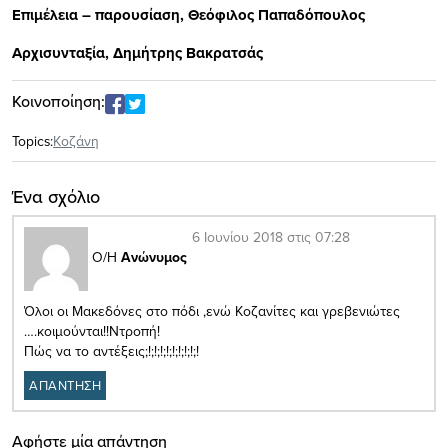
Επιμέλεια – παρουσίαση, Θεόφιλος Παπαδόπουλος
Αρχισυνταξία, Δημήτρης Βακρατσάς
Κοινοποίηση:
Topics:
Κοζάνη
Ένα σχόλιο
6 Ιουνίου 2018 στις 07:28
Ο/Η
Ανώνυμος
Όλοι οι Μακεδόνες στο πόδι ,ενώ Κοζανίτες και γρεβενιώτες
….κοιμούνται!!Ντροπή!
Πώς να το αντέξεις;!;!;!;!;!;!;!;!;!
ΑΠΑΝΤΗΣΗ
Αφήστε μία απάντηση