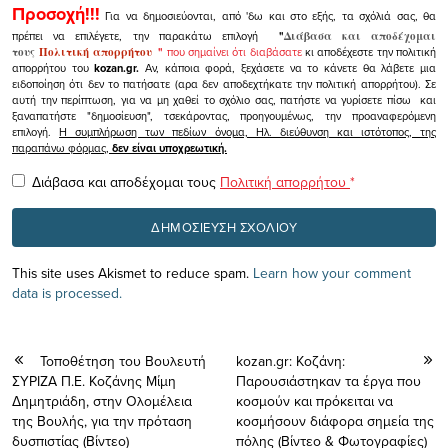
Προσοχή!!!
Για να δημοσιεύονται, από 'δω και στο εξής, τα σχόλιά σας, θα
πρέπει να επιλέγετε, την παρακάτω επιλογή
"
Διάβασα και αποδέχομαι
τους
Πολιτική απορρήτου
"
που σημαίνει ότι διαβάσατε
κι αποδέχεστε την πολιτική
απορρήτου του
kozan.gr.
Αν, κάποια φορά, ξεχάσετε να το κάνετε θα λάβετε μια
ειδοποίηση ότι δεν το πατήσατε (αρα δεν αποδεχτήκατε την πολιτική απορρήτου). Σε
αυτή την περίπτωση, για να μη χαθεί το σχόλιο σας, πατήστε να γυρίσετε πίσω και
ξαναπατήστε "δημοσίευση", τσεκάροντας, προηγουμένως, την προαναφερόμενη
επιλογή.
Η συμπλήρωση των πεδίων όνομα, Ηλ. διεύθυνση και ιστότοπος, της
παραπάνω φόρμας,
δεν είναι υποχρεωτική.
Διάβασα και αποδέχομαι τους
Πολιτική απορρήτου
*
This site uses Akismet to reduce spam.
Learn how your comment
data is processed.
Τοποθέτηση του Βουλευτή
kozan.gr: Κοζάνη:
ΣΥΡΙΖΑ Π.Ε. Κοζάνης Μίμη
Παρουσιάστηκαν τα έργα που
Δημητριάδη, στην Ολομέλεια
κοσμούν και πρόκειται να
της Βουλής, για την πρόταση
κοσμήσουν διάφορα σημεία της
δυσπιστίας (Βίντεο)
πόλης (Βίντεο & Φωτογραφίες)