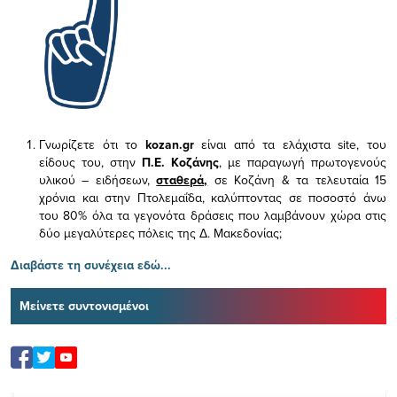
Γνωρίζετε ότι το
kozan.gr
είναι από τα ελάχιστα
site, του
είδους του,
στην
Π.Ε. Κοζάνης
, με παραγωγή πρωτογενούς
υλικού – ειδήσεων,
σταθερά,
σε Κοζάνη & τα τελευταία 15
χρόνια και στην Πτολεμαΐδα, καλύπτοντας σε ποσοστό άνω
του 80% όλα τα γεγονότα δράσεις που λαμβάνουν χώρα στις
δύο μεγαλύτερες πόλεις της Δ. Μακεδονίας;
Διαβάστε τη συνέχεια εδώ...
Μείνετε συντονισμένοι