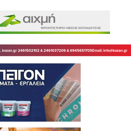
. kozan.gr 2461502102 & 2461037209 & 6945651705
Email:
info@kozan.gr