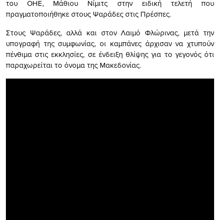
του ΟΗΕ, Μάθιου Νίμιτς στην ειδική τελετή που
πραγματοποιήθηκε στους Ψαράδες στις Πρέσπες.
Στους Ψαράδες, αλλά και στον Λαιμό Φλώρινας, μετά την
υπογραφή της συμφωνίας, οι καμπάνες άρχισαν να χτυπούν
πένθιμα στις εκκλησίες, σε ένδειξη θλίψης για το γεγονός ότι
παραχωρείται το όνομα της Μακεδονίας.