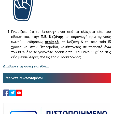
Γνωρίζετε ότι το
kozan.gr
είναι από τα ελάχιστα
site, του
είδους του,
στην
Π.Ε. Κοζάνης
, με παραγωγή πρωτογενούς
υλικού – ειδήσεων,
σταθερά,
σε Κοζάνη & τα τελευταία 15
χρόνια και στην Πτολεμαΐδα, καλύπτοντας σε ποσοστό άνω
του 80% όλα τα γεγονότα δράσεις που λαμβάνουν χώρα στις
δύο μεγαλύτερες πόλεις της Δ. Μακεδονίας;
Διαβάστε τη συνέχεια εδώ...
Μείνετε συντονισμένοι