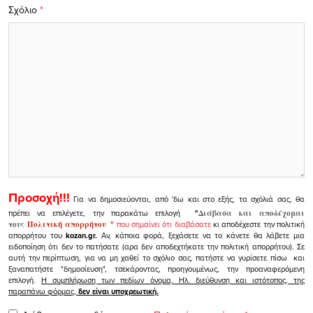
Σχόλιο
*
Προσοχή!!!
Για να δημοσιεύονται, από 'δω και στο εξής, τα σχόλιά σας, θα
πρέπει να επιλέγετε, την παρακάτω επιλογή
"
Διάβασα και αποδέχομαι
τους
Πολιτική απορρήτου
"
που σημαίνει ότι διαβάσατε
κι αποδέχεστε την πολιτική
απορρήτου του
kozan.gr.
Αν, κάποια φορά, ξεχάσετε να το κάνετε θα λάβετε μια
ειδοποίηση ότι δεν το πατήσατε (αρα δεν αποδεχτήκατε την πολιτική απορρήτου). Σε
αυτή την περίπτωση, για να μη χαθεί το σχόλιο σας, πατήστε να γυρίσετε πίσω και
ξαναπατήστε "δημοσίευση", τσεκάροντας, προηγουμένως, την προαναφερόμενη
επιλογή.
Η συμπλήρωση των πεδίων όνομα, Ηλ. διεύθυνση και ιστότοπος, της
παραπάνω φόρμας,
δεν είναι υποχρεωτική.