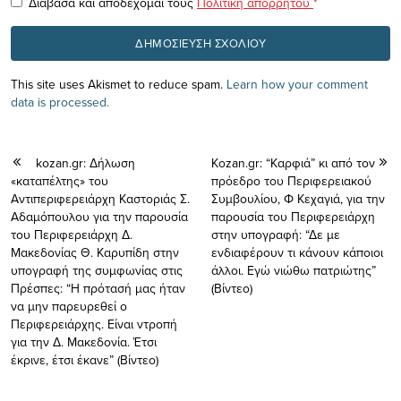
Διάβασα και αποδέχομαι τους
Πολιτική απορρήτου
*
This site uses Akismet to reduce spam.
Learn how your comment
data is processed.
kozan.gr: Δήλωση
Kozan.gr: “Καρφιά” κι από τον
«καταπέλτης» του
πρόεδρο του Περιφερειακού
Αντιπεριφερειάρχη Καστοριάς Σ.
Συμβουλίου, Φ Κεχαγιά, για την
Αδαμόπουλου για την παρουσία
παρουσία του Περιφερειάρχη
του Περιφερειάρχη Δ.
στην υπογραφή: “Δε με
Μακεδονίας Θ. Καρυπίδη στην
ενδιαφέρουν τι κάνουν κάποιοι
υπογραφή της συμφωνίας στις
άλλοι. Εγώ νιώθω πατριώτης”
Πρέσπες: “Η πρότασή μας ήταν
(Βίντεο)
να μην παρευρεθεί ο
Περιφερειάρχης. Είναι ντροπή
για την Δ. Μακεδονία. Έτσι
έκρινε, έτσι έκανε” (Βίντεο)