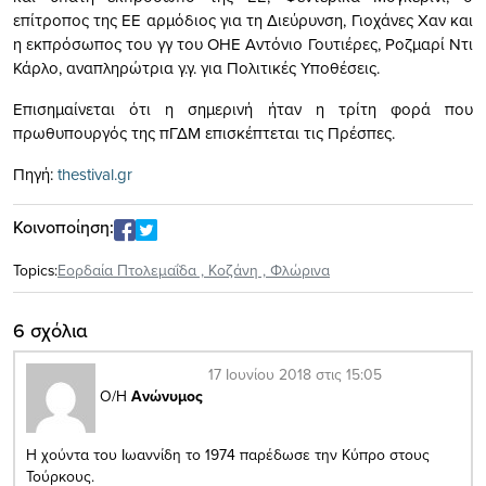
επίτροπος της ΕΕ αρμόδιος για τη Διεύρυνση, Γιοχάνες Χαν και
η εκπρόσωπος του γγ του ΟΗΕ Αντόνιο Γουτιέρες, Ροζμαρί Ντι
Κάρλο, αναπληρώτρια γ.γ. για Πολιτικές Υποθέσεις.
Επισημαίνεται ότι η σημερινή ήταν η τρίτη φορά που
πρωθυπουργός της πΓΔΜ επισκέπτεται τις Πρέσπες.
Πηγή:
thestival.gr
Κοινοποίηση:
Topics:
Εορδαία Πτολεμαΐδα
,
Κοζάνη
,
Φλώρινα
6 σχόλια
17 Ιουνίου 2018 στις 15:05
Ο/Η
Ανώνυμος
Η χούντα του Ιωαννίδη το 1974 παρέδωσε την Κύπρο στους
Τούρκους.