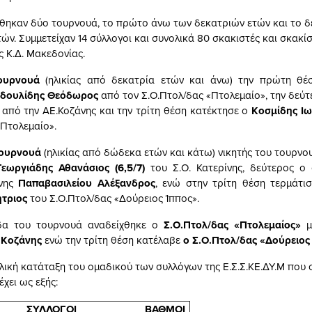
ηκαν δύο τουρνουά, το πρώτο άνω των δεκατριών ετών και το 
ν. Συμμετείχαν 14 σύλλογοι και συνολικά 80 σκακιστές και σκακί
ς Κ.Δ. Μακεδονίας.
τουρνουά
(ηλικίας από δεκατρία ετών και άνω) την πρώτη θέ
δουλίδης Θεόδωρος
από τον Σ.Ο.Πτολ/δας «Πτολεμαίο», την δεύ
ς
από την ΑΕ.Κοζάνης και την τρίτη θέση κατέκτησε ο
Κοσμίδης Ι
«Πτολεμαίο».
τουρνουά
(ηλικίας από δώδεκα ετών και κάτω) νικητής του τουρνο
Γεωργιάδης Αθανάσιος
(6,5/7)
του Σ.Ο. Κατερίνης, δεύτερος ο 
ίνης
Παπαβασιλείου Αλέξανδρος
, ενώ στην τρίτη θέση τερμάτι
τριος
του Σ.Ο.Πτολ/δας «Δούρειος Ίππος».
δα του τουρνουά αναδείχθηκε ο
Σ.Ο.Πτολ/δας «Πτολεμαίος»
μ
.Κοζάνης
ενώ την τρίτη θέση κατέλαβε
ο
Σ.Ο.Πτολ/δας
«Δούρειος
ελική κατάταξη του ομαδικού των συλλόγων της Ε.Σ.Σ.ΚΕ.ΔΥ.Μ που 
χει ως εξής:
ΣΥΛΛΟΓΟΙ
ΒΑΘΜΟΙ