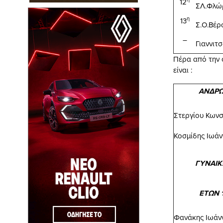
12
ΣΛ.Φλώ
η
13
Σ.Ο.Βέρ
–
Γιαννιτ
Πέρα από την 
είναι :
ΑΝΔΡ
Στεργίου Κωνσ
Κοσμίδης Ιωάν
ΓΥΝΑΙ
ΕΤΩΝ 
Φανάκης Ιωάν