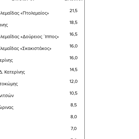
21,5
ολεμαΐδας «Πτολεμαίος»
18,5
άνης
16,5
ολεμαΐδας «Δούρειος ΄Ιππος»
16,0
ολεμαΐδας «Σκακιστάκος»
16,0
ερίνης
14,5
Δ. Κατερίνης
12,0
ντοκώμης
10,5
ννιτσών
8,5
ώρινας
8,0
7,0