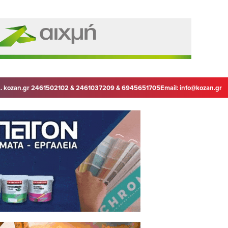
. kozan.gr 2461502102 & 2461037209 & 6945651705
Email:
info@kozan.gr