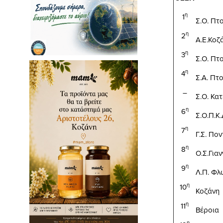
η
1
Σ.Ο. Πτ
η
2
Α.Ε.Κοζ
η
3
Σ.Ο. Πτ
η
4
Σ.Α. Πτ
–
Σ.Ο. Κατ
η
6
Σ.Ο.Π.Κ.
η
7
Γ.Σ. Πο
η
8
Ο.Σ.Για
η
9
Λ.Π. Φλ
η
10
Κοζάνη
η
11
Βέροια
η