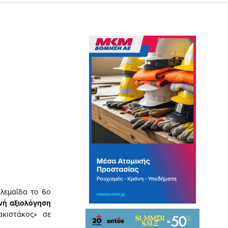
λεμαΐδα το 6ο
θνή αξιολόγηση
ακιστάκος» σε