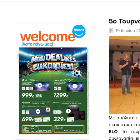
5ο Τουρν
19 Ιουνίου 2
Με απόλυτη ε
σκακιστικό το
ELO
. Το του
συνεργασία με 