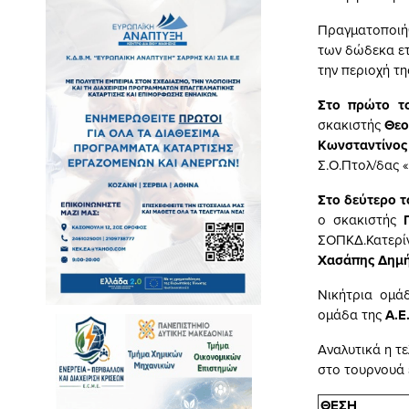
Πραγματοποιήθ
των δώδεκα ετώ
την περιοχή τη
Στο πρώτο 
σκακιστής
Θεο
Κωνσταντίνο
Σ.Ο.Πτολ/δας 
Στο δεύτερο 
ο σκακιστής
ΣΟΠΚΔ.Κατερ
Χασάπης
Δημή
Νικήτρια ομά
ομάδα της
Α.Ε
Αναλυτικά η τ
στο τουρνουά έ
ΘΕΣΗ