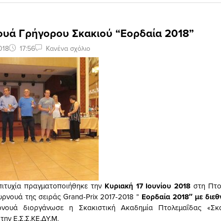
ουά Γρήγορου Σκακιού “Εορδαία 2018”
018
17:56
Κανένα σχόλιο
πιτυχία πραγματοποιήθηκε την
Κυριακή 17 Ιουνίου 2018
στη Πτο
υρνουά της σειράς Grand-Prix 2017-2018 ”
Εορδαία 2018″ με διε
ρνουά διοργάνωσε η Σκακιστική Ακαδημία Πτολεμαΐδας «Σκ
την Ε.Σ.Σ.ΚΕ.ΔΥ.Μ.