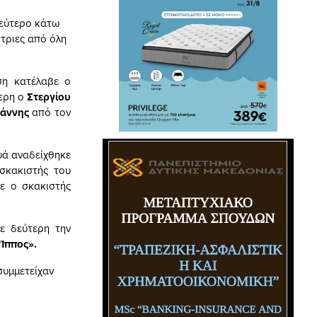
δεύτερο κάτω
στριες από όλη
ση κατέλαβε ο
τερη ο
Στεργίου
ωάννης
από τον
υά αναδείχθηκε
σκακιστής του
σε ο σκακιστής
ε δεύτερη την
 Ίππος»
.
συμμετείχαν