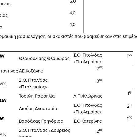
5,0
ρινας
4,0
οιας
4,0
σά
ομαδική βαθμολόγηση, οι σκακιστές που βραβεύθηκαν στις επιμέρ
Σ.Ο. Πτολ/δας
ος
ΩΝ
1
Θεοδουλίδης Θεόδωρος
«Πτολεμαίος»
ος
2
ταντίνος
ΑΕ.Κοζάνης
Σ.Ο. Πτολ/δας
ος
3
νης
«Πτολεμαίος»
η
1
Τσούλη Ραφαηλία
Λ.Π.Φλώρινας
ΚΩΝ
Σ.Ο. Πτολ/δας
η
2
Λιούρη Αναστασία
«Πτολεμαίος»
ος
16
1
Βαρδάκας Γρηγόριος
Σ.Ο.Κατερίνης
Σ.Ο. Πτολ/δας «Δούρειος
ος
2
νης
Ίππος»