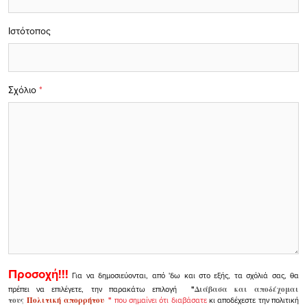
Ιστότοπος
Σχόλιο
*
Προσοχή!!!
Για να δημοσιεύονται, από 'δω και στο εξής, τα σχόλιά σας, θα
πρέπει να επιλέγετε, την παρακάτω επιλογή
"
Διάβασα και αποδέχομαι
τους
Πολιτική απορρήτου
"
που σημαίνει ότι διαβάσατε
κι αποδέχεστε την πολιτική