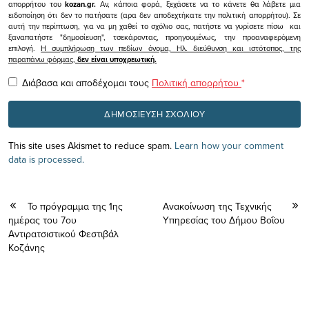
απορρήτου του
kozan.gr.
Αν, κάποια φορά, ξεχάσετε να το κάνετε θα λάβετε μια
ειδοποίηση ότι δεν το πατήσατε (αρα δεν αποδεχτήκατε την πολιτική απορρήτου). Σε
αυτή την περίπτωση, για να μη χαθεί το σχόλιο σας, πατήστε να γυρίσετε πίσω και
ξαναπατήστε "δημοσίευση", τσεκάροντας, προηγουμένως, την προαναφερόμενη
επιλογή.
Η συμπλήρωση των πεδίων όνομα, Ηλ. διεύθυνση και ιστότοπος, της
παραπάνω φόρμας,
δεν είναι υποχρεωτική.
Διάβασα και αποδέχομαι τους
Πολιτική απορρήτου
*
This site uses Akismet to reduce spam.
Learn how your comment
data is processed.
Το πρόγραμμα της 1ης
Ανακοίνωση της Τεχνικής
ημέρας του 7ου
Υπηρεσίας του Δήμου Βοΐου
Αντιρατσιστικού Φεστιβάλ
Κοζάνης