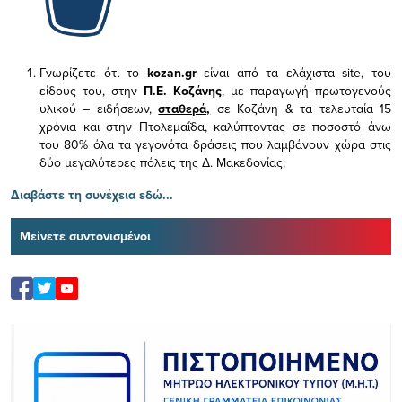
Γνωρίζετε ότι το
kozan.gr
είναι από τα ελάχιστα
site, του
είδους του,
στην
Π.Ε. Κοζάνης
, με παραγωγή πρωτογενούς
υλικού – ειδήσεων,
σταθερά,
σε Κοζάνη & τα τελευταία 15
χρόνια και στην Πτολεμαΐδα, καλύπτοντας σε ποσοστό άνω
του 80% όλα τα γεγονότα δράσεις που λαμβάνουν χώρα στις
δύο μεγαλύτερες πόλεις της Δ. Μακεδονίας;
Διαβάστε τη συνέχεια εδώ...
Μείνετε συντονισμένοι