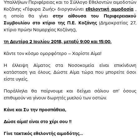
Υπαλλήλων Περιφέρειας και το Σύλλογο Εθελοντών αιμοδοτών
Κοζάνης «Γέφυρα Ζωής» διοργανώνει
εθελοντική αιμοδοσία
,
η οποία
θα γίνει
στην αίθουσα του Περιφερειακού
Συμβουλίου στο κτίριο της Π.Ε. Κοζάνης
(Δημοκρατίας 27,
κτίριο πρώην Νομαρχίας Κοζάνης),
τη Δευτέρα 2 Ιουλίου 2018, μεταξύ 9:00 και 15:00.
Κάντε τον κόσμο ομορφότερο – Χαρίστε Αίμα!
Η έλλειψη Αίματος στα Νοσοκομεία είναι επικίνδυνη
κατάσταση για όλους. Δώστε Αίμα τώρα που μπορείτε όσοι
είστε υγιείς.
Παράλληλα θα παίρνουμε και δείγμα σάλιου απ’ όσους
επιθυμούν να γίνουν δωρητές μυελού των οστών.
Κάνε και Συ την προσπάθεια,
Δώσε αίμα! είναι στο χέρι σου !!
Γίνε τακτικός εθελοντής αιμοδότης…