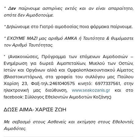
* Δ
εν
παίρνουμε ασπιρίνες εκτός και αν είναι απαραίτητο,
οπότε δεν Αιμοδοτούμε.
*
Δηλώνουμε στο Γιατρό αιμοδοσίας ποια φάρμακα παίρνουμε.
* ΕΧΟΥΜΕ ΜΑΖΙ μας αριθμό ΑΜΚΑ ή Ταυτότητα & θυμόμαστε
τον Αριθμό Ταυτότητας.
* (Ανακοινώσεις, Πρόγραμμα των επόμενων Αιμοδοσιών –
Ενημέρωση για δωρεά Αιμοπεταλίων, Μυελού των Οστών,
Ιστών και Οργάνων αλλά και Ομφαλοπλακουντιακού Αίματος
(Βλαστοκυττάρων), στα γραφεία του συλλόγου μας Παύλου
Χαρίση 23, Φαξ-τηλ.:2461040575 κινητό: 6977337561, στην
ηλεκτρονική μας διεύθυνση,
www.seakozanis.gr
και στο
facebook: Σύλλογος Εθελοντών Αιμοδοτών Κοζάνης)
ΔΩΣΕ ΑΙΜΑ-
ΧΑΡΙΣΕ ΖΩΗ
Με σεβασμό στους Ασθενείς και εκτίμηση στους Εθελοντές
Αιμοδότες.