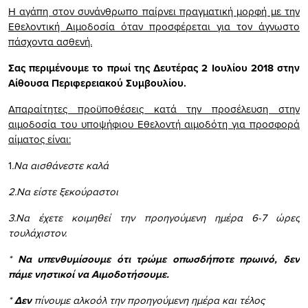
Η αγάπη στον συνάνθρωπο παίρνει πραγματική μορφή με την
Εθελοντική Αιμοδοσία όταν προσφέρεται για τον άγνωστο
πάσχοντα ασθενή.
Σας περιμένουμε το πρωί της
Δευτέρας 2 Ιουλίου 2018 στην
Αίθουσα Περιφερειακού Συμβουλίου.
Απαραίτητες προϋποθέσεις κατά την προσέλευση στην
αιμοδοσία του υποψήφιου Εθελοντή αιμοδότη για προσφορά
αίματος είναι:
1
.Να αισθάνεστε καλά
2.Να είστε ξεκούραστοι
3.Να έχετε κοιμηθεί την προηγούμενη ημέρα 6-7 ώρες
τουλάχιστον.
*
Να υπενθυμίσουμε ότι τρώμε οπωσδήποτε πρωινό, δεν
πάμε νηστικοί να Αιμοδοτήσουμε.
*
Δεν
πίνουμε αλκοόλ την προηγούμενη ημέρα και τέλος