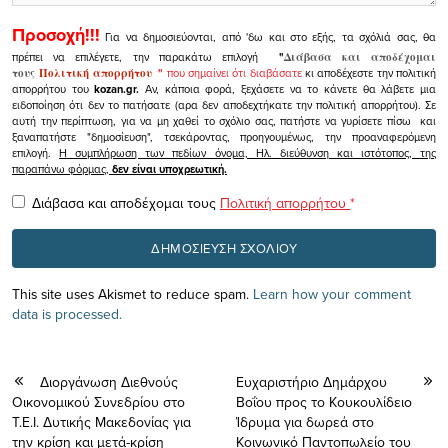
Προσοχή!!!
Για να δημοσιεύονται, από 'δω και στο εξής, τα σχόλιά σας, θα
πρέπει να επιλέγετε, την παρακάτω επιλογή
"
Διάβασα και αποδέχομαι
τους
Πολιτική απορρήτου
"
που σημαίνει ότι διαβάσατε
κι αποδέχεστε την πολιτική
απορρήτου του
kozan.gr.
Αν, κάποια φορά, ξεχάσετε να το κάνετε θα λάβετε μια
ειδοποίηση ότι δεν το πατήσατε (αρα δεν αποδεχτήκατε την πολιτική απορρήτου). Σε
αυτή την περίπτωση, για να μη χαθεί το σχόλιο σας, πατήστε να γυρίσετε πίσω και
ξαναπατήστε "δημοσίευση", τσεκάροντας, προηγουμένως, την προαναφερόμενη
επιλογή.
Η συμπλήρωση των πεδίων όνομα, Ηλ. διεύθυνση και ιστότοπος, της
παραπάνω φόρμας,
δεν είναι υποχρεωτική.
Διάβασα και αποδέχομαι τους
Πολιτική απορρήτου
*
This site uses Akismet to reduce spam.
Learn how your comment
data is processed.
Διοργάνωση Διεθνούς
Ευχαριστήριο Δημάρχου
Οικονομικού Συνεδρίου στο
Βοΐου προς το Κουκουλίδειο
Τ.Ε.Ι. Δυτικής Μακεδονίας για
Ίδρυμα για δωρεά στο
την κρίση και μετά-κρίση
Κοινωνικό Παντοπωλείο του