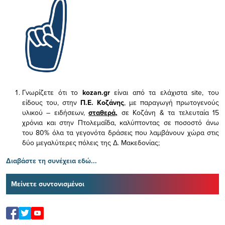
Γνωρίζετε ότι το
kozan.gr
είναι από τα ελάχιστα
site, του
είδους του,
στην
Π.Ε. Κοζάνης
, με παραγωγή πρωτογενούς
υλικού – ειδήσεων,
σταθερά,
σε Κοζάνη & τα τελευταία 15
χρόνια και στην Πτολεμαΐδα, καλύπτοντας σε ποσοστό άνω
του 80% όλα τα γεγονότα δράσεις που λαμβάνουν χώρα στις
δύο μεγαλύτερες πόλεις της Δ. Μακεδονίας;
Διαβάστε τη συνέχεια εδώ...
Μείνετε συντονισμένοι