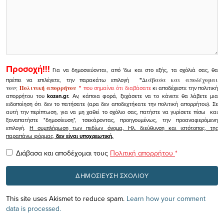
Προσοχή!!!
Για να δημοσιεύονται, από 'δω και στο εξής, τα σχόλιά σας, θα
πρέπει να επιλέγετε, την παρακάτω επιλογή
"
Διάβασα και αποδέχομαι
τους
Πολιτική απορρήτου
"
που σημαίνει ότι διαβάσατε
κι αποδέχεστε την πολιτική
απορρήτου του
kozan.gr.
Αν, κάποια φορά, ξεχάσετε να το κάνετε θα λάβετε μια
ειδοποίηση ότι δεν το πατήσατε (αρα δεν αποδεχτήκατε την πολιτική απορρήτου). Σε
αυτή την περίπτωση, για να μη χαθεί το σχόλιο σας, πατήστε να γυρίσετε πίσω και
ξαναπατήστε "δημοσίευση", τσεκάροντας, προηγουμένως, την προαναφερόμενη
επιλογή.
Η συμπλήρωση των πεδίων όνομα, Ηλ. διεύθυνση και ιστότοπος, της
παραπάνω φόρμας,
δεν είναι υποχρεωτική.
Διάβασα και αποδέχομαι τους
Πολιτική απορρήτου
*
This site uses Akismet to reduce spam.
Learn how your comment
data is processed.