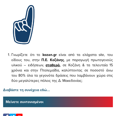
Γνωρίζετε ότι το
kozan.gr
είναι από τα ελάχιστα
site, του
είδους του,
στην
Π.Ε. Κοζάνης
, με παραγωγή πρωτογενούς
υλικού – ειδήσεων,
σταθερά,
σε Κοζάνη & τα τελευταία 15
χρόνια και στην Πτολεμαΐδα, καλύπτοντας σε ποσοστό άνω
του 80% όλα τα γεγονότα δράσεις που λαμβάνουν χώρα στις
δύο μεγαλύτερες πόλεις της Δ. Μακεδονίας;
Διαβάστε τη συνέχεια εδώ...
Μείνετε συντονισμένοι