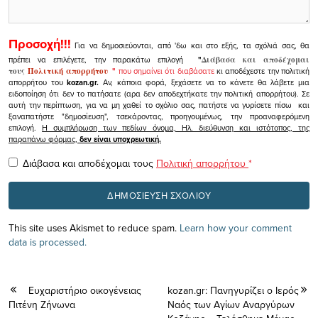
Προσοχή!!!
Για να δημοσιεύονται, από 'δω και στο εξής, τα σχόλιά σας, θα
πρέπει να επιλέγετε, την παρακάτω επιλογή
"
Διάβασα και αποδέχομαι
τους
Πολιτική απορρήτου
"
που σημαίνει ότι διαβάσατε
κι αποδέχεστε την πολιτική
απορρήτου του
kozan.gr.
Αν, κάποια φορά, ξεχάσετε να το κάνετε θα λάβετε μια
ειδοποίηση ότι δεν το πατήσατε (αρα δεν αποδεχτήκατε την πολιτική απορρήτου). Σε
αυτή την περίπτωση, για να μη χαθεί το σχόλιο σας, πατήστε να γυρίσετε πίσω και
ξαναπατήστε "δημοσίευση", τσεκάροντας, προηγουμένως, την προαναφερόμενη
επιλογή.
Η συμπλήρωση των πεδίων όνομα, Ηλ. διεύθυνση και ιστότοπος, της
παραπάνω φόρμας,
δεν είναι υποχρεωτική.
Διάβασα και αποδέχομαι τους
Πολιτική απορρήτου
*
This site uses Akismet to reduce spam.
Learn how your comment
data is processed.
Ευχαριστήριο οικογένειας
kozan.gr: Πανηγυρίζει ο Ιερός
Πιτένη Ζήνωνα
Ναός των Αγίων Αναργύρων