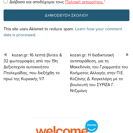
Διάβασα και αποδέχομαι τους
Πολιτική απορρήτου
*
This site uses Akismet to reduce spam.
Learn how your comment
data is processed.
kozan.gr: 16 λεπτά βίντεο &
kozan.gr: Η διαδικτυακή
32 φωτογραφίες από την 19η
αντιπαράθεση, για τη
Δεξιοτεχνία αυτοκινήτου
Μακεδονία, του Γραμματέα του
Πτολεμαΐδας, που διεξήχθη το
Κινήματος Αλλαγής στην Π.Ε.
πρωί της Κυριακής 1/7
Κοζάνης Δ. Καγκελάρη με το
βουλευτή του ΣΥΡΙΖΑ Γ.
Ντζιμάνη