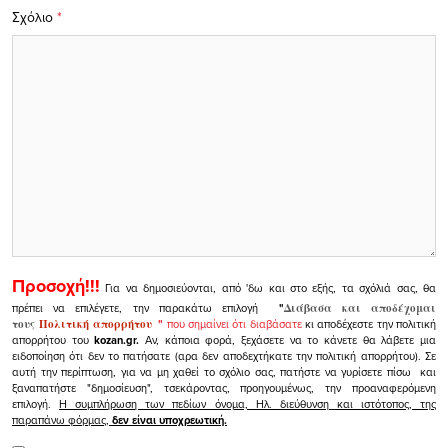
Σχόλιο
*
Προσοχή!!!
Για να δημοσιεύονται, από 'δω και στο εξής, τα σχόλιά σας, θα
πρέπει να επιλέγετε, την παρακάτω επιλογή
"
Διάβασα και αποδέχομαι
τους
Πολιτική απορρήτου
"
που σημαίνει ότι διαβάσατε
κι αποδέχεστε την πολιτική
απορρήτου του
kozan.gr.
Αν, κάποια φορά, ξεχάσετε να το κάνετε θα λάβετε μια
ειδοποίηση ότι δεν το πατήσατε (αρα δεν αποδεχτήκατε την πολιτική απορρήτου). Σε
αυτή την περίπτωση, για να μη χαθεί το σχόλιο σας, πατήστε να γυρίσετε πίσω και
ξαναπατήστε "δημοσίευση", τσεκάροντας, προηγουμένως, την προαναφερόμενη
επιλογή.
Η συμπλήρωση των πεδίων όνομα, Ηλ. διεύθυνση και ιστότοπος, της
παραπάνω φόρμας,
δεν είναι υποχρεωτική.