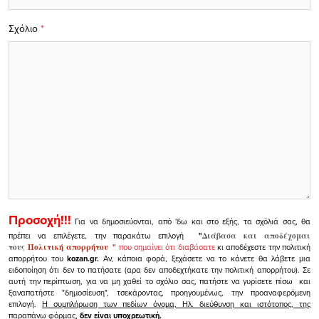
Σχόλιο
*
Προσοχή!!!
Για να δημοσιεύονται, από 'δω και στο εξής, τα σχόλιά σας, θα
πρέπει να επιλέγετε, την παρακάτω επιλογή
"
Διάβασα και αποδέχομαι
τους
Πολιτική απορρήτου
"
που σημαίνει ότι διαβάσατε
κι αποδέχεστε την πολιτική
απορρήτου του
kozan.gr.
Αν, κάποια φορά, ξεχάσετε να το κάνετε θα λάβετε μια
ειδοποίηση ότι δεν το πατήσατε (αρα δεν αποδεχτήκατε την πολιτική απορρήτου). Σε
αυτή την περίπτωση, για να μη χαθεί το σχόλιο σας, πατήστε να γυρίσετε πίσω και
ξαναπατήστε "δημοσίευση", τσεκάροντας, προηγουμένως, την προαναφερόμενη
επιλογή.
Η συμπλήρωση των πεδίων όνομα, Ηλ. διεύθυνση και ιστότοπος, της
παραπάνω φόρμας,
δεν είναι υποχρεωτική.