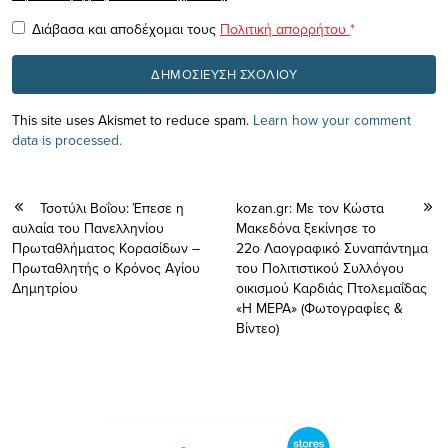
Διάβασα και αποδέχομαι τους
Πολιτική απορρήτου
*
This site uses Akismet to reduce spam.
Learn how your comment
data is processed.
Τσοτύλι Βοΐου: Έπεσε η
kozan.gr: Με τον Κώστα
αυλαία του Πανελληνίου
Μακεδόνα ξεκίνησε το
Πρωταθλήματος Κορασίδων –
22ο Λαογραφικό Συναπάντημα
Πρωταθλητής ο Κρόνος Αγίου
του Πολιτιστικού Συλλόγου
Δημητρίου
οικισμού Καρδιάς Πτολεμαΐδας
«Η ΜΕΡΑ» (Φωτογραφίες &
Βίντεο)