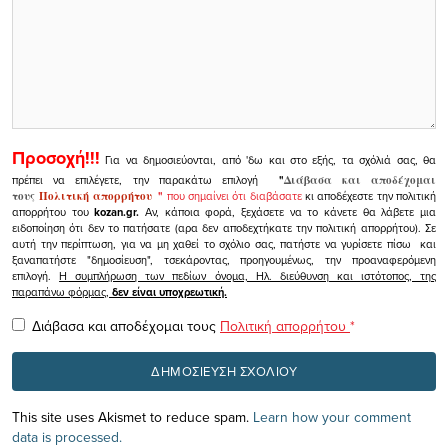
Προσοχή!!!
Για να δημοσιεύονται, από 'δω και στο εξής, τα σχόλιά σας, θα
πρέπει να επιλέγετε, την παρακάτω επιλογή
"
Διάβασα και αποδέχομαι
τους
Πολιτική απορρήτου
"
που σημαίνει ότι διαβάσατε
κι αποδέχεστε την πολιτική
απορρήτου του
kozan.gr.
Αν, κάποια φορά, ξεχάσετε να το κάνετε θα λάβετε μια
ειδοποίηση ότι δεν το πατήσατε (αρα δεν αποδεχτήκατε την πολιτική απορρήτου). Σε
αυτή την περίπτωση, για να μη χαθεί το σχόλιο σας, πατήστε να γυρίσετε πίσω και
ξαναπατήστε "δημοσίευση", τσεκάροντας, προηγουμένως, την προαναφερόμενη
επιλογή.
Η συμπλήρωση των πεδίων όνομα, Ηλ. διεύθυνση και ιστότοπος, της
παραπάνω φόρμας,
δεν είναι υποχρεωτική.
Διάβασα και αποδέχομαι τους
Πολιτική απορρήτου
*
This site uses Akismet to reduce spam.
Learn how your comment
data is processed.