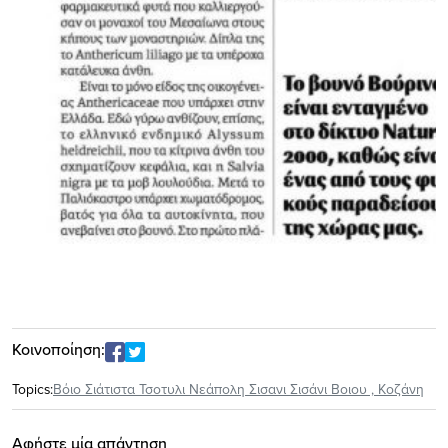
Κοινοποίηση:
Topics:
Βόιο Σιάτιστα Τσοτυλι Νεάπολη Σισανι Σισάνι Βοιου
,
Κοζάνη
Αφήστε μία απάντηση