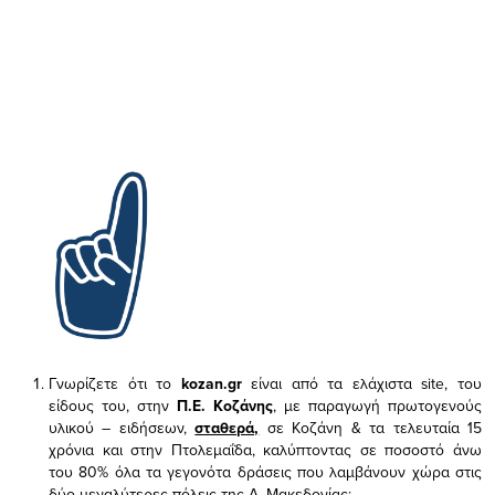
Γνωρίζετε ότι το
kozan.gr
είναι από τα ελάχιστα
site, του
είδους του,
στην
Π.Ε. Κοζάνης
, με παραγωγή πρωτογενούς
υλικού – ειδήσεων,
σταθερά,
σε Κοζάνη & τα τελευταία 15
χρόνια και στην Πτολεμαΐδα, καλύπτοντας σε ποσοστό άνω
του 80% όλα τα γεγονότα δράσεις που λαμβάνουν χώρα στις
δύο μεγαλύτερες πόλεις της Δ. Μακεδονίας;