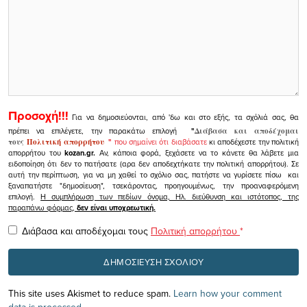
Προσοχή!!!
Για να δημοσιεύονται, από 'δω και στο εξής, τα σχόλιά σας, θα
πρέπει να επιλέγετε, την παρακάτω επιλογή
"
Διάβασα και αποδέχομαι
τους
Πολιτική απορρήτου
"
που σημαίνει ότι διαβάσατε
κι αποδέχεστε την πολιτική
απορρήτου του
kozan.gr.
Αν, κάποια φορά, ξεχάσετε να το κάνετε θα λάβετε μια
ειδοποίηση ότι δεν το πατήσατε (αρα δεν αποδεχτήκατε την πολιτική απορρήτου). Σε
αυτή την περίπτωση, για να μη χαθεί το σχόλιο σας, πατήστε να γυρίσετε πίσω και
ξαναπατήστε "δημοσίευση", τσεκάροντας, προηγουμένως, την προαναφερόμενη
επιλογή.
Η συμπλήρωση των πεδίων όνομα, Ηλ. διεύθυνση και ιστότοπος, της
παραπάνω φόρμας,
δεν είναι υποχρεωτική.
Διάβασα και αποδέχομαι τους
Πολιτική απορρήτου
*
This site uses Akismet to reduce spam.
Learn how your comment
data is processed.