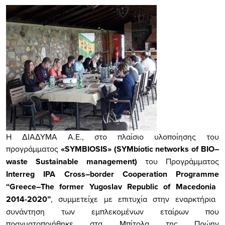
Η ΔΙΑΔΥΜΑ Α.Ε., στο πλαίσιο υλοποίησης του
προγράμματος
«
SYMBIOSIS
» (
S
YMbiotic
networks
of
BIO
–
waste
Sustainable
management
)
του Προγράμματος
Interreg
IPA
Cross
–
border
Cooperation
Programme
“
Greece
–
The
former
Yugoslav
Republic
of
Macedonia
2014-2020”
, συμμετείχε με επιτυχία στην εναρκτήρια
συνάντηση των εμπλεκομένων εταίρων που
πραγματοποιήθηκε στα Μπίτολα της Πρώην