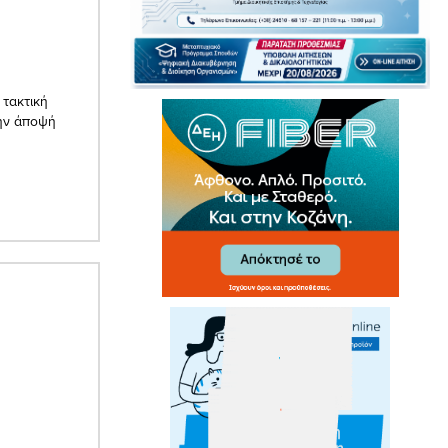
 τακτική
την άποψή