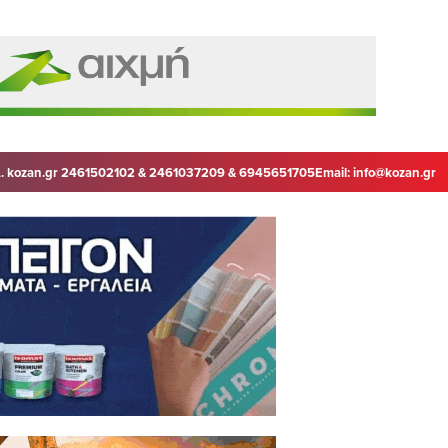
. kozan.gr 2461502102 & 2461037209 & 6945651705
Email:
info@kozan.gr