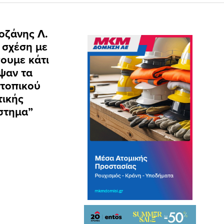
οζάνης Λ.
ε σχέση με
σουμε κάτι
υψαν τα
 τοπικού
τικής
στημα”