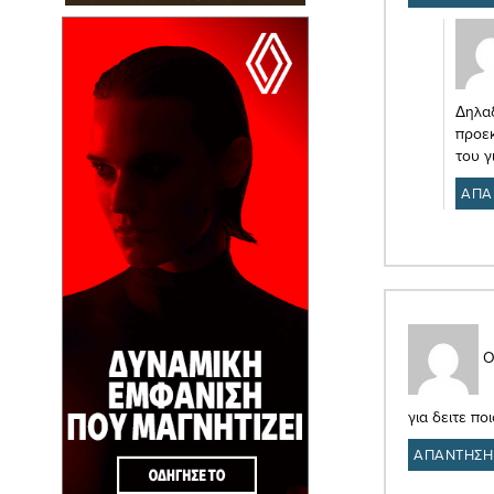
Δηλαδ
προεκ
του γ
ΑΠΑ
Ο
για δειτε πο
ΑΠΑΝΤΗΣΗ