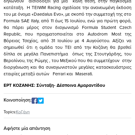
δηλώνουν αισιόδοξοι για μια καλή θέση, στην παγκόσμια
κατάταξη. Η TEIWM Racing σχεδίασε την ανανεωμένη έκδοση
του με όνομα «Daedalus Evo», με σκοπό την συμμετοχή της στο
Formula SAE Italy, από 11 έως 15 Ιουλίου, ενώ για πρώτη φορά,
θα πάρει μέρος στον διαγωνισμό Formula Student Czech
Republic, που πραγματοποιείται στο Autodrom Most της
Βόρειας Τσεχίας, από 31 Ιουλίου με 4 Αυγούστου. Αξίζει να
σημειωθεί ότι η ομάδα του ΤΕΙ από την Κοζάνη θα βρεθεί
δίπλα σε μεγάλα Πανεπιστήμια όπως της Στουτγάρδης, του
Βερολίνου, της Ρώμης , του Μεξικού που θα συμμετέχουν στην
διοργάνωση και θα συναγωνιστούν μεγάλες κατασκευάστριες
εταιρίες μεταξύ αυτών Ferrari και Maserati.
ΕΡΤ ΚΟΖΑΝΗΣ: Σύνταξη- Δέσποινα Αμαραντίδου
Κοινοποίηση:
Topics:
Κοζάνη
Αφήστε μία απάντηση