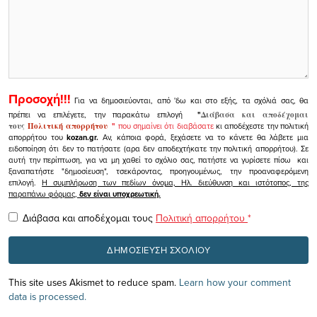
Προσοχή!!!
Για να δημοσιεύονται, από 'δω και στο εξής, τα σχόλιά σας, θα
πρέπει να επιλέγετε, την παρακάτω επιλογή
"
Διάβασα και αποδέχομαι
τους
Πολιτική απορρήτου
"
που σημαίνει ότι διαβάσατε
κι αποδέχεστε την πολιτική
απορρήτου του
kozan.gr.
Αν, κάποια φορά, ξεχάσετε να το κάνετε θα λάβετε μια
ειδοποίηση ότι δεν το πατήσατε (αρα δεν αποδεχτήκατε την πολιτική απορρήτου). Σε
αυτή την περίπτωση, για να μη χαθεί το σχόλιο σας, πατήστε να γυρίσετε πίσω και
ξαναπατήστε "δημοσίευση", τσεκάροντας, προηγουμένως, την προαναφερόμενη
επιλογή.
Η συμπλήρωση των πεδίων όνομα, Ηλ. διεύθυνση και ιστότοπος, της
παραπάνω φόρμας,
δεν είναι υποχρεωτική.
Διάβασα και αποδέχομαι τους
Πολιτική απορρήτου
*
This site uses Akismet to reduce spam.
Learn how your comment
data is processed.