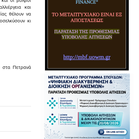
 και οι βολβοί
λλιέργεια και
ίας θέλουν να
οσελκύσουν κι
8 στα Πετρανά