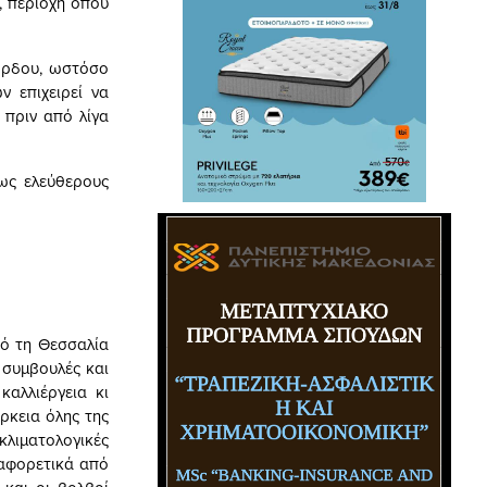
, περιοχή όπου
κόρδου, ωστόσο
 επιχειρεί να
 πριν από λίγα
ως ελεύθερους
πό τη Θεσσαλία
 συμβουλές και
αλλιέργεια κι
ρκεια όλης της
 κλιματολογικές
ιαφορετικά από