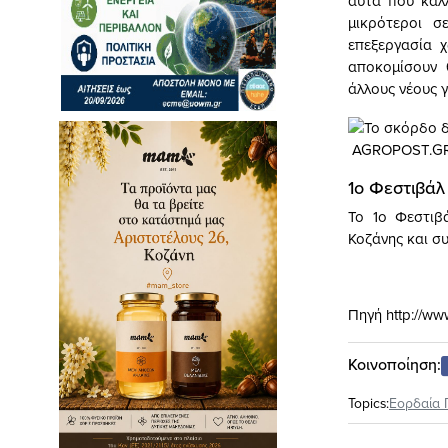
αυτά που καλλ
μικρότεροι σ
επεξεργασία 
αποκομίσουν 
άλλους νέους 
AGROPOST.G
1ο Φεστιβάλ
Το 1ο Φεστιβ
Κοζάνης και συ
Πηγή http://ww
Κοινοποίηση:
Topics:
Εορδαία 