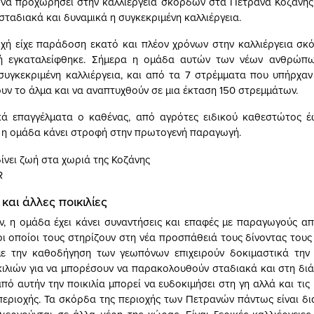
 να προχωρήσει στην καλλιέργεια σκόρδων στα Πετρανά Κοζάνης
σταδιακά και δυναμικά η συγκεκριμένη καλλιέργεια.
οχή είχε παράδοση εκατό και πλέον χρόνων στην καλλιέργεια σ
ή εγκαταλείφθηκε. Σήμερα η ομάδα αυτών των νέων ανθρώπων
συγκεκριμένη καλλιέργεια, και από τα 7 στρέμματα που υπήρχαν
ουν το άλμα και να αναπτυχθούν σε μια έκταση 150 στρεμμάτων.
κά επαγγέλματα ο καθένας, από αγρότες ειδικού καθεστώτος έ
, η ομάδα κάνει στροφή στην πρωτογενή παραγωγή.
R
και άλλες ποικιλίες
, η ομάδα έχει κάνει συναντήσεις και επαφές με παραγωγούς α
οι οποίοι τους στηρίζουν στη νέα προσπάθειά τους δίνοντας τους
με την καθοδήγηση των γεωπόνων επιχειρούν δοκιμαστικά την κ
κιλιών για να μπορέσουν να παρακολουθούν σταδιακά και στη διά
πό αυτήν την ποικιλία μπορεί να ευδοκιμήσει στη γη αλλά και τις
περιοχής. Τα σκόρδα της περιοχής των Πετρανών πάντως είναι δ