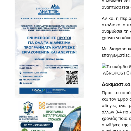
συνενωθεί και
αναπτύσσεται 
Αν και η περι
σταδιακά αυτ
αναβιώσει τη 
χρόνια να κάν
Με διαφορετι
επαγγελματίες
AGROPOST.G
Δοκιμαστικά 
Προς το παρόν
και τον Έβρο 
οδηγίες ενώ 
άλλων 3-4 ποι
χρονιάς ποια α
συνθήκες της 