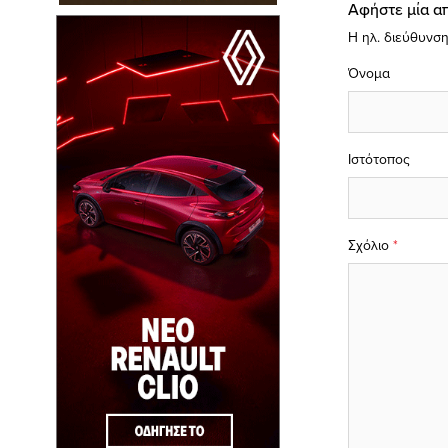
Αφήστε μία α
Η ηλ. διεύθυνση
Όνομα
Ιστότοπος
Σχόλιο
*