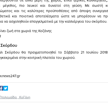
ιεργούνται σε άλλα μέρη της χώρας. Είναι ξερικές καλλιέργειες,
ε μέγεθος, πιο λευκοί και δυνατοί στη γεύση. Με σωστή κα
χώματος και τις καλύτερες προϋποθέσεις από άποψη συνεργασ
θετικά και ποιοτικά αποτελέσματα ώστε να μπορέσουν να πρ
για να ασχοληθούν επαγγελματικά με την καλλιέργεια του σκόρδου.
R
 Σκόρδου
άλ Σκόρδου θα πραγματοποιηθεί το Σάββατο 21 Ιουλίου 201
γκεκριμένα στην κεντρική πλατεία του χωριού.
w.news247.gr
Πτολεμαΐδα
,
Κοζάνη