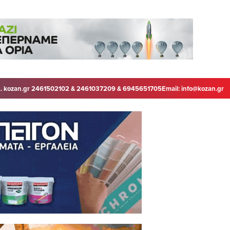
. kozan.gr 2461502102 & 2461037209 & 6945651705
Email:
info@kozan.gr