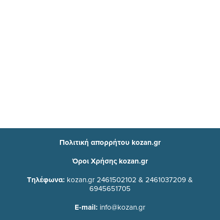
Πολιτική απορρήτου kozan.gr
Όροι Χρήσης kozan.gr
Τηλέφωνα:
kozan.gr 2461502102 & 2461037209 &
6945651705
E-mail:
info@kozan.gr