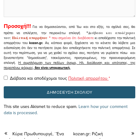
Προσοχή!!!
Για να δημοσιεύονται, από 'δω και στο εξής, τα σχόλιά σας, θα
πρέπει να επιλέγετε, την παρακάτω επιλογή
"
Διάβασα και αποδέχομαι
τους
Πολιτική απορρήτου
"
που σημαίνει ότι διαβάσατε
κι αποδέχεστε την πολιτική
απορρήτου του
kozan.gr.
Αν, κάποια φορά, ξεχάσετε να το κάνετε θα λάβετε μια
ειδοποίηση ότι δεν το πατήσατε (αρα δεν αποδεχτήκατε την πολιτική απορρήτου). Σε
αυτή την περίπτωση, για να μη χαθεί το σχόλιο σας, πατήστε να γυρίσετε πίσω και
ξαναπατήστε "δημοσίευση", τσεκάροντας, προηγουμένως, την προαναφερόμενη
επιλογή.
Η συμπλήρωση των πεδίων όνομα, Ηλ. διεύθυνση και ιστότοπος, της
παραπάνω φόρμας,
δεν είναι υποχρεωτική.
Διάβασα και αποδέχομαι τους
Πολιτική απορρήτου
*
This site uses Akismet to reduce spam.
Learn how your comment
data is processed.
Kύριε Πρωθυπουργέ, ¨Ένα
kozan.gr: Ριζική