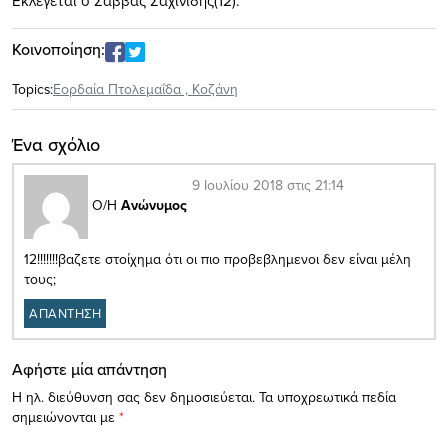
Εκλέγεται ο Σάββας Σαχινίδης(12).
Κοινοποίηση:
Topics:
Εορδαία Πτολεμαΐδα
,
Κοζάνη
Ένα σχόλιο
9 Ιουλίου 2018 στις 21:14
Ο/Η
Ανώνυμος
12!!!!!!!βαζετε στοίχημα ότι οι πιο προβεβλημενοι δεν είναι μέλη
τους;
ΑΠΑΝΤΗΣΗ
Αφήστε μία απάντηση
Η ηλ. διεύθυνση σας δεν δημοσιεύεται.
Τα υποχρεωτικά πεδία
σημειώνονται με
*