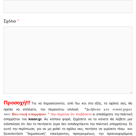
Σχόλιο
*
Προσοχή!!!
Για να δημοσιεύονται, από 'δω και στο εξής, τα σχόλιά σας, θα
πρέπει να επιλέγετε, την παρακάτω επιλογή
"
Διάβασα και αποδέχομαι
τους
Πολιτική απορρήτου
"
που σημαίνει ότι διαβάσατε
κι αποδέχεστε την πολιτική
απορρήτου του
kozan.gr.
Αν, κάποια φορά, ξεχάσετε να το κάνετε θα λάβετε μια
ειδοποίηση ότι δεν το πατήσατε (αρα δεν αποδεχτήκατε την πολιτική απορρήτου). Σε
αυτή την περίπτωση, για να μη χαθεί το σχόλιο σας, πατήστε να γυρίσετε πίσω και
ξαναπατήστε "δημοσίευση", τσεκάροντας, προηγουμένως, την προαναφερόμενη