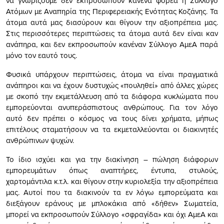
να γνωρίζουμε δεν εκπροσωπούν κανένα φορέα η Σύλλογο
Ατόμων με Αναπηρία της Περιφερειακής Ενότητας Κοζάνης. Τα
άτομα αυτά μας διασύρουν και θίγουν την αξιοπρέπεια μας.
Στις περισσότερες περιπτώσεις τα άτομα αυτά δεν είναι καν
ανάπηρα, και δεν εκπροσωπούν κανέναν Σύλλογο ΑμεΑ παρά
μόνο τον εαυτό τους.
Φυσικά υπάρχουν περιπτώσεις, άτομα να είναι πραγματικά
ανάπηροι και να έχουν δυστυχώς «πουληθεί» από άλλες χώρες
με σκοπό την εκμετάλλευση από τα διάφορα κυκλώματα που
εμπορεύονται ανυπεράσπιστους ανθρώπους. Για τον λόγο
αυτό δεν πρέπει ο κόσμος να τους δίνει χρήματα, μήπως
επιτέλους σταματήσουν να τα εκμεταλλεύονται οι διακινητές
ανθρώπινων ψυχών.
Το ίδιο ισχύει και για την διακίνηση – πώληση διάφορων
εμπορευμάτων όπως αναπτήρες, έντυπα, στυλούς,
χαρτομάντιλα κ.τ.λ. και θίγουν στην κυριολεξία την αξιοπρέπεια
μας. Αυτοί που τα διακινούν τα εν λόγω εμπορεύματα και
διεξάγουν εράνους με μπλοκάκια από «δήθεν» Σωματεία,
μπορεί να εκπροσωπούν Σύλλογο «σφραγίδα» και όχι ΑμεΑ και