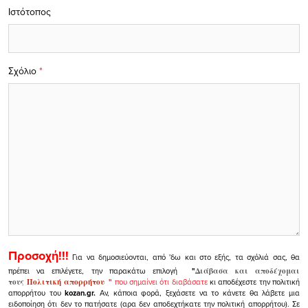
Ιστότοπος
Σχόλιο
*
Προσοχή!!!
Για να δημοσιεύονται, από 'δω και στο εξής, τα σχόλιά σας, θα
πρέπει να επιλέγετε, την παρακάτω επιλογή
"
Διάβασα και αποδέχομαι
τους
Πολιτική απορρήτου
"
που σημαίνει ότι διαβάσατε
κι αποδέχεστε την πολιτική
απορρήτου του
kozan.gr.
Αν, κάποια φορά, ξεχάσετε να το κάνετε θα λάβετε μια
ειδοποίηση ότι δεν το πατήσατε (αρα δεν αποδεχτήκατε την πολιτική απορρήτου). Σε