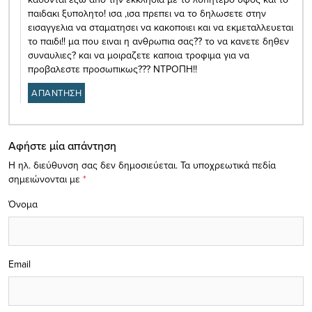
παιδακι ξυπολητο! ισα ,ισα πρεπει να το δηλωσετε στην
εισαγγελια να σταματησει να κακοποιει και να εκμεταλλευεται
το παιδι!! μα που ειναι η ανθρωπια σας?? το να κανετε δηθεν
συναυλιες? και να μοιραζετε καποια τροφιμα για να
προβαλεστε προσωπικως??? ΝΤΡΟΠΗ!!
ΑΠΑΝΤΗΣΗ
Αφήστε μία απάντηση
Η ηλ. διεύθυνση σας δεν δημοσιεύεται.
Τα υποχρεωτικά πεδία
σημειώνονται με
*
Όνομα
Email