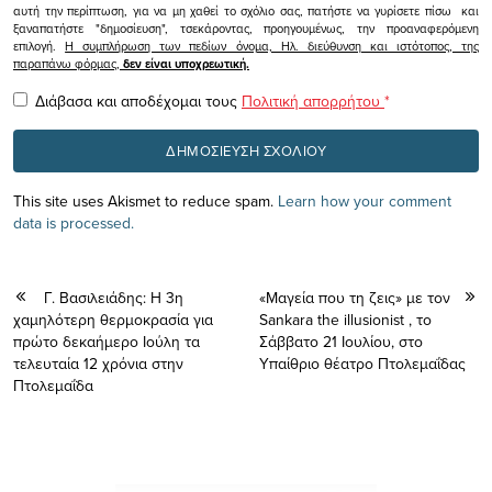
αυτή την περίπτωση, για να μη χαθεί το σχόλιο σας, πατήστε να γυρίσετε πίσω και
ξαναπατήστε "δημοσίευση", τσεκάροντας, προηγουμένως, την προαναφερόμενη
επιλογή.
Η συμπλήρωση των πεδίων όνομα, Ηλ. διεύθυνση και ιστότοπος, της
παραπάνω φόρμας,
δεν είναι υποχρεωτική.
Διάβασα και αποδέχομαι τους
Πολιτική απορρήτου
*
This site uses Akismet to reduce spam.
Learn how your comment
data is processed.
Γ. Βασιλειάδης: H 3η
«Μαγεία που τη ζεις» με τον
χαμηλότερη θερμοκρασία για
Sankara the illusionist , το
πρώτο δεκαήμερο Ιούλη τα
Σάββατο 21 Ιουλίου, στο
τελευταία 12 χρόνια στην
Υπαίθριο θέατρο Πτολεμαΐδας
Πτολεμαΐδα