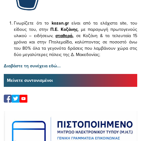
Γνωρίζετε ότι το
kozan.gr
είναι από τα ελάχιστα
site, του
είδους του,
στην
Π.Ε. Κοζάνης
, με παραγωγή πρωτογενούς
υλικού – ειδήσεων,
σταθερά,
σε Κοζάνη & τα τελευταία 15
χρόνια και στην Πτολεμαΐδα, καλύπτοντας σε ποσοστό άνω
του 80% όλα τα γεγονότα δράσεις που λαμβάνουν χώρα στις
δύο μεγαλύτερες πόλεις της Δ. Μακεδονίας;
Διαβάστε τη συνέχεια εδώ...
Μείνετε συντονισμένοι