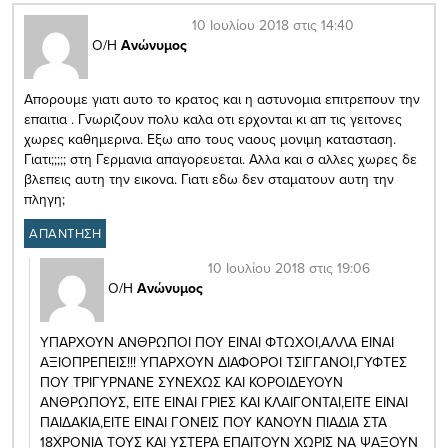
10 Ιουλίου 2018 στις 14:40
Ο/Η
Ανώνυμος
Απορουμε γιατι αυτο το κρατος και η αστυνομια επιτρεπουν την
επαιτια . Γνωριζουν πολυ καλα οτι ερχονται κι απ τις γειτονες
χωρες καθημερινα. Εξω απο τους ναους μονιμη κατασταση.
Γιατι;;;;; στη Γερμανια απαγορευεται. Αλλα και σ αλλες χωρες δε
βλεπεις αυτη την εικονα. Γιατι εδω δεν σταματουν αυτη την
πληγη;
ΑΠΑΝΤΗΣΗ
10 Ιουλίου 2018 στις 19:06
Ο/Η
Ανώνυμος
ΥΠΑΡΧΟΥΝ ΑΝΘΡΩΠΟΙ ΠΟΥ ΕΙΝΑΙ ΦΤΩΧΟΙ,ΑΛΛΑ ΕΙΝΑΙ
ΑΞΙΟΠΡΕΠΕΙΣ!!! ΥΠΑΡΧΟΥΝ ΔΙΑΦΟΡΟΙ ΤΣΙΓΓΑΝΟΙ,ΓΥΦΤΕΣ
ΠΟΥ ΤΡΙΓΥΡΝΑΝΕ ΣΥΝΕΧΩΣ ΚΑΙ ΚΟΡΟΙΔΕΥΟΥΝ
ΑΝΘΡΩΠΟΥΣ, ΕΙΤΕ ΕΙΝΑΙ ΓΡΙΕΣ ΚΑΙ ΚΛΑΙΓΟΝΤΑΙ,ΕΙΤΕ ΕΙΝΑΙ
ΠΑΙΔΑΚΙΑ,ΕΙΤΕ ΕΙΝΑΙ ΓΟΝΕΙΣ ΠΟΥ ΚΑΝΟΥΝ ΠΙΑΔΙΑ ΣΤΑ
18ΧΡΟΝΙΑ ΤΟΥΣ ΚΑΙ ΥΣΤΕΡΑ ΕΠΑΙΤΟΥΝ ΧΩΡΙΣ ΝΑ ΨΑΞΟΥΝ