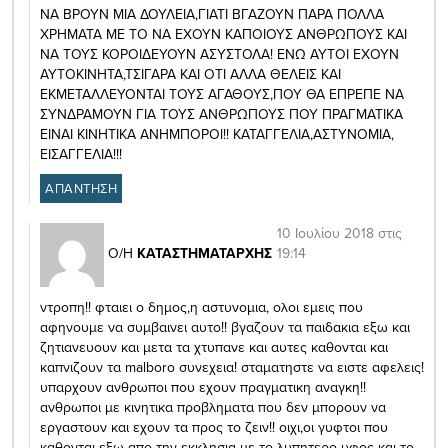
ΝΑ ΒΡΟΥΝ ΜΙΑ ΔΟΥΛΕΙΑ,ΓΙΑΤΙ ΒΓΑΖΟΥΝ ΠΑΡΑ ΠΟΛΛΑ
ΧΡΗΜΑΤΑ ΜΕ ΤΟ ΝΑ ΕΧΟΥΝ ΚΑΠΟΙΟΥΣ ΑΝΘΡΩΠΟΥΣ ΚΑΙ
ΝΑ ΤΟΥΣ ΚΟΡΟΙΔΕΥΟΥΝ ΑΣΥΣΤΟΛΑ! ΕΝΩ ΑΥΤΟΙ ΕΧΟΥΝ
ΑΥΤΟΚΙΝΗΤΑ,ΤΣΙΓΑΡΑ ΚΑΙ ΟΤΙ ΑΛΛΑ ΘΕΛΕΙΣ ΚΑΙ
ΕΚΜΕΤΑΛΛΕΥΟΝΤΑΙ ΤΟΥΣ ΑΓΑΘΟΥΣ,ΠΟΥ ΘΑ ΕΠΡΕΠΕ ΝΑ
ΣΥΝΔΡΑΜΟΥΝ ΓΙΑ ΤΟΥΣ ΑΝΘΡΩΠΟΥΣ ΠΟΥ ΠΡΑΓΜΑΤΙΚΑ
ΕΙΝΑΙ ΚΙΝΗΤΙΚΑ ΑΝΗΜΠΟΡΟΙ!! ΚΑΤΑΓΓΕΛΙΑ,ΑΣΤΥΝΟΜΙΑ,
ΕΙΣΑΓΓΕΛΙΑ!!!
ΑΠΑΝΤΗΣΗ
10 Ιουλίου 2018 στις
19:14
Ο/Η
ΚΑΤΑΣΤΗΜΑΤΑΡΧΗΣ
ντροπη!! φταιει ο δημος,η αστυνομια, ολοι εμεις που
αφηνουμε να συμβαινει αυτο!! βγαζουν τα παιδακια εξω και
ζητιανευουν και μετα τα χτυπανε και αυτες καθονται και
καπνιζουν τα malboro συνεχεια! σταματηστε να ειστε αφελεις!
υπαρχουν ανθρωποι που εχουν πραγματικη αναγκη!!
ανθρωποι με κινητικα προβληματα που δεν μπορουν να
εργαστουν και εχουν τα προς το ζειν!! οιχι,οι γυφτοι που
καθονται εξω απο την εκκλησια με το λυπητερο υφος και το