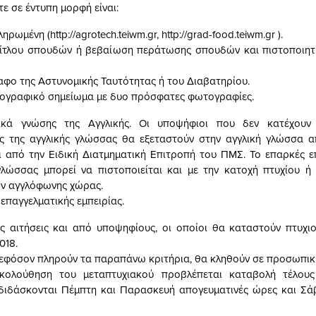
τε σε έντυπη μορφή είναι:
ρωμένη (http://agrotech.teiwm.gr, http://grad-food.teiwm.gr ).
τίτλου σπουδών ή βεβαίωση περάτωσης σπουδών και πιστοποιητι
φο της Αστυνομικής Ταυτότητας ή του Διαβατηρίου.
ιογραφικό σημείωμα με δυο πρόσφατες φωτογραφίες.
ικά γνώσης της Αγγλικής. Οι υποψήφιοι που δεν κατέχουν 
ς της αγγλικής γλώσσας θα εξεταστούν στην αγγλική γλώσσα α
ι από την Ειδική Διατμηματική Επιτροπή του ΠΜΣ. Το επαρκές 
γλώσσας μπορεί να πιστοποιείται και με την κατοχή πτυχίου ή
ν αγγλόφωνης χώρας.
επαγγελματικής εμπειρίας.
ές αιτήσεις και από υποψηφίους, οι οποίοι θα καταστούν πτυχι
018.
 εφόσον πληρούν τα παραπάνω κριτήρια, θα κληθούν σε προσωπικ
κολούθηση του μεταπτυχιακού προβλέπεται καταβολή τέλους
διδάσκονται Πέμπτη και Παρασκευή απογευματινές ώρες και Σά