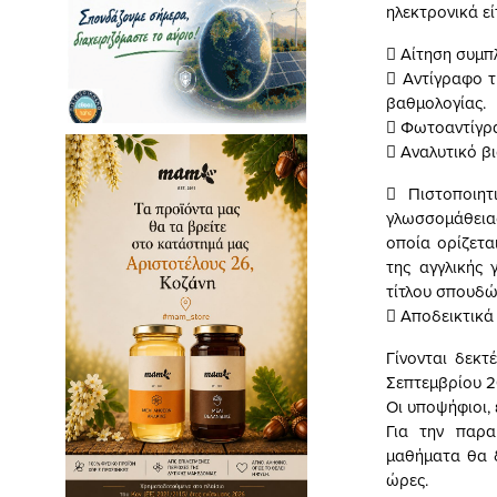
ηλεκτρονικά εί
 Αίτηση συμπλη
 Αντίγραφο 
βαθμολογίας.
 Φωτοαντίγρα
 Αναλυτικό β
 Πιστοποιητ
γλωσσομάθεια
οποία ορίζετα
της αγγλικής 
τίτλου σπουδώ
 Αποδεικτικά 
Γίνονται δεκτ
Σεπτεμβρίου 2
Οι υποψήφιοι,
Για την παρα
μαθήματα θα 
ώρες.