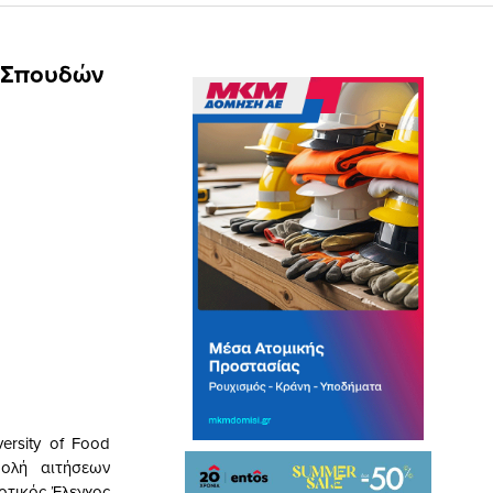
ν Σπουδών
rsity of Food
βολή αιτήσεων
οτικός Έλεγχος