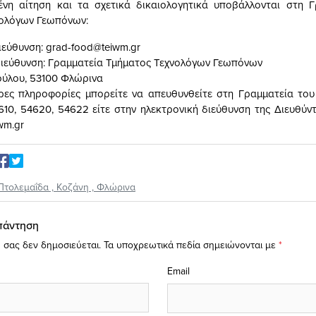
νη αίτηση και τα σχετικά δικαιολογητικά υποβάλλονται στη Γ
νολόγων Γεωπόνων:
ιεύθυνση:
grad-food@teiwm.gr
ιεύθυνση: Γραμματεία Τμήματος Τεχνολόγων Γεωπόνων
ύλου, 53100 Φλώρινα
ρες πληροφορίες μπορείτε να απευθυνθείτε στη Γραμματεία το
610, 54620, 54622 είτε στην ηλεκτρονική διεύθυνση της Διευθύν
wm.gr
Πτολεμαΐδα
,
Κοζάνη
,
Φλώρινα
πάντηση
 σας δεν δημοσιεύεται.
Τα υποχρεωτικά πεδία σημειώνονται με
*
Email