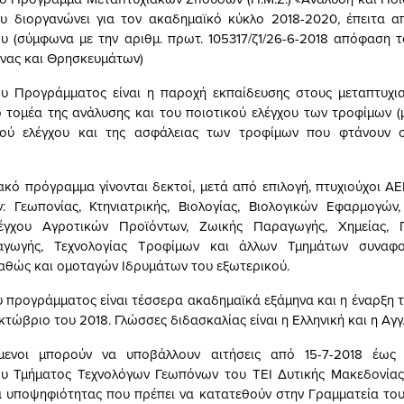
υ διοργανώνει για τον ακαδημαϊκό κύκλο 2018-2020, έπειτα απ
υ (σύμφωνα με την αριθμ. πρωτ. 105317/ζ1/26-6-2018 απόφαση 
υνας και Θρησκευμάτων)
ου Προγράμματος είναι η παροχή εκπαίδευσης στους μεταπτυχι
 τομέα της ανάλυσης και του ποιοτικού ελέγχου των τροφίμων (
κού ελέγχου και της ασφάλειας των τροφίμων που φτάνουν 
ακό πρόγραμμα γίνονται δεκτοί, μετά από επιλογή, πτυχιούχοι ΑΕ
: Γεωπονίας, Κτηνιατρικής, Βιολογίας, Βιολογικών Εφαρμογών,
έγχου Αγροτικών Προϊόντων, Ζωικής Παραγωγής, Χημείας, Π
αγωγής, Τεχνολογίας Τροφίμων και άλλων Τμημάτων συναφο
καθώς και ομοταγών Ιδρυμάτων του εξωτερικού.
υ προγράμματος είναι τέσσερα ακαδημαϊκά εξάμηνα και η έναρξη
κτώβριο του 2018. Γλώσσες διδασκαλίας είναι η Ελληνική και η Αγγ
μενοι μπορούν να υποβάλλουν αιτήσεις από 15-7-2018 έως 
ου Τμήματος Τεχνολόγων Γεωπόνων του ΤΕΙ Δυτικής Μακεδονίας 
ά υποψηφιότητας που πρέπει να κατατεθούν στην Γραμματεία του