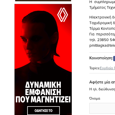
Η συμπληρωμέ
Τμήματος Τεχ
Ηλεκτρονική δ
Tαχυδρομική δ
Τέρμα Κοντοπο
Για περισσότε
τηλ. 23850 54
pmitliagka@tei
Κοινοποίηση:
Topics:
Εορδαία 
Αφήστε μία α
Η ηλ. διεύθυνση
Όνομα