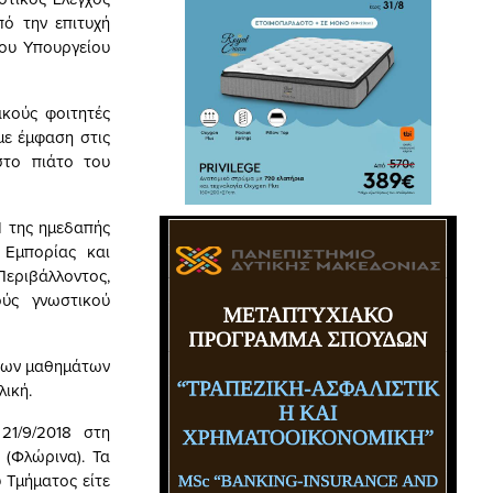
ό την επιτυχή
του Υπουργείου
ακούς φοιτητές
με έμφαση στις
στο πιάτο του
Ι της ημεδαπής
 Εμπορίας και
εριβάλλοντος,
ύς γνωστικού
 των μαθημάτων
λική.
21/9/2018 στη
(Φλώρινα). Τα
 Τμήματος είτε