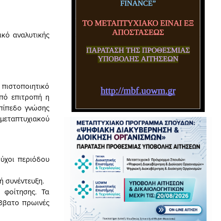
κό αναλυτικής
πιστοποιητικό
πό επιτροπή η
επίπεδο γνώσης
 μεταπτυχιακού
ούχοι περιόδου
ή συνέντευξη.
 φοίτησης. Τα
ββατο πρωινές