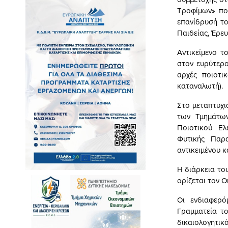
Τροφίμων» πο
επανίδρυσή το
Παιδείας, Έρε
Αντικείμενο τ
στον ευρύτερο
αρχές ποιοτι
καταναλωτή).
Στο μεταπτυχι
των Τμημάτων
Ποιοτικού Ελ
Φυτικής Παρ
αντικειμένου 
Η διάρκεια το
ορίζεται τον Ο
Οι ενδιαφερό
Γραμματεία τ
δικαιολογητικ