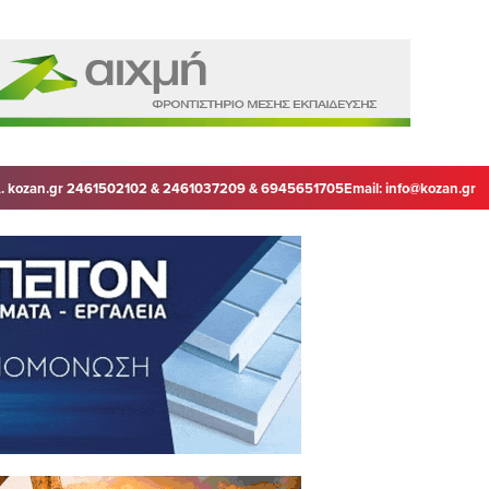
. kozan.gr 2461502102 & 2461037209 & 6945651705
Email:
info@kozan.gr