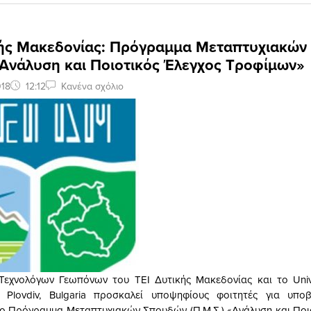
κής Μακεδονίας: Πρόγραμμα Μεταπτυχιακώ
«Ανάλυση και Ποιοτικός Έλεγχος Τροφίμων»
018
12:12
Κανένα σχόλιο
Τεχνολόγων Γεωπόνων του ΤΕΙ Δυτικής Μακεδονίας και το Unive
t Plovdiv, Bulgaria προσκαλεί υποψηφίους φοιτητές για υπο
ο Πρόγραμμα Μεταπτυχιακών Σπουδών (Π.Μ.Σ.) «Ανάλυση και Ποι