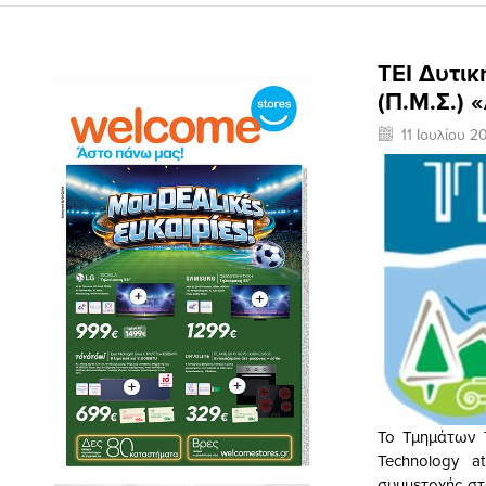
ΤΕΙ Δυτι
(Π.Μ.Σ.) 
11 Ιουλίου 2
To Τμημάτων 
Technology a
συμμετοχής στ