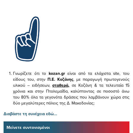
Γνωρίζετε ότι το
kozan.gr
είναι από τα ελάχιστα
site, του
είδους του,
στην
Π.Ε. Κοζάνης
, με παραγωγή πρωτογενούς
υλικού – ειδήσεων,
σταθερά,
σε Κοζάνη & τα τελευταία 15
χρόνια και στην Πτολεμαΐδα, καλύπτοντας σε ποσοστό άνω
του 80% όλα τα γεγονότα δράσεις που λαμβάνουν χώρα στις
δύο μεγαλύτερες πόλεις της Δ. Μακεδονίας;
Διαβάστε τη συνέχεια εδώ...
Μείνετε συντονισμένοι