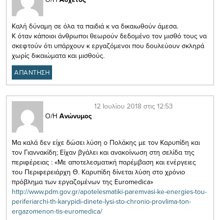
Καλή δύναμη σε όλα τα παιδιά κ να δικαιωθούν άμεσα.
Κ όταν κάποιοι άνθρωποι θεωρούν δεδομένο τον μισθό τους να
σκεφτούν ότι υπάρχουν κ εργαζόμενοι που δουλεύουν σκληρά
χωρίς δικαιώματα και μισθούς.
ΑΠΑΝΤΗΣΗ
12 Ιουλίου 2018 στις 12:53
Ο/Η
Ανώνυμος
Μα καλά δεν είχε δώσει λύση ο Πολάκης με τον Καρυπίδη και
τον Γιαννακίδη; Είχαν βγάλει και ανακοίνωση στη σελίδα της
περιφέρειας : «Με αποτελεσματική παρέμβαση και ενέργειες
του Περιφερειάρχη Θ. Καρυπίδη δίνεται λύση στο χρόνιο
πρόβλημα των εργαζομένων της Euromedica»
http://www.pdm.gov.gr/apotelesmatiki-paremvasi-ke-energies-tou-
periferiarchi-th-karypidi-dinete-lysi-sto-chronio-provlima-ton-
ergazomenon-tis-euromedica/