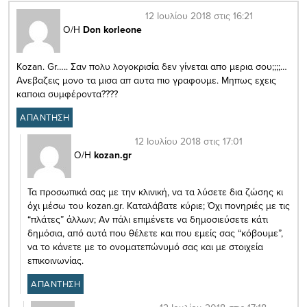
12 Ιουλίου 2018 στις 16:21
Ο/Η
Don korleone
Kozan. Gr….. Σαν πολυ λογοκρισία δεν γίνεται απο μερια σου;;;;…
Ανεβαζεις μονο τα μισα απ αυτα πιο γραφουμε. Μηπως εχεις
καποια συμφέροντα????
ΑΠΑΝΤΗΣΗ
12 Ιουλίου 2018 στις 17:01
Ο/Η
kozan.gr
Τα προσωπικά σας με την κλινική, να τα λύσετε δια ζώσης κι
όχι μέσω του kozan.gr. Καταλάβατε κύριε; Όχι πονηριές με τις
“πλάτες” άλλων; Aν πάλι επιμένετε να δημοσιεύσετε κάτι
δημόσια, από αυτά που θέλετε και που εμείς σας “κόβουμε”,
να το κάνετε με το ονοματεπώνυμό σας και με στοιχεία
επικοινωνίας.
ΑΠΑΝΤΗΣΗ