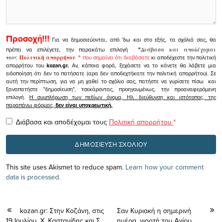
Προσοχή!!!
Για να δημοσιεύονται, από 'δω και στο εξής, τα σχόλιά σας, θα
πρέπει να επιλέγετε, την παρακάτω επιλογή
"
Διάβασα και αποδέχομαι
τους
Πολιτική απορρήτου
"
που σημαίνει ότι διαβάσατε
κι αποδέχεστε την πολιτική
απορρήτου του
kozan.gr.
Αν, κάποια φορά, ξεχάσετε να το κάνετε θα λάβετε μια
ειδοποίηση ότι δεν το πατήσατε (αρα δεν αποδεχτήκατε την πολιτική απορρήτου). Σε
αυτή την περίπτωση, για να μη χαθεί το σχόλιο σας, πατήστε να γυρίσετε πίσω και
ξαναπατήστε "δημοσίευση", τσεκάροντας, προηγουμένως, την προαναφερόμενη
επιλογή.
Η συμπλήρωση των πεδίων όνομα, Ηλ. διεύθυνση και ιστότοπος, της
παραπάνω φόρμας,
δεν είναι υποχρεωτική.
Διάβασα και αποδέχομαι τους
Πολιτική απορρήτου
*
This site uses Akismet to reduce spam.
Learn how your comment
data is processed.
kozan.gr: Στην Κοζάνη, στις
Σαν Κυριακή η σημερινή
19 Ιουλίου, Χ. Καστανίδης και Σ.
ημέρα, γιορτή του Αγίου