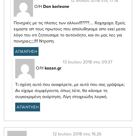
12 Ιουλίου 2018 στις 17:18
Ο/Η
Don korleone
Πονηριές με τις πλατες των αλλων!!!????…. Χαχαχαχα. Εμείς
ειμαστε απ τους πρωτους που απολυθηκαμε απο εκεί μεσα
λόγο του οτι ζητουσαμε το αυτονόητο, και συ μας λες για
πονηριες;;;;!!!! Ντροπη.
ΑΠΑΝΤΗΣΗ
13 Ιουλίου 2018 στις 09:37
Ο/Η
kozan.gr
Tι σχέση αυτό που αναφέρετε, με αυτό που σας γράψαμε;
Αν είχαμε συμφέροντα, όπως λέτε, θα κάναμε τη
συγκεκριμένη ανάρτηση. Λίγη στοιχειώδη λογική.
ΑΠΑΝΤΗΣΗ
12 Ιουλίου 2018 στις 16:26