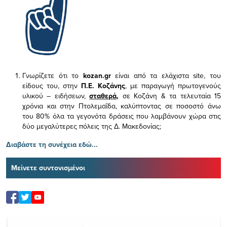
Γνωρίζετε ότι το
kozan.gr
είναι από τα ελάχιστα
site, του
είδους του,
στην
Π.Ε. Κοζάνης
, με παραγωγή πρωτογενούς
υλικού – ειδήσεων,
σταθερά,
σε Κοζάνη & τα τελευταία 15
χρόνια και στην Πτολεμαΐδα, καλύπτοντας σε ποσοστό άνω
του 80% όλα τα γεγονότα δράσεις που λαμβάνουν χώρα στις
δύο μεγαλύτερες πόλεις της Δ. Μακεδονίας;
Διαβάστε τη συνέχεια εδώ...
Μείνετε συντονισμένοι