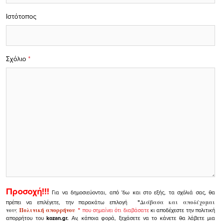
Ιστότοπος
Σχόλιο
*
Προσοχή!!!
Για να δημοσιεύονται, από 'δω και στο εξής, τα σχόλιά σας, θα
πρέπει να επιλέγετε, την παρακάτω επιλογή
"
Διάβασα και αποδέχομαι
τους
Πολιτική απορρήτου
"
που σημαίνει ότι διαβάσατε
κι αποδέχεστε την πολιτική
απορρήτου του
kozan.gr.
Αν, κάποια φορά, ξεχάσετε να το κάνετε θα λάβετε μια