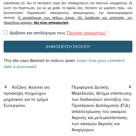
ειδοποίηση ότι δεν το πατήσατε (αρα δεν αποδεχτήκατε την πολιτική απορρήτου). Σε
αυτή την περίπτωση, για να μη χαθεί το σχόλιο σας, πατήστε να γυρίσετε πίσω και
ξαναπατήστε "δημοσίευση", τσεκάροντας, προηγουμένως, την προαναφερόμενη
επιλογή.
Η συμπλήρωση των πεδίων όνομα, Ηλ. διεύθυνση και ιστότοπος, της
παραπάνω φόρμας,
δεν είναι υποχρεωτική.
Διάβασα και αποδέχομαι τους
Πολιτική απορρήτου
*
This site uses Akismet to reduce spam.
Learn how your comment
data is processed.
Koζάνη: Aγγελία για
Περιφέρεια Δυτικής
πρόσληψη πτυχιούχου
Μακεδονίας: Αίτημα επίσπευσης
μηχανικού για το τμήμα
των διαδικασιών σύνταξης του
Συνεργείου
Προεδρικού Διατάγματος (Π.Δ.)
απαλλοτρίωσης του οικισμού
Ακρινής και μετεγκατάστασης
των οικισμών Ακρινής και
Αναργύρων