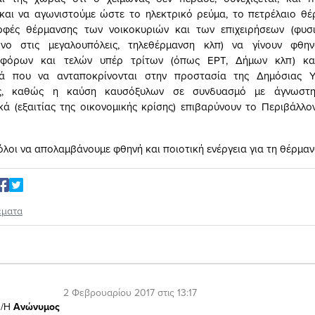
και να αγωνιστούμε ώστε το ηλεκτρικό ρεύμα, το πετρέλαιο θέ
ρφές θέρμανσης των νοικοκυριών και των επιχειρήσεων (φυσ
νο στις μεγαλουπόλεις, τηλεθέρμανση κλπ) να γίνουν φθην
 φόρων και τελών υπέρ τρίτων (όπως ΕΡΤ, Δήμων κλπ) κα
κά που να ανταποκρίνονται στην προστασία της Δημόσιας Υ
ος, καθώς η καύση καυσόξυλων σε συνδυασμό με άγνωστη
ικά (εξαιτίας της οικονομικής κρίσης) επιβαρύνουν το Περιβάλλον
όλοι να απολαμβάνουμε φθηνή και ποιοτική ενέργεια για τη θέρμαν
έματα
2 Φεβρουαρίου 2017 στις 13:17
/Η
Ανώνυμος