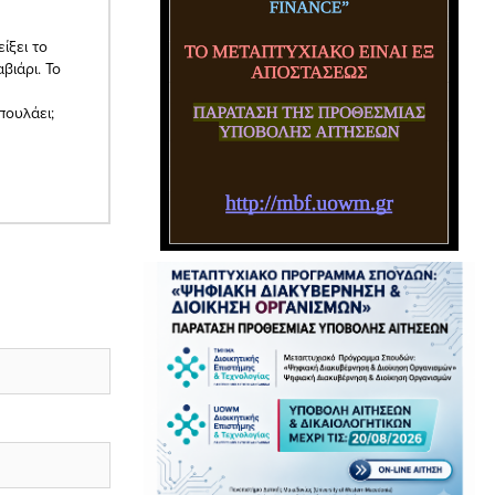
ίξει το
βιάρι. Το
πουλάει;