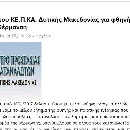
ου ΚΕ.Π.ΚΑ. Δυτικής Μακεδονίας για φθηνή
 θέρμανση
ίου 2017
11:32
1 σχόλιο
ου από 16/01/2017 δελτίου τύπου με τίτλο “Φθηνή ενέργεια αλλιώ
είξαμε το μείζον ζήτημα της φθηνής και ποιοτικής ενέργειας που 
όλοι οι πολίτες – καταναλωτές, ανεξαρτήτως κριτηρίων και προ
ομέα της θέρμανσης, υπενθυμίζουμε σε όλους τους καταναλωτές 
ι της χώρας ότι ο χειμώνας δεν πέρασε, συνεχίζεται, και π