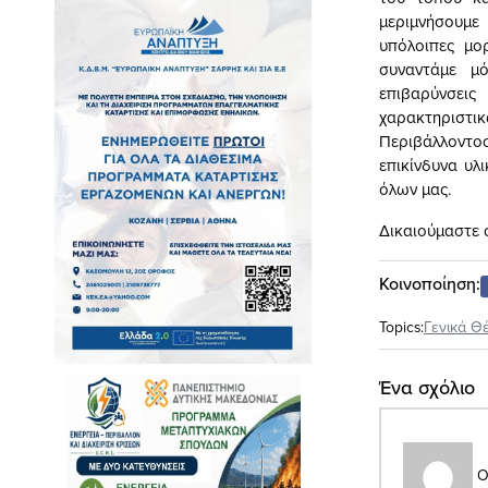
μεριμνήσουμε 
υπόλοιπες μο
συναντάμε μό
επιβαρύνσεις
χαρακτηριστι
Περιβάλλοντ
επικίνδυνα υλ
όλων μας.
Δικαιούμαστε 
Κοινοποίηση:
Topics:
Γενικά Θ
Ένα σχόλιο
Ο