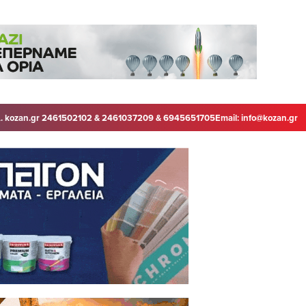
. kozan.gr 2461502102 & 2461037209 & 6945651705
Email:
info@kozan.gr