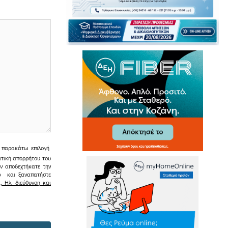
ην παρακάτω επιλογή
ιτική απορρήτου του
εν αποδεχτήκατε την
σω και ξαναπατήστε
 Ηλ. διεύθυνση και