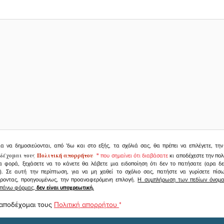
ια να δημοσιεύονται, από 'δω και στο εξής, τα σχόλιά σας, θα πρέπει να επιλέγετε, τ
δέχομαι τους
Πολιτική απορρήτου
"
που σημαίνει ότι διαβάσατε
κι αποδέχεστε την πολ
α φορά, ξεχάσετε να το κάνετε θα λάβετε μια ειδοποίηση ότι δεν το πατήσατε (αρα δ
υ). Σε αυτή την περίπτωση, για να μη χαθεί το σχόλιο σας, πατήστε να γυρίσετε πί
άροντας, προηγουμένως, την προαναφερόμενη επιλογή.
Η συμπλήρωση των πεδίων όνομα,
ραπάνω φόρμας,
δεν είναι υποχρεωτική.
 αποδέχομαι τους
Πολιτική απορρήτου
*