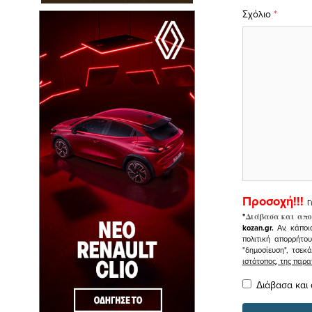
Σχόλιο
*
Προσοχή!!!
Γ
"
Διάβασα και απο
kozan.gr.
Αν, κάποι
πολιτική απορρήτο
"δημοσίευση", τσεκ
ιστότοπος, της πα
Διάβασα και