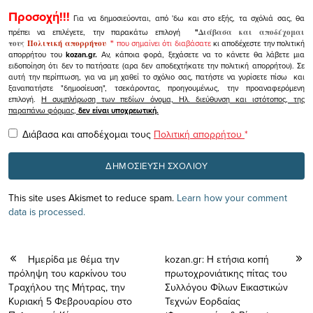
Προσοχή!!!
Για να δημοσιεύονται, από 'δω και στο εξής, τα σχόλιά σας, θα
πρέπει να επιλέγετε, την παρακάτω επιλογή
"
Διάβασα και αποδέχομαι
τους
Πολιτική απορρήτου
"
που σημαίνει ότι διαβάσατε
κι αποδέχεστε την πολιτική
απορρήτου του
kozan.gr.
Αν, κάποια φορά, ξεχάσετε να το κάνετε θα λάβετε μια
ειδοποίηση ότι δεν το πατήσατε (αρα δεν αποδεχτήκατε την πολιτική απορρήτου). Σε
αυτή την περίπτωση, για να μη χαθεί το σχόλιο σας, πατήστε να γυρίσετε πίσω και
ξαναπατήστε "δημοσίευση", τσεκάροντας, προηγουμένως, την προαναφερόμενη
επιλογή.
Η συμπλήρωση των πεδίων όνομα, Ηλ. διεύθυνση και ιστότοπος, της
παραπάνω φόρμας,
δεν είναι υποχρεωτική.
Διάβασα και αποδέχομαι τους
Πολιτική απορρήτου
*
This site uses Akismet to reduce spam.
Learn how your comment
data is processed.
Ημερίδα με θέμα την
kozan.gr: Η ετήσια κοπή
πρόληψη του καρκίνου του
πρωτοχρονιάτικης πίτας του
Τραχήλου της Μήτρας, την
Συλλόγου Φίλων Εικαστικών
Κυριακή 5 Φεβρουαρίου στο
Τεχνών Εορδαίας