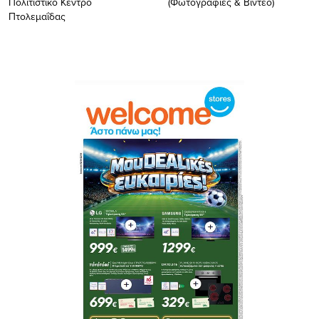
Πολιτιστικό Κέντρο
(Φωτογραφίες & Βίντεο)
Πτολεμαΐδας