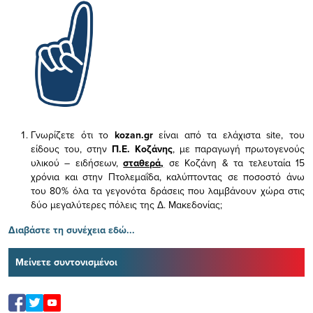
Γνωρίζετε ότι το
kozan.gr
είναι από τα ελάχιστα
site, του
είδους του,
στην
Π.Ε. Κοζάνης
, με παραγωγή πρωτογενούς
υλικού – ειδήσεων,
σταθερά,
σε Κοζάνη & τα τελευταία 15
χρόνια και στην Πτολεμαΐδα, καλύπτοντας σε ποσοστό άνω
του 80% όλα τα γεγονότα δράσεις που λαμβάνουν χώρα στις
δύο μεγαλύτερες πόλεις της Δ. Μακεδονίας;
Διαβάστε τη συνέχεια εδώ...
Μείνετε συντονισμένοι