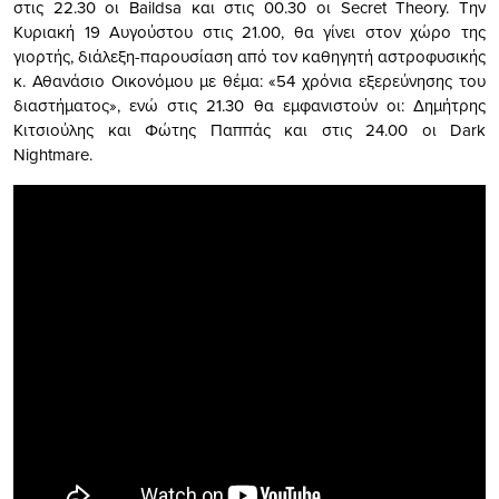
στις 22.30 οι Baildsa και στις 00.30 οι Secret Theory. Την
Κυριακή 19 Αυγούστου στις 21.00, θα γίνει στον χώρο της
γιορτής, διάλεξη-παρουσίαση από τον καθηγητή αστροφυσικής
κ. Αθανάσιο Οικονόμου με θέμα: «54 χρόνια εξερεύνησης του
διαστήματος», ενώ στις 21.30 θα εμφανιστούν οι: Δημήτρης
Κιτσιούλης και Φώτης Παππάς και στις 24.00 οι Dark
Nightmare.