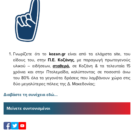
Γνωρίζετε ότι το
kozan.gr
είναι από τα ελάχιστα
site, του
είδους του,
στην
Π.Ε. Κοζάνης
, με παραγωγή πρωτογενούς
υλικού – ειδήσεων,
σταθερά,
σε Κοζάνη & τα τελευταία 15
χρόνια και στην Πτολεμαΐδα, καλύπτοντας σε ποσοστό άνω
του 80% όλα τα γεγονότα δράσεις που λαμβάνουν χώρα στις
δύο μεγαλύτερες πόλεις της Δ. Μακεδονίας;
Διαβάστε τη συνέχεια εδώ...
Μείνετε συντονισμένοι