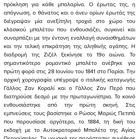
πρόκληση για κάθε μπαλαρίνα. Ο έρωτας της, η
απόγνωση, ο θάνατος και ο άνευ ορίων έρωτάς της
διέγραψαν μία ανεξίτηλη τροχιά στο χώρο του
κλασικού μπαλέτου που ενθουσιάζει, συγκινεί και
συναρπάζει με την έντονη εναλλαγή συναισθημάτων
και την τελική επικράτηση της αληθινής αγάπης. Η
διαδρομή της Ζιζέλ ξεκίνησε το 19ο αιώνα. Το
σημαντικότερο ρομαντικό μπαλέτο ανέβηκε για
πρώτη φορά στις 28 Ιουνίου του 1841 στο Παρίσι. Την
αρχική χορογραφία υπέγραψε ο ιταλικής καταγωγής
Γάλλος Ζαν Κοραλί και ο Γάλλος Ζαν Περό που
διατηρούσε δεσμό με την πρωταγωνίστρια. Το κοινό
ενθουσιάστηκε από την πρώτη σκηνή. Στις
εμπνεύσεις τους βασίστηκε ο Ρώσος Μαριύς Πετιπά
που παρουσίασε αργότερα, το 1884, τη δική του
εκδοχή με το Αυτοκρατορικό Μπαλέτο της Αγίας
Πετρούπολης. Τη μουσική της παράστασης συνέθεσε