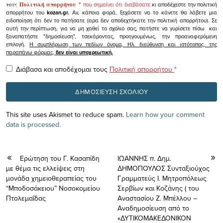
τους
Πολιτική απορρήτου
"
που σημαίνει ότι διαβάσατε
κι αποδέχεστε την πολιτική
απορρήτου του
kozan.gr.
Αν, κάποια φορά, ξεχάσετε να το κάνετε θα λάβετε μια
ειδοποίηση ότι δεν το πατήσατε (αρα δεν αποδεχτήκατε την πολιτική απορρήτου). Σε
αυτή την περίπτωση, για να μη χαθεί το σχόλιο σας, πατήστε να γυρίσετε πίσω και
ξαναπατήστε "δημοσίευση", τσεκάροντας, προηγουμένως, την προαναφερόμενη
επιλογή.
Η συμπλήρωση των πεδίων όνομα, Ηλ. διεύθυνση και ιστότοπος, της
παραπάνω φόρμας,
δεν είναι υποχρεωτική.
Διάβασα και αποδέχομαι τους
Πολιτική απορρήτου
*
This site uses Akismet to reduce spam.
Learn how your comment
data is processed.
Ερώτηση του Γ. Κασαπίδη
ΙΩΑΝΝΗΣ π. Δημ.
με θέμα τις ελλείψεις στη
ΔΗΜΟΠΟΥΛΟΣ Συνταξιούχος
μονάδα χημειοθεραπείας του
Γραμματεύς Ι. Μητροπόλεως
“Μποδοσάκειου” Νοσοκομείου
Σερβίων και Κοζάνης ( του
Πτολεμαΐδας
Αναστασίου Ζ. Μπέλλου –
Αναδημοσίευση από το
«ΔΥΤΙΚΟΜΑΚΕΔΟΝΙΚΟΝ