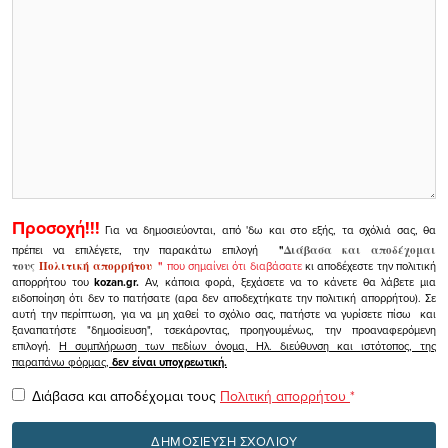
Προσοχή!!!
Για να δημοσιεύονται, από 'δω και στο εξής, τα σχόλιά σας, θα
πρέπει να επιλέγετε, την παρακάτω επιλογή
"
Διάβασα και αποδέχομαι
τους
Πολιτική απορρήτου
"
που σημαίνει ότι διαβάσατε
κι αποδέχεστε την πολιτική
απορρήτου του
kozan.gr.
Αν, κάποια φορά, ξεχάσετε να το κάνετε θα λάβετε μια
ειδοποίηση ότι δεν το πατήσατε (αρα δεν αποδεχτήκατε την πολιτική απορρήτου). Σε
αυτή την περίπτωση, για να μη χαθεί το σχόλιο σας, πατήστε να γυρίσετε πίσω και
ξαναπατήστε "δημοσίευση", τσεκάροντας, προηγουμένως, την προαναφερόμενη
επιλογή.
Η συμπλήρωση των πεδίων όνομα, Ηλ. διεύθυνση και ιστότοπος, της
παραπάνω φόρμας,
δεν είναι υποχρεωτική.
Διάβασα και αποδέχομαι τους
Πολιτική απορρήτου
*