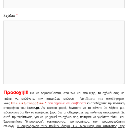
Σχόλιο
*
Προσοχή!!!
Για να δημοσιεύονται, από 'δω και στο εξής, τα σχόλιά σας, θα
πρέπει να επιλέγετε, την παρακάτω επιλογή
"
Διάβασα και αποδέχομαι
τους
Πολιτική απορρήτου
"
που σημαίνει ότι διαβάσατε
κι αποδέχεστε την πολιτική
απορρήτου του
kozan.gr.
Αν, κάποια φορά, ξεχάσετε να το κάνετε θα λάβετε μια
ειδοποίηση ότι δεν το πατήσατε (αρα δεν αποδεχτήκατε την πολιτική απορρήτου). Σε
αυτή την περίπτωση, για να μη χαθεί το σχόλιο σας, πατήστε να γυρίσετε πίσω και
ξαναπατήστε "δημοσίευση", τσεκάροντας, προηγουμένως, την προαναφερόμενη
επιλογή.
Η συμπλήρωση των πεδίων όνομα, Ηλ. διεύθυνση και ιστότοπος, της