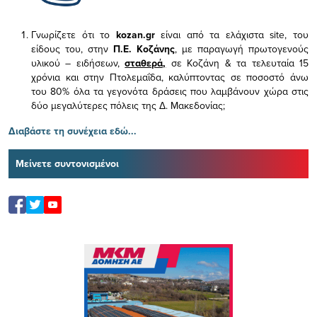
Γνωρίζετε ότι το
kozan.gr
είναι από τα ελάχιστα
site, του
είδους του,
στην
Π.Ε. Κοζάνης
, με παραγωγή πρωτογενούς
υλικού – ειδήσεων,
σταθερά,
σε Κοζάνη & τα τελευταία 15
χρόνια και στην Πτολεμαΐδα, καλύπτοντας σε ποσοστό άνω
του 80% όλα τα γεγονότα δράσεις που λαμβάνουν χώρα στις
δύο μεγαλύτερες πόλεις της Δ. Μακεδονίας;
Διαβάστε τη συνέχεια εδώ...
Μείνετε συντονισμένοι