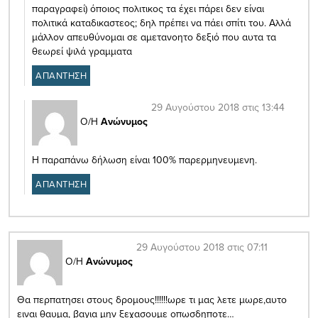
παραγραφεί) όποιος πολιτικος τα έχει πάρει δεν είναι
πολιτικά καταδικαστεος; δηλ πρέπει να πάει σπίτι του. Αλλά
μάλλον απευθύνομαι σε αμετανοητο δεξιό που αυτα τα
θεωρεί ψιλά γραμματα
ΑΠΑΝΤΗΣΗ
29 Αυγούστου 2018 στις 13:44
Ο/Η
Ανώνυμος
Η παραπάνω δήλωση είναι 100% παρερμηνευμενη.
ΑΠΑΝΤΗΣΗ
29 Αυγούστου 2018 στις 07:11
Ο/Η
Ανώνυμος
Θα περπατησει στους δρομους!!!!!!ωρε τι μας λετε μωρε,αυτο
ειναι θαυμα, βαγια μην ξεχασουμε οπωσδηποτε…