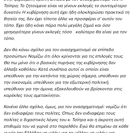
Τσίπρα; Το ζητούμενο είναι να γίνουν εκλογές το συντομότερο
δυνατόν. Η κυβέρνηση αυτή έχει ήδη ολοκληρώσει πρακτικά τη
θητεία της, δεν έχει τίποτα άλλο να προσφέρει σ’ αυτόν τον
τόπο. Έχει ήδη κάνει πάρα πολύ μεγάλη ζημιά και όσο
γρηγορότερα γίνουν εκλογές τόσο καλύτερο θα είναι για τον
τόπο.
Δεν θα κάνω σχόλιο για τον ανασχηματισμό σε επίπεδο
προσώπων. Νομίζω ότι όλοι κρίνονται για τις επιλογές τους.
Θα πω μόνο ότι ο βασικός πυρήνας της κυβέρνησης δεν
άλλαξε καθόλου. Κατά συνέπεια αυτοί οι οποίοι είναι
υπεύθυνοι για την κατάντια της χώρας σήμερα, υπεύθυνοι για
την οικονομία, υπεύθυνοι για την εξωτερική πολιτική,
υπεύθυνοι για την άμυνα, εξακολουθούν να βρίσκονται στις
καρέκλες τους αμετακίνητοι.
Κανένα άλλο σχόλιο, όμως, για τον ανασχηματισμό: νομίζω ότι
δεν ενδιαφέρει τους πολίτες. Όπως δεν ενδιαφέρει τους
πολίτες ο διχαστικός λόγος του κ. Τσίπρα και η άκρατη αυτή
επιθυμία του να γυρνά στο παρελθόν. Εγώ θα επιμένω σε κάθε
γωνία της Ελλάδος να μιλάω για το μέλλον, να μιλάω για