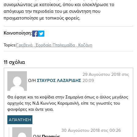
συνομιλώντας με κατοίκους, όπου και ολοκλήρωσε το
απόγευμα την περιοδεία του με συνάντηση που
πραγματοποίησε με τοπικούς φορείς.
Κοινοποίηση:
Topics:
Γρεβενά
,
Εορδαία Πτολεμαΐδα
,
Κοζάνη
11 σχόλια
29 Αυγούστου 2018 στις
20:09
Ο/Η
ΣΤΑΥΡΟΣ ΛΑΖΑΡΙΔΗΣ
Θα έφαγε και τα κοψίδια στην Σαμαρίνα όπως ο άλλος μεγάλος
αρχηγός της Ν.Δ Κων/νος Καραμανλή, είπε τις γνωστές του
φανφάρες και άντε γεια.
ΑΠΑΝΤΗΣΗ
30 Αυγούστου 2018 στις 00:26
Ο/Η
Πειραιώς