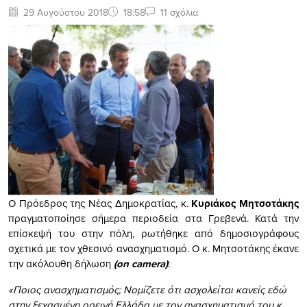
29 Αυγούστου 2018
18:58
11 σχόλια
Ο Πρόεδρος της Νέας Δημοκρατίας, κ.
Κυριάκος Μητσοτάκης
πραγματοποίησε σήμερα περιοδεία στα Γρεβενά. Κατά την
επίσκεψή του στην πόλη, ρωτήθηκε από δημοσιογράφους
σχετικά με τον χθεσινό ανασχηματισμό. Ο κ. Μητσοτάκης έκανε
την ακόλουθη δήλωση
(
on
camera
)
:
«Ποιος ανασχηματισμός; Νομίζετε ότι ασχολείται κανείς εδώ
στην ξεχασμένη ορεινή Ελλάδα με τον ανασχηματισμό του κ.