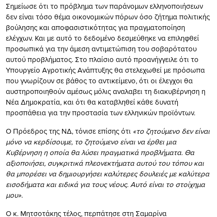
Σημείωσε ότι το πρόβλημα των παράνομων ελληνοποιήσεων
δεν είναι τόσο θέμα οικονομικών πόρων όσο ζήτημα πολιτικής
βούλησης και αποφασιστικότητας για πραγματοποίηση
ελέγχων. Και με αυτό το δεδομένο δεσμεύθηκε να επιληφθεί
προσωπικά για την άμεση αντιμετώπιση του σοβαρότατου
αυτού προβλήματος. Στο πλαίσιο αυτό προανήγγειλε ότι το
Υπουργείο Αγροτικής Ανάπτυξης θα στελεχωθεί με πρόσωπα
που γνωρίζουν σε βάθος το αντικείμενο, ότι οι έλεγχοι θα
αυστηροποιηθούν αμέσως μόλις αναλαβει τη διακυβέρνηση η
Νέα Δημοκρατία, και ότι θα καταβληθεί κάθε δυνατή
προσπάθεια για την προστασία των ελληνικών προϊόντων.
Ο Πρόεδρος της ΝΔ, τόνισε επίσης ότι
«το ζητούμενο δεν είναι
μόνο να κερδίσουμε, το ζητούμενο είναι να έρθει μια
Κυβέρνηση η οποία θα λύσει πραγματικά προβλήματα. Θα
αξιοποιήσει, συγκριτικά πλεονεκτήματα αυτού του τόπου και
θα μπορέσει να δημιουργήσει καλύτερες δουλειές με καλύτερα
εισοδήματα και ειδικά για τους νέους. Αυτό είναι το στοίχημα
μου»
.
Ο κ. Μητσοτάκης τέλος, περπάτησε στη Σαμαρίνα