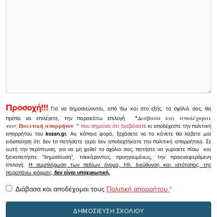
Προσοχή!!!
Για να δημοσιεύονται, από 'δω και στο εξής, τα σχόλιά σας, θα
πρέπει να επιλέγετε, την παρακάτω επιλογή
"
Διάβασα και αποδέχομαι
τους
Πολιτική απορρήτου
"
που σημαίνει ότι διαβάσατε
κι αποδέχεστε την πολιτική
απορρήτου του
kozan.gr.
Αν, κάποια φορά, ξεχάσετε να το κάνετε θα λάβετε μια
ειδοποίηση ότι δεν το πατήσατε (αρα δεν αποδεχτήκατε την πολιτική απορρήτου). Σε
αυτή την περίπτωση, για να μη χαθεί το σχόλιο σας, πατήστε να γυρίσετε πίσω και
ξαναπατήστε "δημοσίευση", τσεκάροντας, προηγουμένως, την προαναφερόμενη
επιλογή.
Η συμπλήρωση των πεδίων όνομα, Ηλ. διεύθυνση και ιστότοπος, της
παραπάνω φόρμας,
δεν είναι υποχρεωτική.
Διάβασα και αποδέχομαι τους
Πολιτική απορρήτου
*