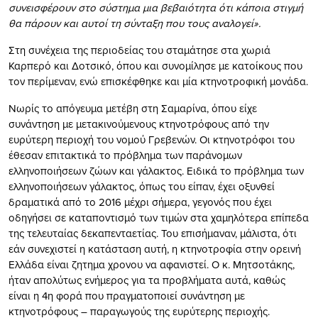
συνεισφέρουν στο σύστημα μια βεβαιότητα ότι κάποια στιγμή
θα πάρουν και αυτοί τη σύνταξη που τους αναλογεί».
Στη συνέχεια της περιοδείας του σταμάτησε στα χωριά
Καρπερό και Δοτσικό, όπου και συνομίλησε με κατοίκους που
τον περίμεναν, ενώ επισκέφθηκε και μία κτηνοτροφική μονάδα.
Νωρίς το απόγευμα μετέβη στη Σαμαρίνα, όπου είχε
συνάντηση με μετακινούμενους κτηνοτρόφους από την
ευρύτερη περιοχή του νομού Γρεβενών. Οι κτηνοτρόφοι του
έθεσαν επιτακτικά το πρόβλημα των παράνομων
ελληνοποιήσεων ζώων και γάλακτος. Ειδικά το πρόβλημα των
ελληνοποιήσεων γάλακτος, όπως του είπαν, έχει οξυνθεί
δραματικά από το 2016 μέχρι σήμερα, γεγονός που έχει
οδηγήσει σε καταποντισμό των τιμών στα χαμηλότερα επίπεδα
της τελευταίας δεκαπενταετίας. Του επισήμαναν, μάλιστα, ότι
εάν συνεχιστεί η κατάσταση αυτή, η κτηνοτροφία στην ορεινή
Ελλάδα είναι ζητημα χρονου να αφανιστεί. Ο κ. Μητσοτάκης,
ήταν απολύτως ενήμερος για τα προβλήματα αυτά, καθώς
είναι η 4η φορά που πραγματοποιεί συνάντηση με
κτηνοτρόφους – παραγωγούς της ευρύτερης περιοχής.