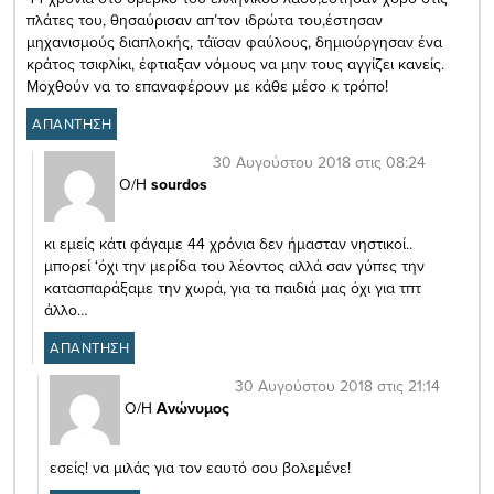
πλάτες του, θησαύρισαν απ’τον ιδρώτα του,έστησαν
μηχανισμούς διαπλοκής, τάϊσαν φαύλους, δημιούργησαν ένα
κράτος τσιφλίκι, έφτιαξαν νόμους να μην τους αγγίζει κανείς.
Μοχθούν να τo επαναφέρουν με κάθε μέσο κ τρόπο!
ΑΠΑΝΤΗΣΗ
30 Αυγούστου 2018 στις 08:24
Ο/Η
sourdos
κι εμείς κάτι φάγαμε 44 χρόνια δεν ήμασταν νηστικοί..
μπορεί ‘όχι την μερίδα του λέοντος αλλά σαν γύπες την
κατασπαράξαμε την χωρά, για τα παιδιά μας όχι για τπτ
άλλο…
ΑΠΑΝΤΗΣΗ
30 Αυγούστου 2018 στις 21:14
Ο/Η
Ανώνυμος
εσείς! να μιλάς για τον εαυτό σου βολεμένε!