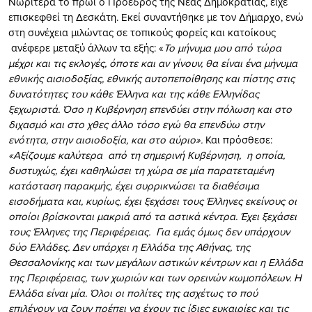
Νωρίτερα το πρωί ο Πρόεδρος της Νέας Δημοκρατίας, είχε
επισκεφθεί τη Δεσκάτη. Εκεί συναντήθηκε με τον Δήμαρχο, ενώ
στη συνέχεια μιλώντας σε τοπικούς φορείς και κατοίκους
ανέφερε μεταξύ άλλων τα εξής: «
Το μήνυμα μου από τώρα
μέχρι και τις εκλογές, όποτε και αν γίνουν, θα είναι ένα μήνυμα
εθνικής αισιοδοξίας, εθνικής αυτοπεποίθησης και πίστης στις
δυνατότητες του κάθε Έλληνα και της κάθε Ελληνίδας
ξεχωριστά. Όσο η Κυβέρνηση επενδύει στην πόλωση και στο
διχασμό και στο χθες άλλο τόσο εγώ θα επενδύω στην
ενότητα, στην αισιοδοξία, και στο αύριο».
Και πρόσθεσε:
«Αξίζουμε καλύτερα
από τη σημερινή Κυβέρνηση,
η οποία,
δυστυχώς, έχει καθηλώσει τη χώρα σε μία παρατεταμένη
κατάσταση παρακμής, έχει συρρικνώσει τα διαθέσιμα
εισοδήματα και, κυρίως, έχει ξεχάσει τους Έλληνες εκείνους οι
οποίοι βρίσκονται μακριά από τα αστικά κέντρα. Έχει ξεχάσει
τους Έλληνες της Περιφέρειας.
Για εμάς όμως δεν υπάρχουν
δύο Ελλάδες. Δεν υπάρχει η Ελλάδα της Αθήνας, της
Θεσσαλονίκης και των μεγάλων αστικών κέντρων και η Ελλάδα
της Περιφέρειας, των χωριών και των ορεινών κωμοπόλεων. Η
Ελλάδα είναι μία. Όλοι οι πολίτες της ασχέτως το πού
επιλέγουν να ζουν πρέπει να έχουν τις ίδιες ευκαιρίες και τις