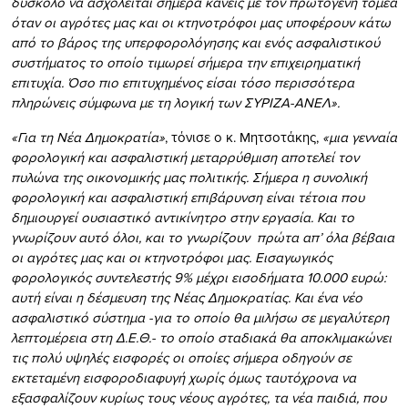
δύσκολο να ασχολείται σήμερα κανείς με τον πρωτογενή τομέα
όταν οι αγρότες μας και οι κτηνοτρόφοι μας υποφέρουν κάτω
από το βάρος της υπερφορολόγησης και ενός ασφαλιστικού
συστήματος το οποίο τιμωρεί σήμερα την επιχειρηματική
επιτυχία. Όσο πιο επιτυχημένος είσαι τόσο περισσότερα
πληρώνεις σύμφωνα με τη λογική των ΣΥΡΙΖΑ-ΑΝΕΛ».
«Για τη Νέα Δημοκρατία»
, τόνισε ο κ. Μητσοτάκης,
«μια γενναία
φορολογική και ασφαλιστική μεταρρύθμιση αποτελεί τον
πυλώνα της οικονομικής μας πολιτικής. Σήμερα η συνολική
φορολογική και ασφαλιστική επιβάρυνση είναι τέτοια που
δημιουργεί ουσιαστικό αντικίνητρο στην εργασία. Και το
γνωρίζουν αυτό όλοι, και το γνωρίζουν
πρώτα απ’ όλα βέβαια
οι αγρότες μας και οι κτηνοτρόφοι μας. Εισαγωγικός
φορολογικός συντελεστής 9% μέχρι εισοδήματα 10.000 ευρώ:
αυτή είναι η δέσμευση της Νέας Δημοκρατίας. Και ένα νέο
ασφαλιστικό σύστημα -για το οποίο θα μιλήσω σε μεγαλύτερη
λεπτομέρεια στη Δ.Ε.Θ.- το οποίο σταδιακά θα αποκλιμακώνει
τις πολύ υψηλές εισφορές οι οποίες σήμερα οδηγούν σε
εκτεταμένη εισφοροδιαφυγή χωρίς όμως ταυτόχρονα να
εξασφαλίζουν κυρίως τους νέους αγρότες, τα νέα παιδιά, που