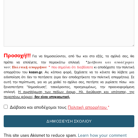
Προσοχή!!!
Για να δημοσιεύονται, από 'δω και στο εξής, τα σχόλιά σας, θα
πρέπει να επιλέγετε, την παρακάτω επιλογή
"
Διάβασα και αποδέχομαι
τους
Πολιτική απορρήτου
"
που σημαίνει ότι διαβάσατε
κι αποδέχεστε την πολιτική
απορρήτου του
kozan.gr.
Αν, κάποια φορά, ξεχάσετε να το κάνετε θα λάβετε μια
ειδοποίηση ότι δεν το πατήσατε (αρα δεν αποδεχτήκατε την πολιτική απορρήτου). Σε
αυτή την περίπτωση, για να μη χαθεί το σχόλιο σας, πατήστε να γυρίσετε πίσω και
ξαναπατήστε "δημοσίευση", τσεκάροντας, προηγουμένως, την προαναφερόμενη
επιλογή.
Η συμπλήρωση των πεδίων όνομα, Ηλ. διεύθυνση και ιστότοπος, της
παραπάνω φόρμας,
δεν είναι υποχρεωτική.
Διάβασα και αποδέχομαι τους
Πολιτική απορρήτου
*
This site uses Akismet to reduce spam.
Learn how your comment