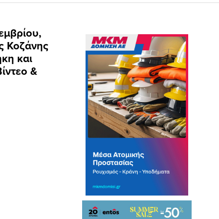
εμβρίου,
ης Κοζάνης
ήκη και
ίντεο &