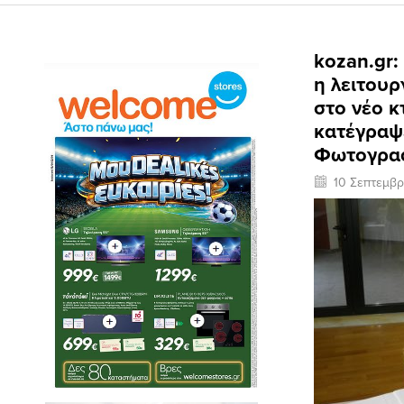
kozan.gr:
η λειτουρ
στο νέο κ
κατέγραψ
Φωτογραφ
10 Σεπτεμβρ