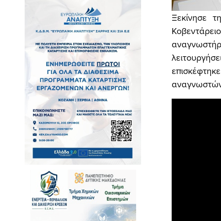
Ξεκίνησε τ
Κοβεντάρει
αναγνωστήρ
λειτουργή
επισκέφτηκ
αναγνωστών