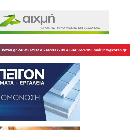
. kozan.gr 2461502102 & 2461037209 & 6945651705
Email:
info@kozan.gr