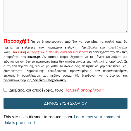
Προσοχή!!!
Για να δημοσιεύονται, από 'δω και στο εξής, τα σχόλιά σας, θα
πρέπει να επιλέγετε, την παρακάτω επιλογή
"
Διάβασα και αποδέχομαι
τους
Πολιτική απορρήτου
"
που σημαίνει ότι διαβάσατε
κι αποδέχεστε την πολιτική
απορρήτου του
kozan.gr.
Αν, κάποια φορά, ξεχάσετε να το κάνετε θα λάβετε μια
ειδοποίηση ότι δεν το πατήσατε (αρα δεν αποδεχτήκατε την πολιτική απορρήτου). Σε
αυτή την περίπτωση, για να μη χαθεί το σχόλιο σας, πατήστε να γυρίσετε πίσω και
ξαναπατήστε "δημοσίευση", τσεκάροντας, προηγουμένως, την προαναφερόμενη
επιλογή.
Η συμπλήρωση των πεδίων όνομα, Ηλ. διεύθυνση και ιστότοπος, της
παραπάνω φόρμας,
δεν είναι υποχρεωτική.
Διάβασα και αποδέχομαι τους
Πολιτική απορρήτου
*
This site uses Akismet to reduce spam.
Learn how your comment
data is processed.