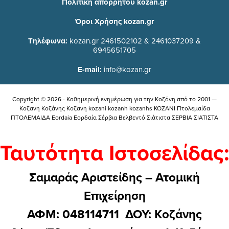
Πολιτική απορρήτου kozan.gr
Όροι Χρήσης kozan.gr
Τηλέφωνα:
kozan.gr 2461502102 & 2461037209 &
6945651705
E-mail:
info@kozan.gr
Copyright © 2026 - Καθημερινή ενημέρωση για την Kοζάνη από το 2001 —
Κοζανη Κοζάνης Κοζανη kozani kozanh kozanhs KOZANI Πτολεμαίδα
ΠΤΟΛΕΜΑΙΔΑ Eordaia Εορδαία Σέρβια Βελβεντό Σιάτιστα ΣΕΡΒΙΑ ΣΙΑΤΙΣΤΑ
Ταυτότητα Ιστοσελίδας:
Σαμαράς Αριστείδης – Ατομική
Επιχείρηση
ΑΦΜ: 048114711 ΔΟΥ: Kοζάνης