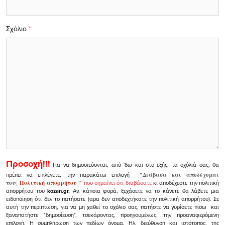
Σχόλιο
*
Προσοχή!!!
Για να δημοσιεύονται, από 'δω και στο εξής, τα σχόλιά σας, θα
πρέπει να επιλέγετε, την παρακάτω επιλογή
"
Διάβασα και αποδέχομαι
τους
Πολιτική απορρήτου
"
που σημαίνει ότι διαβάσατε
κι αποδέχεστε την πολιτική
απορρήτου του
kozan.gr.
Αν, κάποια φορά, ξεχάσετε να το κάνετε θα λάβετε μια
ειδοποίηση ότι δεν το πατήσατε (αρα δεν αποδεχτήκατε την πολιτική απορρήτου). Σε
αυτή την περίπτωση, για να μη χαθεί το σχόλιο σας, πατήστε να γυρίσετε πίσω και
ξαναπατήστε "δημοσίευση", τσεκάροντας, προηγουμένως, την προαναφερόμενη
επιλογή.
Η συμπλήρωση των πεδίων όνομα, Ηλ. διεύθυνση και ιστότοπος, της