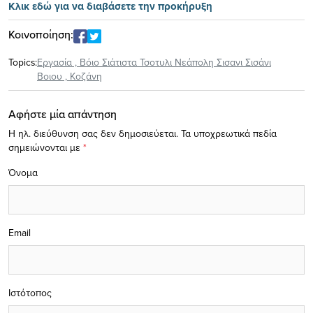
Κλικ εδώ για να διαβάσετε την προκήρυξη
Κοινοποίηση:
Topics:
Eργασία
,
Βόιο Σιάτιστα Τσοτυλι Νεάπολη Σισανι Σισάνι
Βοιου
,
Κοζάνη
Αφήστε μία απάντηση
Η ηλ. διεύθυνση σας δεν δημοσιεύεται.
Τα υποχρεωτικά πεδία
σημειώνονται με
*
Όνομα
Email
Ιστότοπος