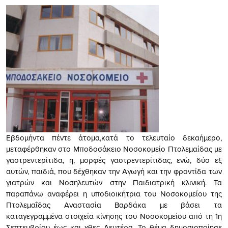
Εβδομήντα πέντε άτομα,κατά το τελευταίο δεκαήμερο,
μεταφέρθηκαν στο Μποδοσάκειο Νοσοκομείο Πτολεμαίδας με
γαστρεντερίτιδα, η, μορφές γαστρεντερίτιδας, ενώ, δύο εξ
αυτών, παιδιά, που δέχθηκαν την Αγωγή και την φροντίδα των
γιατρών και Νοσηλευτών στην Παιδιατρική κλινική. Τα
παραπάνω αναφέρει η υποδιοικήτρια του Νοσοκομείου της
Πτολεμαΐδας Αναστασία Βαρδάκα με βάσει τα
καταγεγραμμένα στοιχεία κίνησης του Νοσοκο
μείου από τη 1η
Σεπτεμβρίου έως και χθες Δευτέρα. Το θέμα δημοσιοποίησε