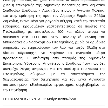
χθες η επικεφαλής της Δημοτικής παράταξης στο Δημοτικό
Συμβούλιο Εορδαίας « Λαική Συσπείρωση» Αντωνία Χόλμπα,
και στην ερώτηση της προς τον Δήμαρχο Εορδαίας Σάββα
Ζαμανίδη, έκανε λόγο για ραγδαία αύξηση, κατά την τελευταία
εβδομάδα, κρουσμάτων γαστρεντερίτιδας σε πολίτες της
Πτολεμαΐδας, με αποτέλεσμα 100 και πλέον άτομα να
σπεύσουν στο ΤΕΠ και στην Παιδιατρική κλινική του
Μποδοσάκειου Νοσοκομείου Πτολεμαΐδας, χωρίς οι αρμόδιες
υπηρεσίες να ενημερώσουν τον λαό για τυχόν βλάβη στο
δίκτυο ύδρευσης,η, να ληφθούν τα αναγκαία μέτρα
προστασίας. Η απάντηση από πλευράς της Δημοτικής
Επιχείρησης Ύδρευσης- Αποχέτευσης Εορδαίας ήταν πως δεν
συντρέχει λόγος ανησυχίας για την ποιότητα του νερού της
Πτολεμαΐδας, σύμφωνα με τα αποτελέσματα της
δειγματοληψίας που διενήργησε για τον μήνα Αύγουστο
πιστοποιημένο- εξειδικευμένο εργαστήριο, συμβεβλημένο με
την Επιχείρηση
ΕΡΤ ΚΟΖΑΝΗΣ- ΣΥΝΤΑΞΗ: Μαίρη Κεσκιλίδου