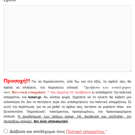
Προσοχή!!!
Για να δημοσιεύονται, από 'δω και στο εξής, τα σχόλιά σας, θα
πρέπει να επιλέγετε, την παρακάτω επιλογή
"
Διάβασα και αποδέχομαι
τους
Πολιτική απορρήτου
"
που σημαίνει ότι διαβάσατε
κι αποδέχεστε την πολιτική
απορρήτου του
kozan.gr.
Αν, κάποια φορά, ξεχάσετε να το κάνετε θα λάβετε μια
ειδοποίηση ότι δεν το πατήσατε (αρα δεν αποδεχτήκατε την πολιτική απορρήτου). Σε
αυτή την περίπτωση, για να μη χαθεί το σχόλιο σας, πατήστε να γυρίσετε πίσω και
ξαναπατήστε "δημοσίευση", τσεκάροντας, προηγουμένως, την προαναφερόμενη
επιλογή.
Η συμπλήρωση των πεδίων όνομα, Ηλ. διεύθυνση και ιστότοπος, της
παραπάνω φόρμας,
δεν είναι υποχρεωτική.
Διάβασα και αποδέχομαι τους
Πολιτική απορρήτου
*