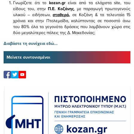
Γνωρίζετε ότι το
kozan.gr
είναι από τα ελάχιστα
site, του
είδους του,
στην
Π.Ε. Κοζάνης
, με παραγωγή πρωτογενούς
υλικού – ειδήσεων,
σταθερά,
σε Κοζάνη & τα τελευταία 15
χρόνια και στην Πτολεμαΐδα, καλύπτοντας σε ποσοστό άνω
του 80% όλα τα γεγονότα δράσεις που λαμβάνουν χώρα στις
δύο μεγαλύτερες πόλεις της Δ. Μακεδονίας;
Διαβάστε τη συνέχεια εδώ...
Μείνετε συντονισμένοι