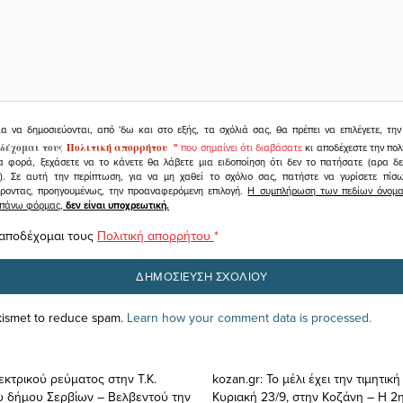
ια να δημοσιεύονται, από 'δω και στο εξής, τα σχόλιά σας, θα πρέπει να επιλέγετε, τ
δέχομαι τους
Πολιτική απορρήτου
"
που σημαίνει ότι διαβάσατε
κι αποδέχεστε την πολ
α φορά, ξεχάσετε να το κάνετε θα λάβετε μια ειδοποίηση ότι δεν το πατήσατε (αρα δ
υ). Σε αυτή την περίπτωση, για να μη χαθεί το σχόλιο σας, πατήστε να γυρίσετε πί
άροντας, προηγουμένως, την προαναφερόμενη επιλογή.
Η συμπλήρωση των πεδίων όνομα,
ραπάνω φόρμας,
δεν είναι υποχρεωτική.
 αποδέχομαι τους
Πολιτική απορρήτου
*
Akismet to reduce spam.
Learn how your comment data is processed.
εκτρικού ρεύματος στην Τ.Κ.
kozan.gr: Το μέλι έχει την τιμητικ
 δήμου Σερβίων – Βελβεντού την
Κυριακή 23/9, στην Κοζάνη – Η 2η