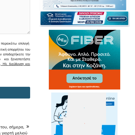
ην παρακάτω επιλογή
ιτική απορρήτου του
εν αποδεχτήκατε την
σω και ξαναπατήστε
 Ηλ. διεύθυνση και
ή του, σήμερα,
 γιορτή μελιού