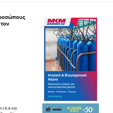
προσώπους
 τον
 Ι.Κ.Α και