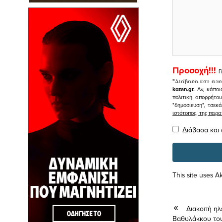
Προσοχή!!!
Γ
"
Διάβασα και απο
kozan.gr.
Αν, κάποι
πολιτική απορρήτο
"δημοσίευση", τσεκ
ιστότοπος, της πα
Διάβασα και
This site uses 
Διακοπή ηλ
Βαθυλάκκου του