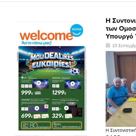
Η Συντον
των Ομοσπ
Υπουργό 
23 Σεπτεμβρ
Η Συντονιστικ