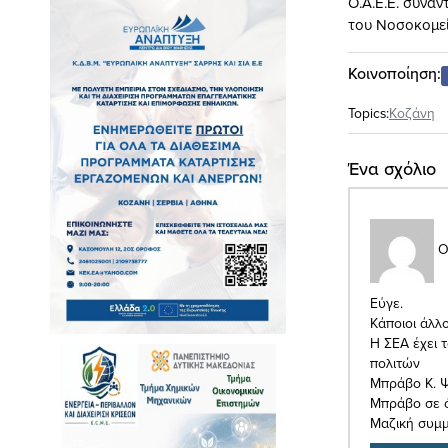
Ο.Α.Ε.Ε. συναν
του Νοσοκομεί
Κοινοποίηση:
Topics:
Κοζάνη
Ένα σχόλιο
Ο
Εύγε.
Κάποιοι άλλ
Η ΣΕΑ έχει 
πολιτών
Μπράβο Κ. Ψ
Μπράβο σε 
Μαζική συμμ