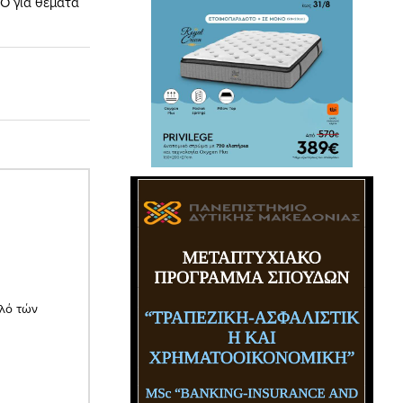
ΘΟ για θέματα
αλό τών