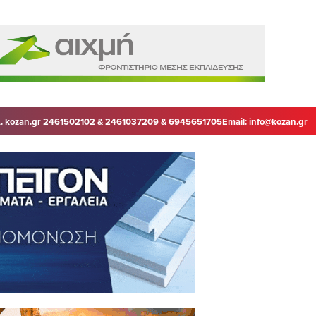
. kozan.gr 2461502102 & 2461037209 & 6945651705
Email:
info@kozan.gr