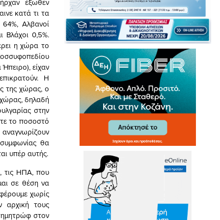
ήρχαν έξωθεν
ινε κατά τι τα
 64%, Αλβανοί
ι Βλάχοι 0,5%.
έρει η χώρα το
 Κοσσυφοπεδίου
 Ήπειρο), είχαν
επικρατούν. Η
ς της χώρας, ο
 χώρας, δηλαδή
ουλγαρίας στην
τε το ποσοστό
ν αναγνωρίζουν
 συμφωνίας θα
αι υπέρ αυτής.
, τις ΗΠΑ, που
μαι σε θέση να
σφέρουμε χωρίς
ν αρχική τους
Ντημητρώφ στον