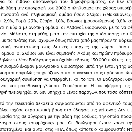
για το πιθανό αποτέλεσμα του δημοψηφίσματος, αν δεν υπ
Με βάση την απογραφή του 2002 ο πληθυσμός της χώρας υπερέβα
α ποσοστά ανά πληθυσμιακή ομάδα ήσαν: Σλάβοι («Μακεδόνες»)
ι 2,9%, Ρομά 2,7%, Σέρβοι 1,8%, Βόσνιοι (μουσουλμάνοι) 0,8% κα
ότι η κύρια μειονοτική ομάδα, οι Αλβανοί, διαφωνούν με το να φ
ία. Μάλιστα, στη μέθη, μετά την επιτυχία της απόσπασης του
 με τις πλάτες των ισχυρών όπως πάντα (από μας πήραν τη Βόρεια
αντική αναστάτωση στις δυτικές επαρχίες της χώρας, όπου 
ομάδα, οι Σλάβοι δεν είναι συμπαγής. Ακόμη και πρώην πρόεδρο
 δηλώνει πλέον Βούλγαρος και όχι Μακεδόνας. 150.000 πολίτες της
ληθυσμού έλαβαν βουλγαρικό διαβατήριο μετά την ένταξη της Β
ωση και ασφαλώς επηρεάζουν αυτοί συγγενικά τους πρόσωπα, ώσ
ουλγαρική συνείδηση να υπερβαίνει και το 10%. Οι Βούλγαροι δε
θνος και μακεδονική γλώσσα. Συμπέρασμα: Η υπερψήφιση της
σχνή πλειοψηφία, αν δεν υπήρχε ο ξένος παράγων, που τόσο κόπτετ
τά την τελευταία δεκαετία συγκρατούνται από το αφεντικό τους
άλης ισχύος στρατιωτική βάση στο έδαφος της γείτονος. Δεν εί
μασία της σε σύγκριση με την βάση της Σούδας, την οποία προ
λαγμα στους «συμμάχους» μας. Οι Βούλγαροι έχουν χάσει τη
υποταγμένοι και αυτοί στις ΗΠΑ, όπως κάποτε ο κομμουνιστής 