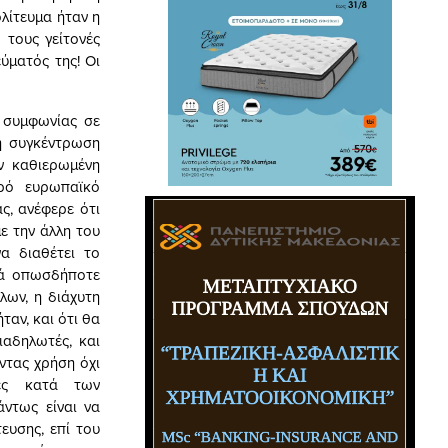
λίτευμα ήταν η
 τους γείτονές
ύματός της! Οι
ς συμφωνίας σε
η συγκέντρωση
ν καθιερωμένη
ερό ευρωπαϊκό
ς, ανέφερε ότι
με την άλλη του
α διαθέτει το
λά οπωσδήποτε
λων, η διάχυτη
ταν, και ότι θα
αδηλωτές, και
ντας χρήση όχι
ιές κατά των
άντως είναι να
ευσης, επί του