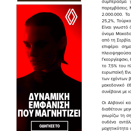
συμπέρασμα 
παρεμβάσεις. 
2.000.000. Τ
25,2%, Τούρκο
Είναι γνωστό 
όνομα Μακεδον
από τη Σερβία,
επιφέρει σημ
πλειοψηφούσα 
Γκεοργίεφσκι,
το 7,5% του π
ευρωπαϊκή Έν
των εχόντων β
μακεδονικό έ
συνέβαινε με ι
Οι Αλβανοί κα
διαθέτουν μεγ
γνωρίζω τη ση
ουδένα αντάλ
μαχητικότητα 