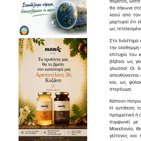
θέματος, ώστε
θα σήκωνε στο
λαού από τον
μαρτυρεί ότι 
ως τετελεσμέν
Στο διάστημα 
την ολόθερμη 
επιτυχία του 
βέβαια ως γε
γλώσσα! Οι δ
απευθύνονται 
και, ως φύλα
στερέωμα.
Κάποιοι πατρι
Η αντίθεση τ
πραγματική ή 
συμφωνεί με 
Μακεδονία; Θα
γείτονος και