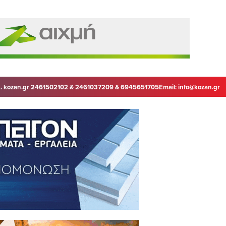
. kozan.gr 2461502102 & 2461037209 & 6945651705
Email:
info@kozan.gr