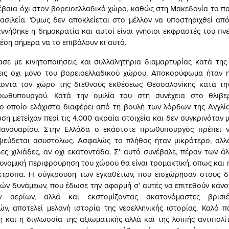
έβαια όχι στον βορειοελλαδικό χώρο, καθώς στη Μακεδονία το πο
ασιλεία. Όμως δεν αποκλείεται στο μέλλον να υποστηριχθεί από
εννήθηκε η δημοκρατία και αυτοί είναι γνήσιοι εκφραστές του πνε
έση σήμερα να το επιβάλουν κι αυτό.
σε με κινητοποιήσεις και συλλαλητήρια διαμαρτυρίας κατά τη
εις όχι μόνο του βορειοελλαδικού χώρου. Αποκορύφωμα ήταν 
λοντα τον χώρο της διεθνούς εκθέσεως Θεσσαλονίκης κατά τη
ρωθυπουργού. Κατά την ομιλία του στη συνέχεια στο θλιβ
το οποίο ελάχιστα διαφέρει από τη βουλή των λόρδων της Αγγλία
η μετείχαν περί τις 4.000 ακραία στοιχεία και δεν συγκρινόταν 
Ιανουαρίου. Στην Ελλάδα ο εκάστοτε πρωθυπουργός πρέπει ν
ψεύδεται ασυστόλως. Ασφαλώς το πλήθος ήταν μικρότερο, αλ
ες χιλιάδες, αν όχι εκατοντάδα. Σ’ αυτό συνέβαλε, πέραν των άλ
υνομική περιφρούρηση του χώρου θα είναι τρομακτική, όπως και ή
κτροπα. Η σύγκρουση των εγκαθέτων, που εισχώρησαν στους δι
ών δυνάμεων, που έδωσε την αφορμή σ’ αυτές να επιτεθούν κάνο
ν αερίων, αλλά και εκστομίζοντας ακατονόμαστες βρισ
ών, αποτελεί μελανή ιστορία της νεοελληνικής ιστορίας. Καλό π
η και η διγλωσσία της αξιωματικής αλλά και της λοιπής αντιπολίτ