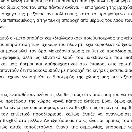
 να συνειδητοποιήσουμε ότι απουσιάζει από την πολιτική σκηνή ο
υς ώμους του τον υπέρ πάντων αγώνα. Η επισήμανση της βραχύβ
 αρχηγό της μείζονος αντιπολίτευσης, κατά το προηγούμενο το
είναι πεπεισμένος για την τελική αποδοχή από μέρους του λαού τ
ων.
αυτό ο «μετριοπαθής» και «διαλλακτικός» πρωθυπουργός της γείτ
συμπαράσταση των ισχυρών του πλανήτη, έχει κυριολεκτικά ξεσα
και μονοπωλεί τον όρο Μακεδονία χωρίς επιθετικό προσδιορισμ
ωγραφικό, αλλά ως εθνοτικό λαού, του μακεδονικού, που διαθ
ικοί μας, ήρεμοι και καθησυχαστικοί στο έπακρο, στις ερωτή
απαντούν ότι παρακολουθούν με προσοχή τις κινήσεις εντυπωσι
κες έχουν γνώση! Και ο διασυρμός της χώρας μας συνεχίζετα
ώτες εναποθέτουν πλέον τις ελπίδες τους στην απόφαση του γειτον
ου προέδρου της χώρας γεννά κάποιες ελπίδες. Είναι όμως αυ
απλά κίνηση εντυπωσιασμού, ώστε να δειχθεί πως σημαντική μερίδ
τον επιθετικό προσδιορισμό, καθώς έλπιζε να αναγνωρισ
 δειχθεί στο μέλλον. Αν εξετάσουμε ποιες είναι οι ομάδες του
 πώς αυτές τοποθετούνται έναντι της συμφωνίας, μπορούμε ν