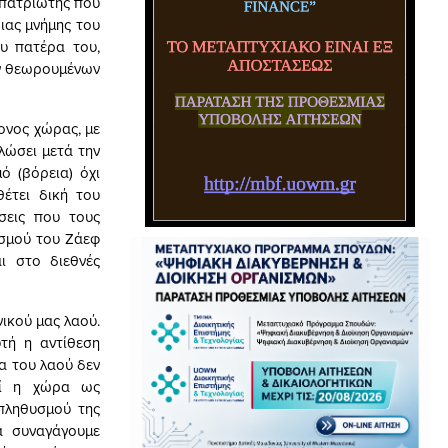
 πατριώτης που
ιας μνήμης του
υ πατέρα του,
ων θεωρουμένων
ονος χώρας, με
λώσει μετά την
ό (βόρεια) όχι
έτει δική του
σεις που τους
ασμού του Ζάεφ
ι στο διεθνές
ικού μας λαού.
τή η αντίθεση
α του λαού δεν
τεί η χώρα ως
 πληθυσμού της
α συναγάγουμε