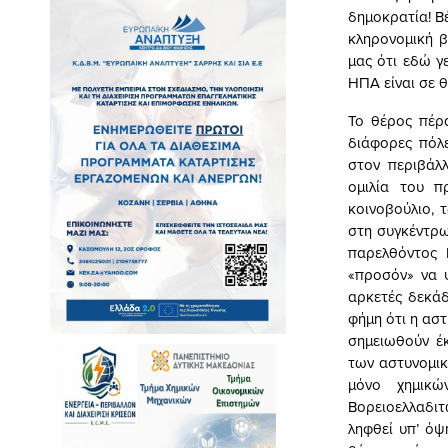
δημοκρατία! Β
κληρονομική β
μας ότι εδώ γ
ΗΠΑ είναι σε θ
Το θέρος πέρα
διάφορες πόλ
στον περιβάλ
ομιλία του π
κοινοβούλιο, 
στη συγκέντρωσ
παρελθόντος 
«προσόν» να 
αρκετές δεκάδ
φήμη ότι η αστ
σημειωθούν έ
των αστυνομικ
μόνο χημικώ
Βορειοελλαδιτ
ληφθεί υπ’ όψ