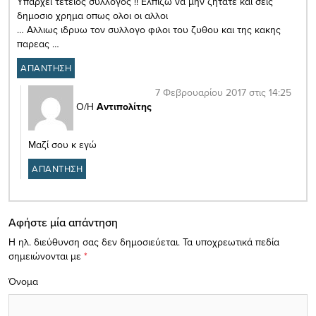
Υπαρχει τετειος συλλογος !! Ελπιζω να μην ζητατε και σεις
δημοσιο χρημα οπως ολοι οι αλλοι
… Αλλιως ιδρυω τον συλλογο φιλοι του ζυθου και της κακης
παρεας …
ΑΠΑΝΤΗΣΗ
7 Φεβρουαρίου 2017 στις 14:25
Ο/Η
Αντιπολίτης
Μαζί σου κ εγώ
ΑΠΑΝΤΗΣΗ
Αφήστε μία απάντηση
Η ηλ. διεύθυνση σας δεν δημοσιεύεται.
Τα υποχρεωτικά πεδία
σημειώνονται με
*
Όνομα